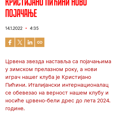
Кристијано Пићини ново
појачање
14.1.2022
4:35
Црвена звезда наставља са појачањима
у зимском прелазном року, а нови
играч нашег клуба је Кристијано
Пићини. Италијански интернационалац
се обевезао на верност нашем клубу и
носиће црвено-бели дрес до лета 2024.
године.