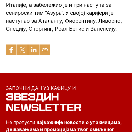
Италије, а забележио је и три наступа за
сенироски тим “Азура”. У својој каријери је
наступао за Аталанту, Фиорентину, Ливорно,
Специју, Спортинг, Реал Бетис и Валенсију.
ЗАПОЧНИ ДАН УЗ КАФИЦУ И
ЗВЕЗДИН
NEWSLETTER
Не пропусти
најважније новости о утакмицама,
дешавањима и промоцијама твог омиљеног