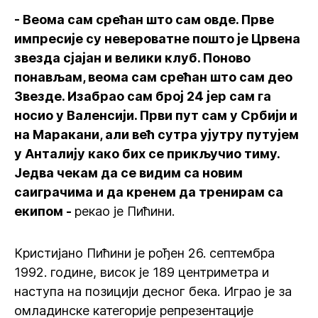
- Веома сам срећан што сам овде. Прве
импресије су невероватне пошто је Црвена
звезда сјајан и велики клуб. Поново
понављам, веома сам срећан што сам део
Звезде. Изабрао сам број 24 јер сам га
носио у Валенсији. Први пут сам у Србији и
на Маракани, али већ сутра ујутру путујем
у Анталију како бих се прикључио тиму.
Једва чекам да се видим са новим
саиграчима и да кренем да тренирам са
екипом -
рекао је Пићини.
Кристијано Пићини је рођен 26. септембра
1992. године, висок је 189 центриметра и
наступа на позицији десног бека. Играо је за
омладинске категорије репрезентације