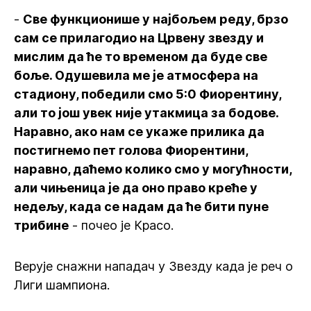
-
Све функционише у најбољем реду, брзо
сам се прилагодио на Црвену звезду и
мислим да ће то временом да буде све
боље. Одушевила ме је атмосфера на
стадиону, победили смо 5:0 Фиорентину,
али то још увек није утакмица за бодове.
Наравно, ако нам се укаже прилика да
постигнемо пет голова Фиорентини,
наравно, даћемо колико смо у могућности,
али чињеница је да оно право креће у
недељу, када се надам да ће бити пуне
трибине
- почео је Красо.
Верује снажни нападач у Звезду када је реч о
Лиги шампиона.