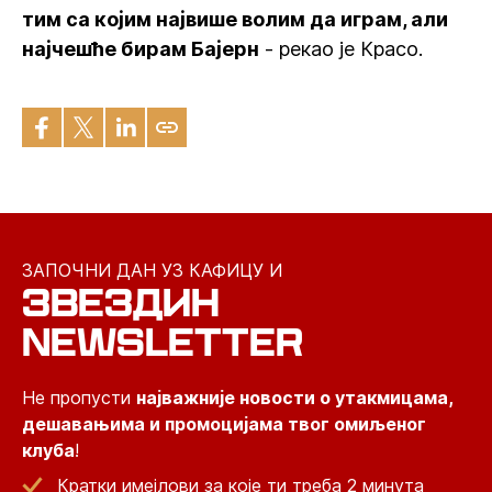
тим са којим највише волим да играм, али
најчешће бирам Бајерн
- рекао је Красо.
ЗАПОЧНИ ДАН УЗ КАФИЦУ И
ЗВЕЗДИН
NEWSLETTER
Не пропусти
најважније новости о утакмицама,
дешавањима и промоцијама твог омиљеног
клуба
!
Кратки имејлови за које ти треба 2 минута