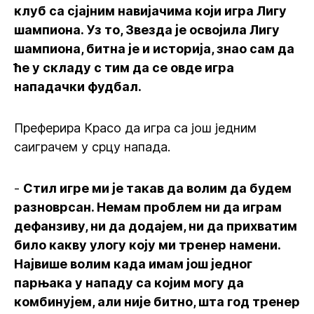
клуб са сјајним навијачима који игра Лигу
шампиона. Уз то, Звезда је освојила Лигу
шампиона, битна је и историја, знао сам да
ће у складу с тим да се овде игра
нападачки фудбал.
Преферира Красо да игра са још једним
саиграчем у срцу напада.
-
Стил игре ми је такав да волим да будем
разноврсан. Немам проблем ни да играм
дефанзиву, ни да додајем, ни да прихватим
било какву улогу коју ми тренер намени.
Највише волим када имам још једног
парњака у нападу са којим могу да
комбинујем, али није битно, шта год тренер