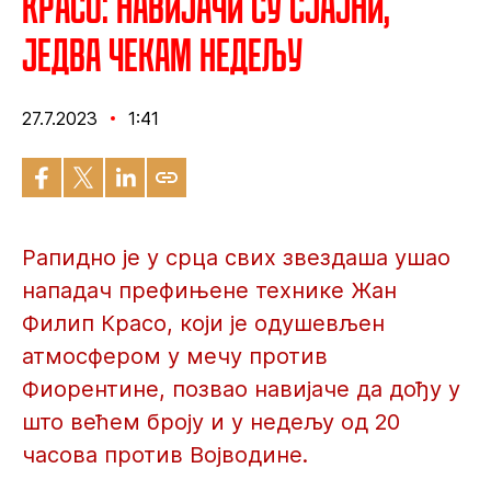
Красо: Навијачи су сјајни,
једва чекам недељу
27.7.2023
1:41
Рапидно је у срца свих звездаша ушао
нападач префињене технике Жан
Филип Красо, који је одушевљен
атмосфером у мечу против
Фиорентине, позвао навијаче да дођу у
што већем броју и у недељу од 20
часова против Војводине.