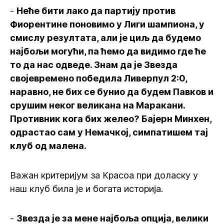
-
Неће бити лако да партију против
Фиорентине поновимо у Лиги шампиона, у
смислу резултата, али је циљ да будемо
најбољи могући, па ћемо да видимо где ће
то да нас одведе. Знам да је Звезда
својевремено победила Ливерпул 2:0,
наравно, не бих се бунио да будем Павков и
срушим неког великана на Маракани.
Противник кога бих желео? Бајерн Минхен,
одрастао сам у Немачкој, симпатишем тај
клуб од малена.
Важан критеријум за Красоа при доласку у
наш клуб била је и богата историја.
-
Звезда је за мене најбоља опција, велики