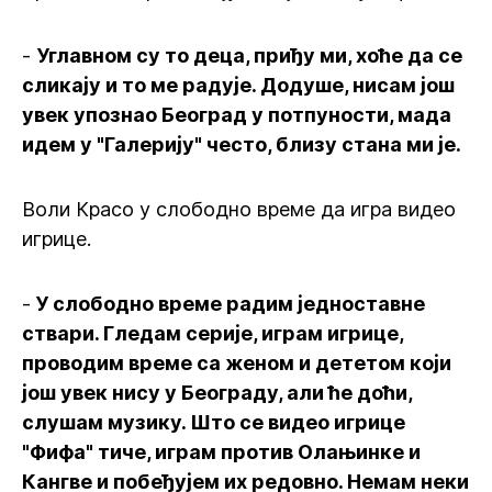
-
Углавном су то деца, приђу ми, хоће да се
сликају и то ме радује. Додуше, нисам још
увек упознао Београд у потпуности, мада
идем у "Галерију" често, близу стана ми је.
Воли Красо у слободно време да игра видео
игрице.
-
У слободно време радим једноставне
ствари. Гледам серије, играм игрице,
проводим време са женом и дететом који
још увек нису у Београду, али ће доћи,
слушам музику. Што се видео игрице
"Фифа" тиче, играм против Олањинке и
Кангве и побеђујем их редовно. Немам неки