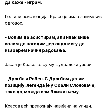
да каже - играм.
Гол или асистенција, Красо је имао занимљив
одговор.
-
Волим да асистирам, али ипак више
волим да погодим, јер онда могу да
изаберем начин радовања.
Јасан је Красо ко су му фудбалски узори.
-
Дрогба и Робен. С Дрогбом делим
позицију, легенда је у Обали Слоноваче,
тако да, можда сам ближи њему.
Красоа већ препознају навијачи на улици.