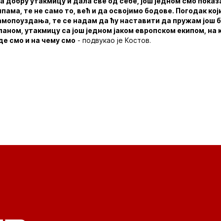
а добру утакмицу и дала све од себе, још једном смо пока
пама, те не само то, већ и да освојимо бодове. Погодак кој
самопоуздања, те се надам да ћу наставити да пружам још
аном, утакмицу са још једном јаком европском екипом, на к
де смо и на чему смо
- подвукао је Костов.