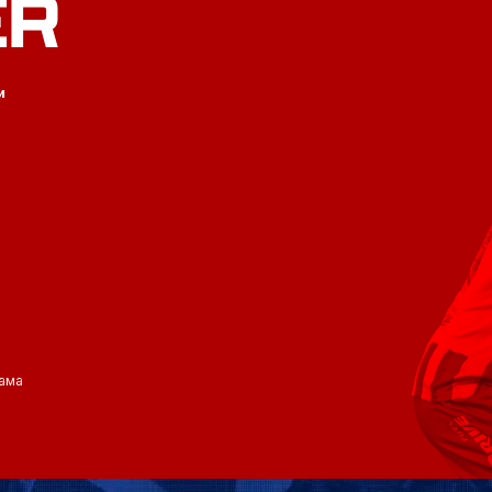
ER
и
ама