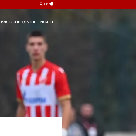
ЋИР
ИМ
КЛУБ
ПРОДАВНИЦА
КАРТЕ