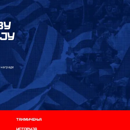
ВУ
ЈУ
 награде
Такмичења
историја