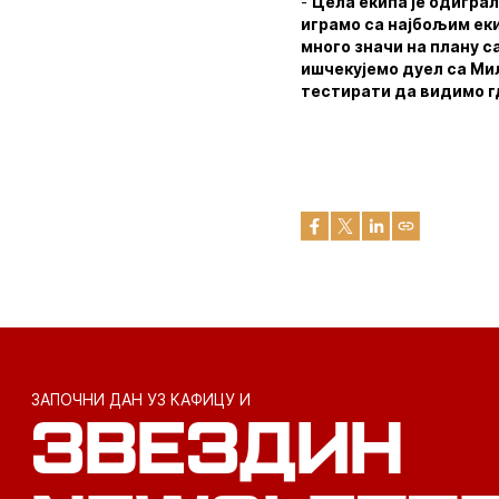
-
Цела екипа је одиграл
играмо са најбољим еки
много значи на плану 
ишчекујемо дуел са Мил
тестирати да видимо г
ЗАПОЧНИ ДАН УЗ КАФИЦУ И
ЗВЕЗДИН