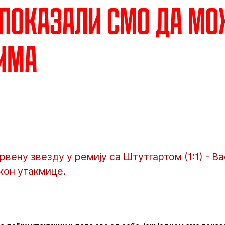
 Показали смо да м
има
рвену звезду у ремију са Штутгартом (1:1) - Ва
акон утакмице.