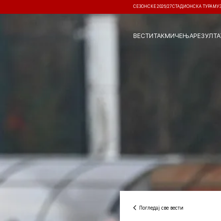
СЕЗОНСКЕ 2026/27
СТАДИОНСКА ТУРА
МУ
ВЕСТИ
ТАКМИЧЕЊА
РЕЗУЛТА
Погледај све вести