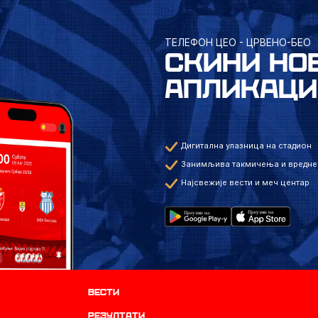
ТЕЛЕФОН ЦЕО - ЦРВЕНО-БЕО
СКИНИ НО
АПЛИКАЦИ
Дигитална улазница на стадион
Занимљива такмичења и вредне
Најсвежије вести и меч центар
Вести
резултати