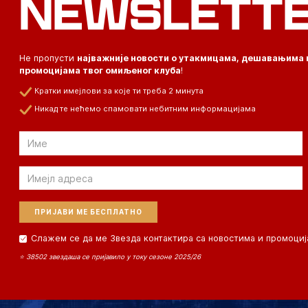
NEWSLETT
Не пропусти
најважније новости о утакмицама, дешавањима 
промоцијама твог омиљеног клуба
!
Кратки имејлови за које ти треба 2 минута
Никад те нећемо спамовати небитним информацијама
Email
Email
Слажем се да ме Звезда контактира са новостима и промоциј
⭐ 38502 звездаша се пријавило у току сезоне 2025/26