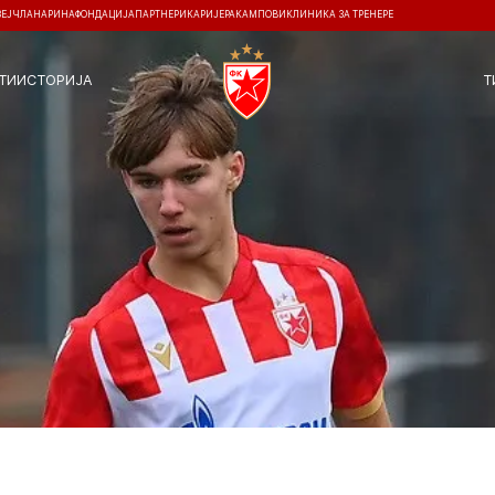
ЗЕЈ
ЧЛАНАРИНА
ФОНДАЦИЈА
ПАРТНЕРИ
КАРИЈЕРА
КАМПОВИ
КЛИНИКА ЗА ТРЕНЕРЕ
ТИ
ИСТОРИЈА
Т