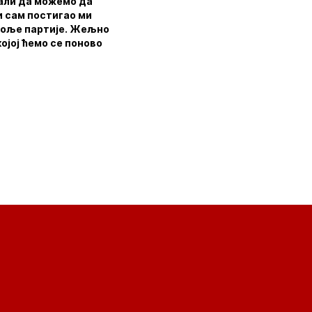
зали да можемо да
и сам постигао ми
 боље партије. Жељно
ојој ћемо се поново