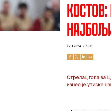
Костов:
најбољ
27.11.2024
15:23
Стрелац гола за Ц
изнео је утиске н