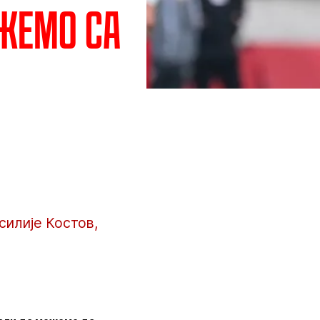
ожемо са
силије Костов,