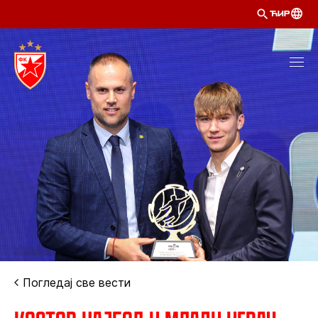
ЋИР
Погледај све вести