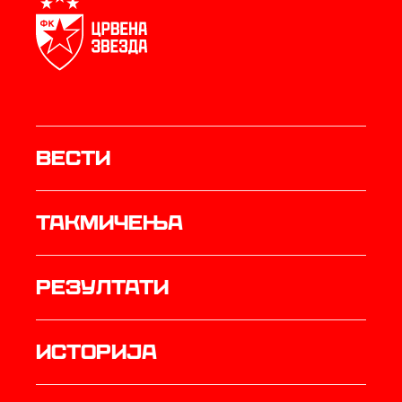
Вести
Такмичења
резултати
историја