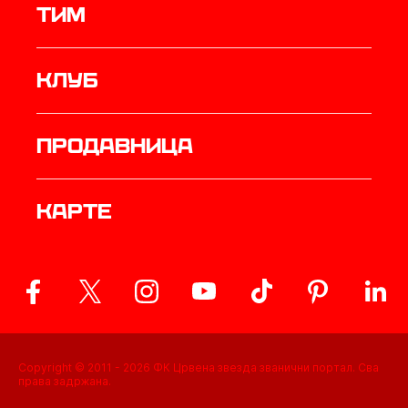
ТИМ
Клуб
продавница
Карте
Copyright © 2011 -
2026
ФК Црвена звезда званични портал. Сва
права задржана.