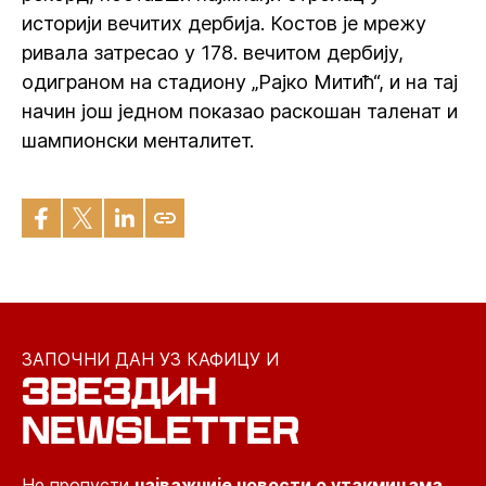
историји вечитих дербија. Костов је мрежу
ривала затресао у 178. вечитом дербију,
одиграном на стадиону „Рајко Митић“, и на тај
начин још једном показао раскошан таленат и
шампионски менталитет.
ЗАПОЧНИ ДАН УЗ КАФИЦУ И
ЗВЕЗДИН
NEWSLETTER
Не пропусти
најважније новости о утакмицама,