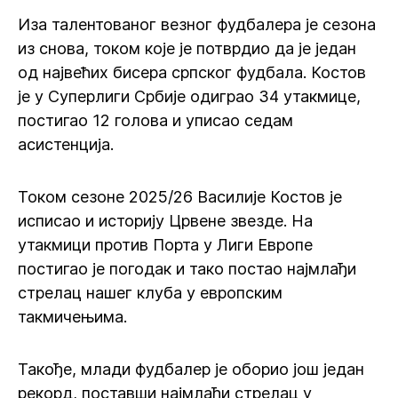
Иза талентованог везног фудбалера је сезона
из снова, током које је потврдио да је један
од највећих бисера српског фудбала. Костов
је у Суперлиги Србије одиграо 34 утакмице,
постигао 12 голова и уписао седам
асистенција.
Током сезоне 2025/26 Василије Костов је
исписао и историју Црвене звезде. На
утакмици против Порта у Лиги Европе
постигао је погодак и тако постао најмлађи
стрелац нашег клуба у европским
такмичењима.
Такође, млади фудбалер је оборио још један
рекорд, поставши најмлађи стрелац у