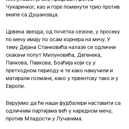
Чукаричког, као и горе поменути трио против
екипе са Душановца.
Црвена звезда, од почетка сезоне, у просеку
по мечу имају по осам корнера на мечу. У
тиму Дејана Станковића налазе се одлични
скакачи попут Милуновића, Дегенека,
Панкова, Павкова, Боаћија који су у
претходном периоду и те како намучили и
матирали голмане, како у првентсву тако и у
Европи.
Верујемо да ће наши фудбалери наставити са
одличним партијама већ у наредном мечу,
против Младости у Лучанима.