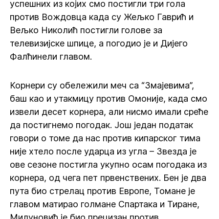
успешних из којих смо постигли три гола
против Вождовца када су Жељко Гаврић и
Вељко Николић постигли голове за
телевизијске шпице, а погодио је и Дијего
Фалћинели главом.
Корнери су обележили меч са “Змајевима”,
баш као и утакмицу против Омоније, када смо
извели десет корнера, али нисмо имали среће
да постигнемо погодак. Још један податак
говори о томе да нас против кипарског тима
није хтело после ударца из угла – Звезда је
ове сезоне постигла укупно осам погодака из
корнера, од чега пет првенствених. Бен је два
пута био стрелац против Европе, Томане је
главом матирао голмане Спартака и Тиране,
Милуновић је био прецизан против