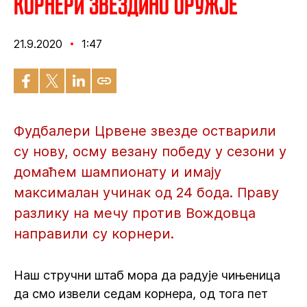
Корнери Звездино оружје
21.9.2020
1:47
Фудбалери Црвене звезде остварили
су нову, осму везану победу у сезони у
домаћем шампионату и имају
максималан учинак од 24 бода. Праву
разлику на мечу против Вождовца
направили су корнери.
Наш стручни штаб мора да радује чињеница
да смо извели седам корнера, од тога пет