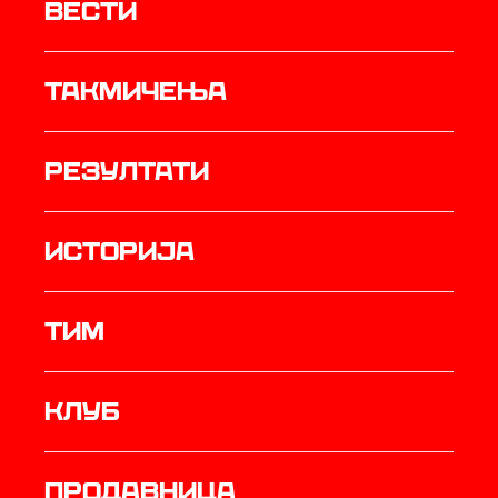
Вести
Такмичења
резултати
историја
ТИМ
Клуб
продавница