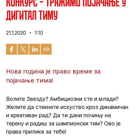
Конкурс – Тражимо појачање у
дигитал тиму
21.1.2020
1:10
Нова година је право време за
појачање тима!
Волите Звезду? Амбициозни сте и млади?
Желите да стекнете искуство кроз динамичан
и креативан рад? Да ти дани почињу на
терену и радиш за шампионски тим? Ово је
права прилика за тебе!