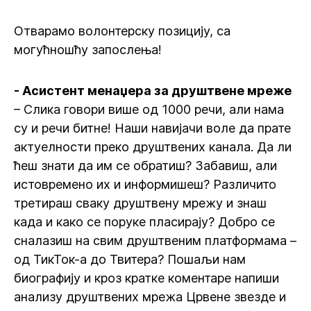
Отварамо волонтерску позицију, са
могућношћу запослења!
- Асистент менаџера за друштвене мреже
– Слика говори више од 1000 речи, али нама
су и речи битне! Наши навијачи воле да прате
актуелности преко друштвених канала. Да ли
ћеш знати да им се обратиш? Забавиш, али
истовремено их и информишеш? Различито
третираш сваку друштвену мрежу и знаш
када и како се поруке пласирају? Добро се
сналазиш на свим друштвеним платформама –
од ТикТок-а до Твитера? Пошаљи нам
биографију и кроз кратке коментаре напиши
анализу друштвених мрежа Црвене звезде и