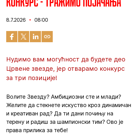
Конкурс - Тражимо појачања
8.7.2026
08:00
Нудимо вам могућност да будете део
Црвене звезде, јер отварамо конкурс
за три позиције!
Волите Звезду? Амбициозни сте и млади?
Желите да стекнете искуство кроз динамичан
и креативан рад? Да ти дани почињу на
терену и радиш за шампионски тим? Ово је
права прилика за тебе!