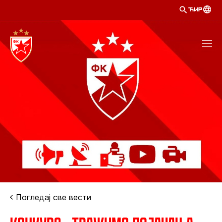
ЋИР
Погледај све вести