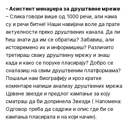
- Асистент менаџера за друштвене мреже
– Слика говори више од 1000 речи, али нама
су и речи битне! Наши навијачи воле да прате
актуелности преко друштвених канала. Да ли
ћеш знати да им се обратиш? Забавиш, али
истовремено их и информишеш? Различито
третираш сваку друштвену мрежу и знаш
када и како се поруке пласирају? Добро се
сналазиш на свим друштвеним платформама?
Пошаљи нам биографију и кроз кратке
коментаре напиши анализу друштвених мрежа
Црвене звезде и предлог кампање за коју
сматраш да би допринела Звезди ( Напомена:
Одговор треба да садржи и опис где би се
кампања пласирала и на који начин).