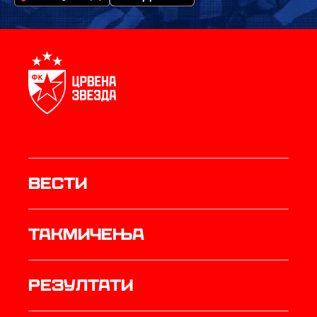
Вести
Такмичења
резултати