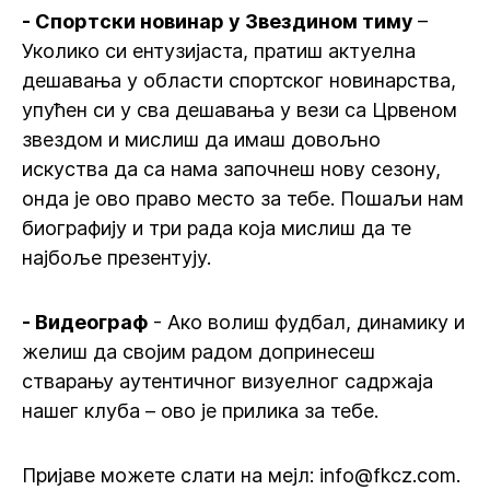
- Спортски новинар у Звездином тиму
–
Уколико си ентузијаста, пратиш актуелна
дешавања у области спортског новинарства,
упућен си у сва дешавања у вези са Црвеном
звездом и мислиш да имаш довољно
искуства да са нама започнеш нову сезону,
онда је ово право место за тебе. Пошаљи нам
биографију и три рада која мислиш да те
најбоље презентују.
- Видеограф
- Ако волиш фудбал, динамику и
желиш да својим радом допринесеш
стварању аутентичног визуелног садржаја
нашег клуба – ово је прилика за тебе.
Пријаве можете слати на мејл: info@fkcz.com.