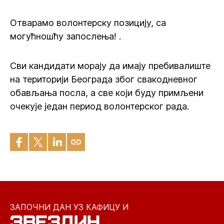
Отварамо волонтерску позицију, са
могућношћу запослења! .
Сви кандидати морају да имају пребивалиште
на територији Београда због свакодневног
обављања посла, а све који буду примљени
очекује један период волонтерског рада.
ЗАПОЧНИ ДАН УЗ КАФИЦУ И
ЗВЕЗДИН