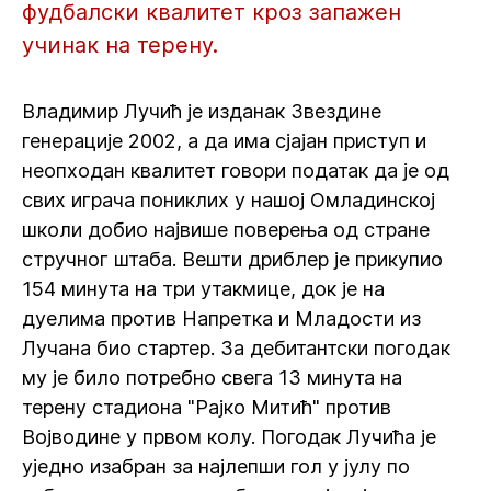
фудбалски квалитет кроз запажен
учинак на терену.
Владимир Лучић је изданак Звездине
генерације 2002, а да има сјајан приступ и
неопходан квалитет говори податак да је од
свих играча пониклих у нашој Омладинској
школи добио највише поверења од стране
стручног штаба. Вешти дриблер је прикупио
154 минута на три утакмице, док је на
дуелима против Напретка и Младости из
Лучана био стартер. За дебитантски погодак
му је било потребно свега 13 минута на
терену стадиона "Рајко Митић" против
Војводине у првом колу. Погодак Лучића је
уједно изабран за најлепши гол у јулу по