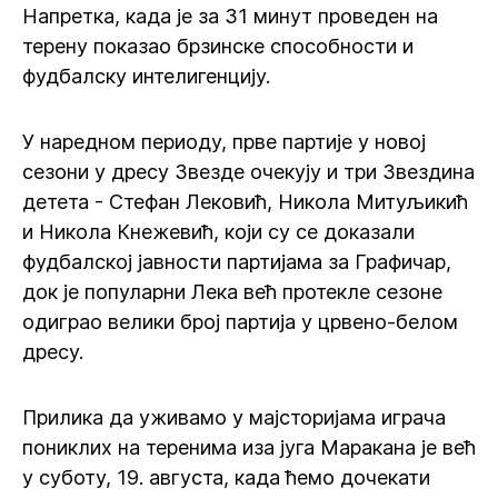
Напретка, када је за 31 минут проведен на
терену показао брзинске способности и
фудбалску интелигенцију.
У наредном периоду, прве партије у новој
сезони у дресу Звезде очекују и три Звездина
детета - Стефан Лековић, Никола Митуљикић
и Никола Кнежевић, који су се доказали
фудбалској јавности партијама за Графичар,
док је популарни Лека већ протекле сезоне
одиграо велики број партија у црвено-белом
дресу.
Прилика да уживамо у мајсторијама играча
пониклих на теренима иза југа Маракана је већ
у суботу, 19. августа, када ћемо дочекати