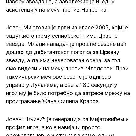
избору звездаша, а забележио је и једну
асистенцију на мечу против Напретка.
Јован Мијатовић је први из класе 2005, који је
задужио опрему сениорског тима Црвене
звезде. Млади нападач је прошле сезоне већ
дошао до дебитантског поготка за Црвену
звезду, а да има невероватан осећај за гол
смо видели и на мечу против Младости. Први
такмичарски меч ове сезоне је одиграо
управо у Лучанима, а свега 180 секунди у
игри му је било потребно да затресе мрежу на
проигравање Жана Филипа Красоа.
Јован Шљивић је генерација са Мијатовићем и
профил играча које навијачи просто
обожавају, јер је у стању да само једним