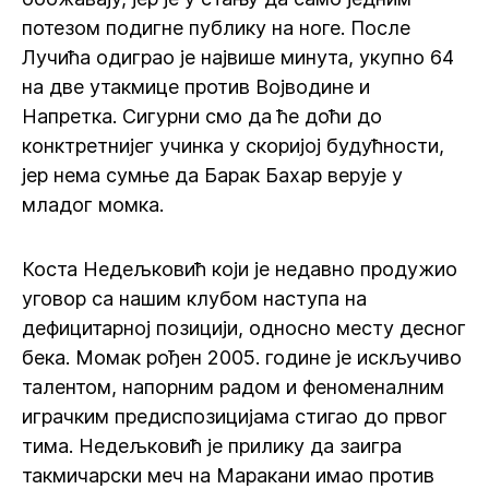
потезом подигне публику на ноге. После
Лучића одиграо је највише минута, укупно 64
на две утакмице против Војводине и
Напретка. Сигурни смо да ће доћи до
конктретнијег учинка у скоријој будућности,
јер нема сумње да Барак Бахар верује у
младог момка.
Коста Недељковић који је недавно продужио
уговор са нашим клубом наступа на
дефицитарној позицији, односно месту десног
бека. Момак рођен 2005. године је искључиво
талентом, напорним радом и феноменалним
играчким предиспозицијама стигао до првог
тима. Недељковић је прилику да заигра
такмичарски меч на Маракани имао против