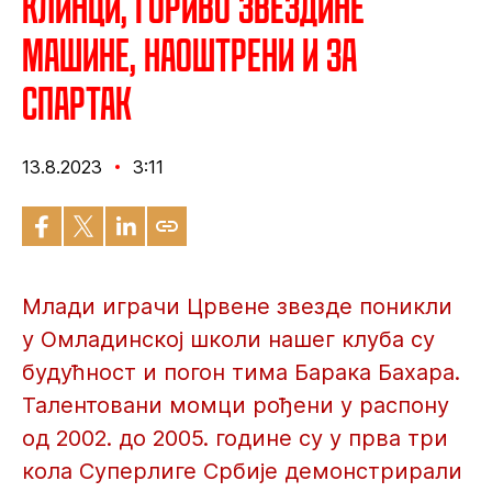
Клинци, гориво Звездине
машине, наоштрени и за
Спартак
13.8.2023
3:11
Млади играчи Црвене звезде поникли
у Омладинској школи нашег клуба су
будућност и погон тима Барака Бахара.
Талентовани момци рођени у распону
од 2002. до 2005. године су у прва три
кола Суперлиге Србије демонстрирали