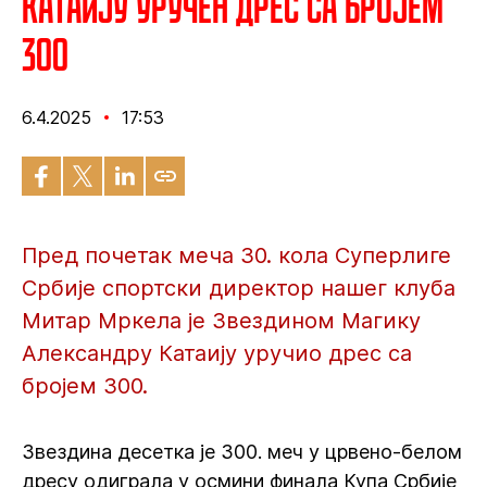
Катаију уручен дрес са бројем
300
6.4.2025
17:53
Пред почетак меча 30. кола Суперлиге
Србије спортски директор нашег клуба
Митар Мркела је Звездином Магику
Александру Катаију уручио дрес са
бројем 300.
Звездина десетка је 300. меч у црвено-белом
дресу одиграла у осмини финала Купа Србије