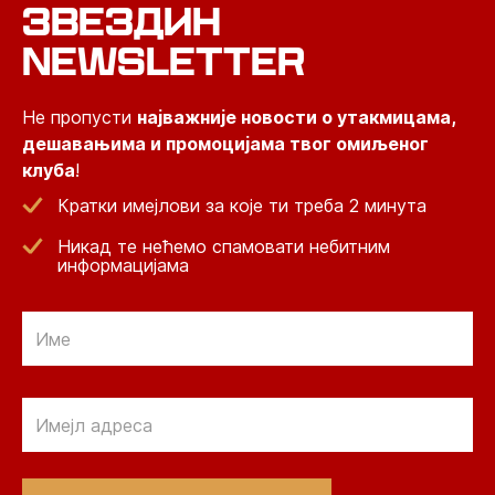
ЗВЕЗДИН
NEWSLETTER
Не пропусти
најважније новости о утакмицама,
дешавањима и промоцијама твог омиљеног
клуба
!
Кратки имејлови за које ти треба 2 минута
Никад те нећемо спамовати небитним
информацијама
Email
Email