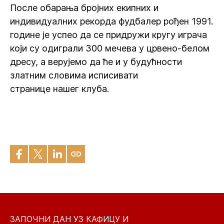
После обарања бројних екипних и
индивидуалних рекорда фудбалер рођен 1991.
године је успео да се придружи кругу играча
који су одиграли 300 мечева у црвено-белом
дресу, а верујемо да ће и у будућности
златним словима исписивати
странице нашег клуба.
ЗАПОЧНИ ДАН УЗ КАФИЦУ И