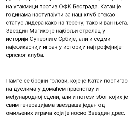
на утакмици против ОФК Београда. Катаи је
годинама наступајући за наш клуб стекао
статус лидера како на терену, тако и ван њега.
Звездин Магико је најбољи стрелац у
историји Суперлиге Србије, али и седми
најефикаснији играч у историји најтрофејнијег
српског клуба.
Памте се бројни голови, које је Катаи постигао
на дуелима у домаћем првенству и
међународној сцени, али и потези због којих је
свим генерацијама звездаша један од
омиљених играча који је носио Звездин дрес.