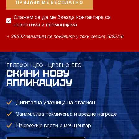
Слажем се да ме Звезда контактира са
новостима и промоцијама
⭐ 38502 звездаша се пријавило у току сезоне 2025/26
ТЕЛЕФОН ЦЕО - ЦРВЕНО-БЕО
СКИНИ НОВУ
АПЛИКАЦИЈУ
Дигитална улазница на стадион
Занимљива такмичења и вредне награде
Најсвежије вести и меч центар