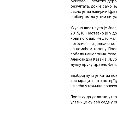
одиграо 13 вечитих дерб
резултата, док је само ј
Јасно је да навијачи Црв
с обзиром да у тим ситуа
Укупно шест пута је Звез
2015/16. Наставио је у д
нови погодак. Нешто мал
погодио за изједначење.
на домаћем терену. После
победу нашег тима. Усле
Александра Катаија. Љуб
дуплу круну црвено-бел
Безброј пута је Катаи п
инспирација, што потврђ
највећа утакмица српско
Прилику да додатно утвр
улазнице су већ сада у о