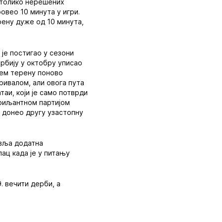
о толико нерешених
ровео 10 минута у игри.
ерену дуже од 10 минута,
 је постигао у сезони
ербију у октобру уписао
ћем терену поново
ривалом, али овога пута
таи, који је само потврди
бриљантном партијом
и донео другу узастопну
авља додатна
ац када је у питању
. вечити дерби, а