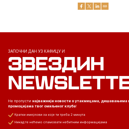
ЗАПОЧНИ ДАН УЗ КАФИЦУ И
ЗВЕЗДИН
NEWSLETT
Не пропусти
најважније новости о утакмицама, дешавањима 
промоцијама твог омиљеног клуба
!
Кратки имејлови за које ти треба 2 минута
Никад те нећемо спамовати небитним информацијама