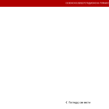
СЕЗОНСКЕ 2026/27
СТАДИОНСКА ТУРА
МУ
ВЕСТИ
ТАКМИЧЕЊА
РЕЗУЛТА
Погледај све вести