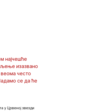
ом најчешће
евљење изазвано
е веома често
Надамо се да ће
та у Црвеној звезди