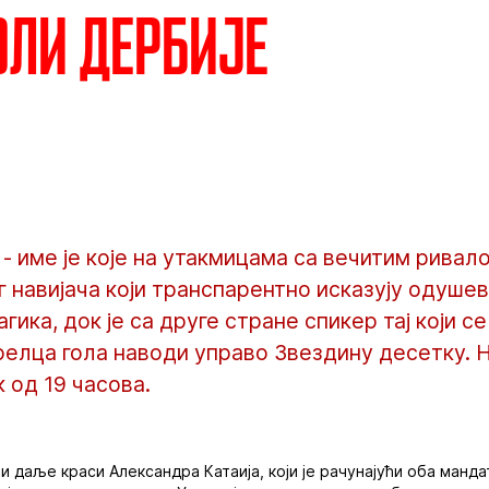
оли дербије
- име је које на утакмицама са вечитим ривал
г навијача који транспарентно исказују одуш
гика, док је са друге стране спикер тај који с
релца гола наводи управо Звездину десетку. 
к од 19 часова.
и даље краси Александра Катаија, који је рачунајући оба манда