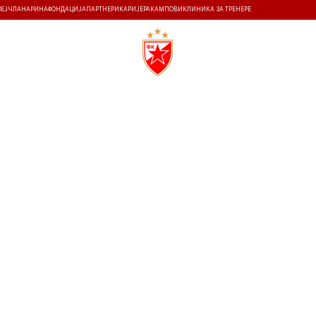
ЗЕЈ
ЧЛАНАРИНА
ФОНДАЦИЈА
ПАРТНЕРИ
КАРИЈЕРА
КАМПОВИ
КЛИНИКА ЗА ТРЕНЕРЕ
ТИ
ИСТОРИЈА
Т