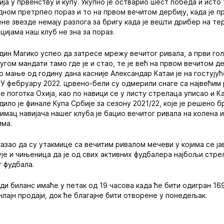
ија у првенству и купу. Укупно је остварио шест победа и ист
едном претрпео пораз и то на првом вечитом дербију, када је п
ене звезде немају разлога за бригу када је вешти дрибер на т
цијама наш клуб не зна за пораз.
дин Магико успео да затресе мрежу вечитог ривала, а први гол
ругом мандати тамо где је и стао, те је већ на првом вечитом д
о мање од годину дана касније Александар Катаи је на гостују
 У фебруару 2022. црвено-бели су одмерили снаге са највећим 
 поготка Охија, као по навици се у листу стрелаца уписао и Ка
дило је финале Купа Србије за сезону 2021/22, које је решено 
имац навијача нашег клуба је бацио вечитог ривала на колена 
има.
оказао да су утакмице са вечитим ривалом мечеви у којима се ј
ује и чињеница да је од свих активних фудбалера најбољи стрел
г фудбала.
ди биланс имаће у петак од 19 часова када ће бити одигран 169
нлајн продаји, док ће благајне бити отворене у понедељак.