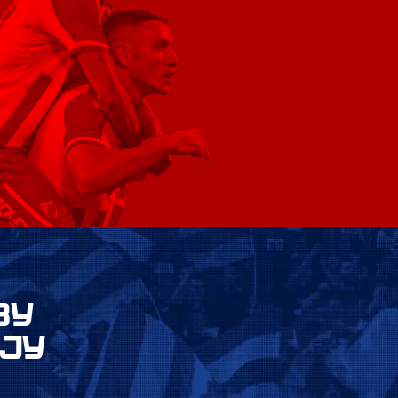
ВУ
ЈУ