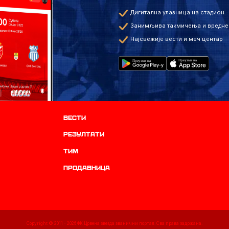
Дигитална улазница на стадион
Занимљива такмичења и вредне
Најсвежије вести и меч центар
Вести
резултати
ТИМ
продавница
Copyright © 2011 -
2026
ФК Црвена звезда званични портал. Сва права задржана.