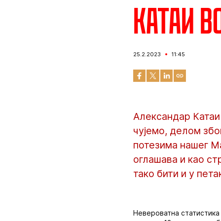
Катаи в
25.2.2023
11:45
Александар Катаи 
чујемо, делом збо
потезима нашег Ма
оглашава и као ст
тако бити и у пета
Невероватна статистика 