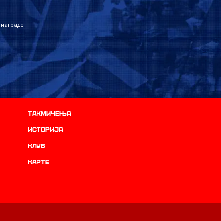
 награде
Такмичења
историја
Клуб
Карте