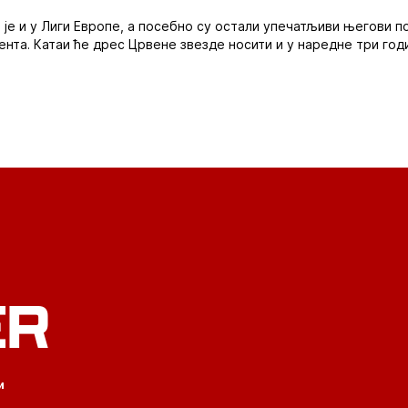
 је и у Лиги Европе, а посебно су остали упечатљиви његови п
ента. Катаи ће дрес Црвене звезде носити и у наредне три год
ER
и