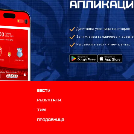
АПЛИКАЦИ
Дигитална улазница на стадион
Занимљива такмичења и вредне
Најсвежије вести и меч центар
Вести
резултати
ТИМ
продавница