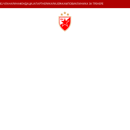
ЗЕЈ
ЧЛАНАРИНА
ФОНДАЦИЈА
ПАРТНЕРИ
КАРИЈЕРА
КАМПОВИ
КЛИНИКА ЗА ТРЕНЕРЕ
ТИ
ИСТОРИЈА
Т