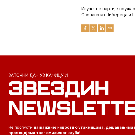
Изузетне партије пружао
Слована из Либереца и Г
ЗАПОЧНИ ДАН УЗ КАФИЦУ И
ЗВЕЗДИН
NEWSLETT
Не пропусти
најважније новости о утакмицама, дешавањима 
промоцијама твог омиљеног клуба
!