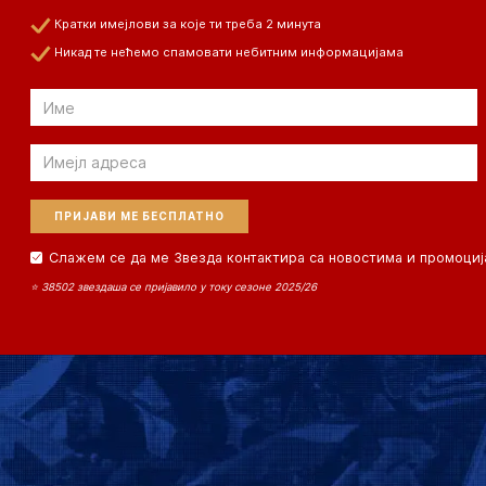
Кратки имејлови за које ти треба 2 минута
Никад те нећемо спамовати небитним информацијама
Email
Email
Слажем се да ме Звезда контактира са новостима и промоциј
⭐ 38502 звездаша се пријавило у току сезоне 2025/26