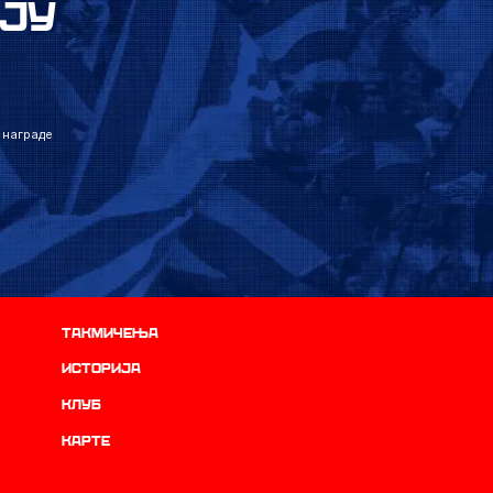
ЈУ
 награде
Такмичења
историја
Клуб
Карте