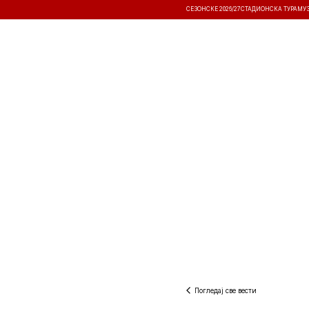
СЕЗОНСКЕ 2026/27
СТАДИОНСКА ТУРА
МУ
ВЕСТИ
ТАКМИЧЕЊА
РЕЗУЛТА
Погледај све вести