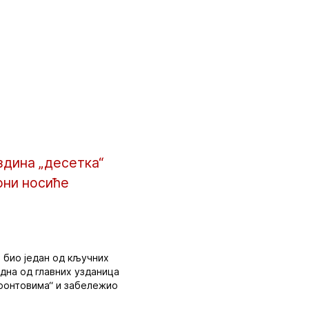
здина „десетка“
они носиће
и био један од кључних
една од главних узданица
фронтовима“ и забележио