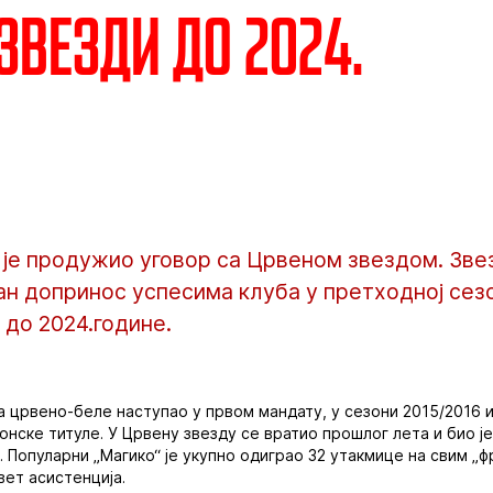
Звезди до 2024.
 је продужио уговор са Црвеном звездом. Зве
ман допринос успесима клуба у претходној сез
до 2024.године.
а црвено-беле наступао у првом мандату, у сезони 2015/2016 
онске титуле. У Црвену звезду се вратио прошлог лета и био ј
. Популарни „Магико“ је укупно одиграо 32 утакмице на свим „
вет асистенција.