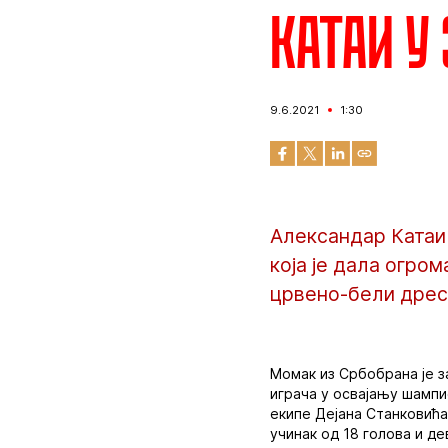
Катаи у 
9.6.2021
1:30
Александар Катаи
која је дала огро
црвено-бели дрес 
Момак из Србобрана је з
играча у освајању шампи
екипе Дејана Станковића
учинак од 18 голова и де