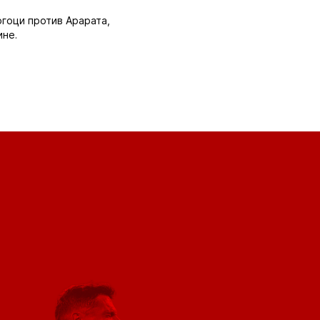
огоци против Арарата,
ине.