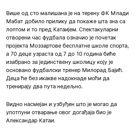
Више од сто малишана је на терену ФК Млади
Мабат добило прилику да покаже шта зна са
лоптом и то пред Катаијем. Спектакуларни
отворени час фудбала означио је почетак
пројекта Моззартове бесплатне школе спорта,
а 70 деце узраста од 7 до 10 година биће
изабрано за јединствену школицу коју је
основано фудбалски тренер Милорад Бајић.
Деца ће без икакве надокнаде моћи да
тренирају два пута недељно.
Видно насмејан и узбуђен што је могао да
употпуни отварање овог догађаја био је
Александар Катаи.