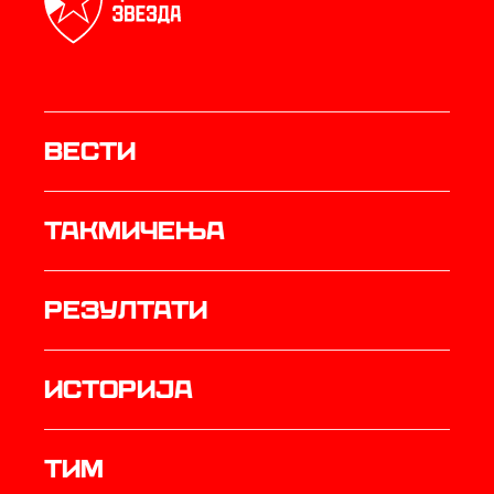
Вести
Такмичења
резултати
историја
ТИМ