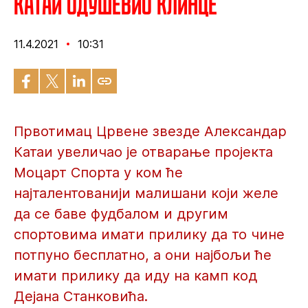
Катаи одушевио клинце
11.4.2021
10:31
Првотимац Црвене звезде Александар
Катаи увеличао је отварање пројекта
Моцарт Спорта у ком ће
најталентованији малишани који желе
да се баве фудбалом и другим
спортовима имати прилику да то чине
потпуно бесплатно, а они најбољи ће
имати прилику да иду на камп код
Дејана Станковића.