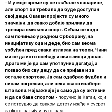
-
И у моје време су се плаћале чланарине,
али спорт би требало да буде доступан
свој деци. Овакви пројекти су много
значајни, да свако добије прилику да
тренира омиљени спорт. Сећам се када
сам почињао у родном Србобрану, на
иницијативу оца и деде, био сам веома
узбуђен пред сваки излазак на терен. Чини
ми се да исто осећају и ови клинци данас.
Драго ми је да сам употпунио догађај, а
позвао бих сву децу да се пријаве и за
остале спортове. Ја сам одабрао фудбал и
нисам погрешио, али нека свако изабере
шта воли. Најважније је само да су активни
и да се баве спортом -
поручио је Катаи, који
се потрудио да сваком детету изађе у сусрет
за фотографију и аутограм.