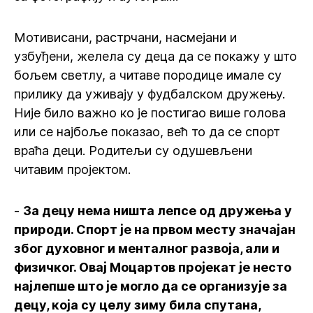
Мотивисани, растрчани, насмејани и
узбуђени, желела су деца да се покажу у што
бољем светлу, а читаве породице имале су
прилику да уживају у фудбалском дружењу.
Није било важно ко је постигао више голова
или се најбоље показао, већ то да се спорт
враћа деци. Родитељи су одушевљени
читавим пројектом.
-
За децу нема ништа лепсе од дружења у
природи. Спорт је на првом месту значајан
због духовног и менталног развоја, али и
физичког. Овај Моцартов пројекат је несто
најлепше што је могло да се организује за
децу, која су целу зиму била спутана,