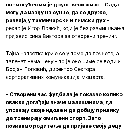
онемогућен им је друштвени живот. Сада
могу да изађу на сунце, да се друже,
развијају такмичарски и тимски дух
-
рекао је Игор Дракић, који је без размишљања
пријавио сина Виктора за отворени тренинг.
Тајна напретка крије се у томе да почнете, а
таленат нема цену - то је оно чиме се води и
Борјан Поповић, директор Сектора
корпоративних комуникација Моцарта.
-
Отворени час фудбала је показао колико
овакви догађаји значе малишанима, да
упознају своје идоле и да добију прилику
да тренирају омиљени спорт. Зато
позивамо родитеље да пријаве своју децу