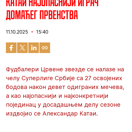
Катаи најопаснији играч
домаћег првенства
11.10.2025
15:40
Фудбалери Црвене звезде се налазе на
челу Суперлиге Србије са 27 освојених
бодова након девет одиграних мечева,
а као најопаснији и најконкретнији
појединац у досадашњем делу сезоне
издвојио се Александар Катаи.