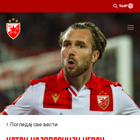
ЋИР
Погледај све вести