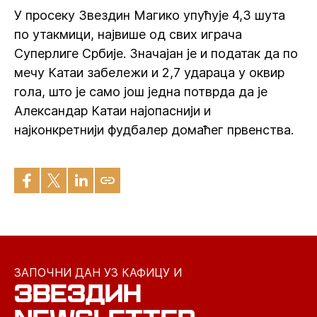
У просеку Звездин Магико упућује 4,3 шута
по утакмици, највише од свих играча
Суперлиге Србије. Значајан је и податак да по
мечу Катаи забележи и 2,7 удараца у оквир
гола, што је само још једна потврда да је
Александар Катаи најопаснији и
најконкретнији фудбалер домаћег првенства.
ЗАПОЧНИ ДАН УЗ КАФИЦУ И
ЗВЕЗДИН