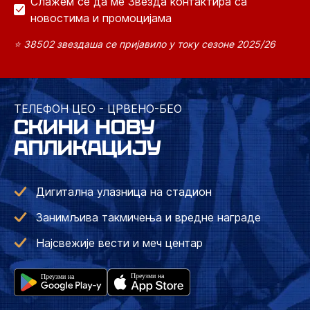
Слажем се да ме Звезда контактира са
новостима и промоцијама
⭐ 38502 звездаша се пријавило у току сезоне 2025/26
ТЕЛЕФОН ЦЕО - ЦРВЕНО-БЕО
СКИНИ НОВУ
АПЛИКАЦИЈУ
Дигитална улазница на стадион
Занимљива такмичења и вредне награде
Најсвежије вести и меч центар