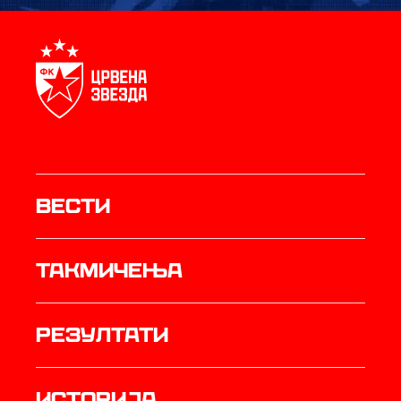
Вести
Такмичења
резултати
историја