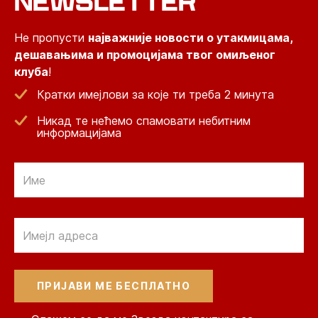
NEWSLETTER
Не пропусти
најважније новости о утакмицама,
дешавањима и промоцијама твог омиљеног
клуба
!
Кратки имејлови за које ти треба 2 минута
Никад те нећемо спамовати небитним
информацијама
Email
Email