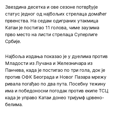
Звездина десетка и ове сезоне потврђује
статус једног од најбољих стрелаца домаћег
првенства. На седам одиграних утакмица
Катаи је постигао 11 голова, чиме заузима
прво место на листи стрелаца Суперлиге
Србије.
Најбоља издања показао је у дуелима против
Младости из Лучана и Железничара из
Панчева, када је постигао по три гола, док је
против ОФК Београда и Новог Пазара мрежу
ривала погађао по два пута. Посебну тежину
има и победоносни погодак против екипе ТСЦ
када је управо Катаи донео тријумф црвено-
белима.