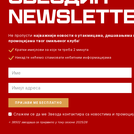
NEWSLETT
Не пропусти
најважније новости о утакмицама, дешавањима 
промоцијама твог омиљеног клуба
!
Кратки имејлови за које ти треба 2 минута
Никад те нећемо спамовати небитним информацијама
Email
Email
Слажем се да ме Звезда контактира са новостима и промоциј
⭐ 38502 звездаша се пријавило у току сезоне 2025/26