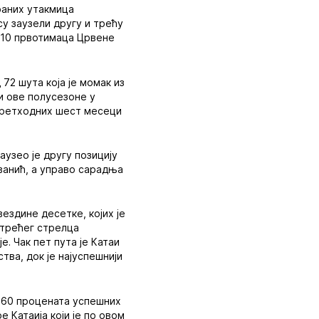
граних утакмица
су заузели другу и трећу
к 10 првотимаца Црвене
 72 шута која је момак из
ли ове полусезоне у
 претходних шест месеци
аузео је другу позицију
ванић, а управо сарадња
ездине десетке, којих је
 трећег стрелца
е. Чак пет пута је Катаи
тва, док је најуспешнији
а 60 процената успешних
 Катаија који је по овом