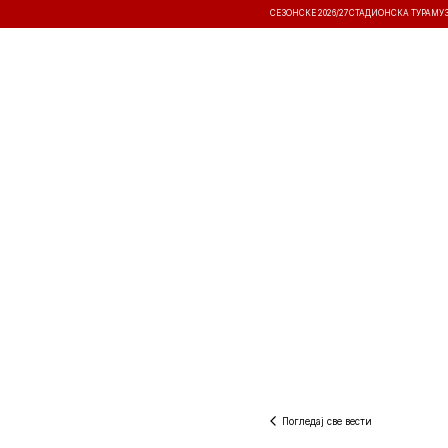
СЕЗОНСКЕ 2026/27
СТАДИОНСКА ТУРА
МУ
ВЕСТИ
ТАКМИЧЕЊА
РЕЗУЛТА
Погледај све вести