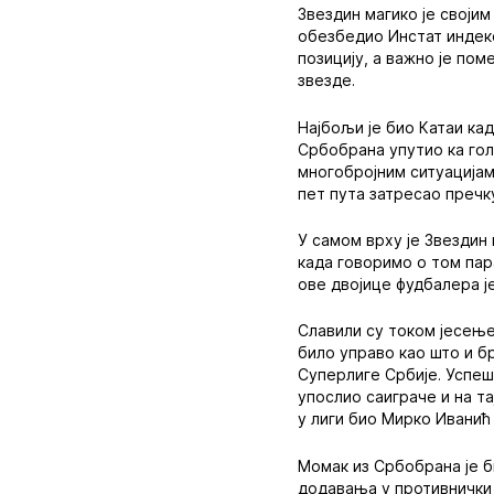
Звездин магико је своји
обезбедио Инстат индекс 
позицију, а важно је по
звезде.
Најбољи је био Катаи кад
Србобрана упутио ка гол
многобројним ситуацијам
пет пута затресао пречк
У самом врху је Звездин 
када говоримо о том пар
ове двојице фудбалера ј
Славили су током јесење
било управо као што и б
Суперлиге Србије. Успеша
упослио саиграче и на та
у лиги био Мирко Иванић
Момак из Србобрана је б
додавања у противнички 