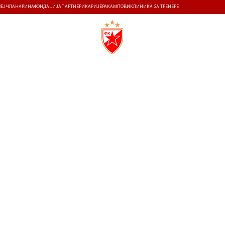
ЗЕЈ
ЧЛАНАРИНА
ФОНДАЦИЈА
ПАРТНЕРИ
КАРИЈЕРА
КАМПОВИ
КЛИНИКА ЗА ТРЕНЕРЕ
ТИ
ИСТОРИЈА
Т