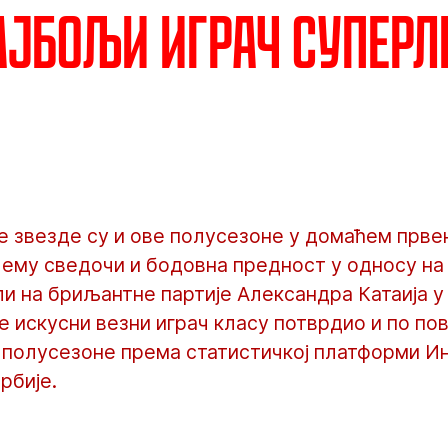
ајбољи играч Суперл
 звезде су и ове полусезоне у домаћем прве
чему сведочи и бодовна предност у односу на 
ли на бриљантне партије Александра Катаија у
је искусни везни играч класу потврдио и по по
ве полусезоне према статистичкој платформи И
рбије.