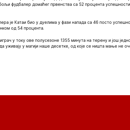
јбољи фудбалер домаћег првенства са 52 процента успешности
ера је Катаи био у дуелима у фази напада са 46 посто успешнос
нком од 54 процента.
играч у току ове полусезоне 1355 минута на терену и још једн
да уживају у магији наше десетке, од које се ништа мање не оч