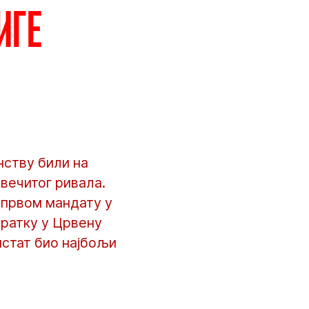
иге
нству били на
вечитог ривала.
 првом мандату у
вратку у Црвену
нстат био најбољи