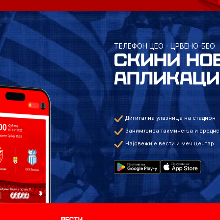
ТЕЛЕФОН ЦЕО - ЦРВЕНО-БЕО
СКИНИ НО
АПЛИКАЦИ
Дигитална улазница на стадион
Занимљива такмичења и вредне
Најсвежије вести и меч центар
Вести