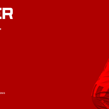
ER
и
ама