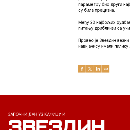
параметру био други на
су била прецизна.
Међу 20 најбољих фудбал
питању дриблинзи са учи
Провео је Звездин везни 
навијачису имали пилику 
ЗАПОЧНИ ДАН УЗ КАФИЦУ И
ЗВЕЗДИН