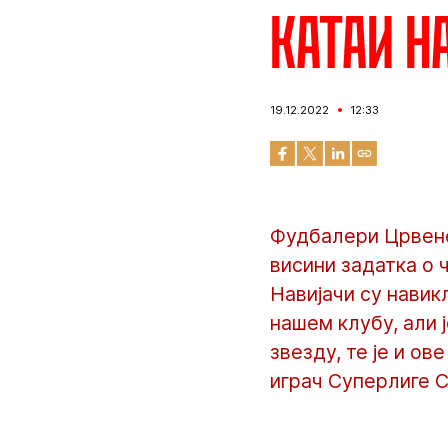
Катаи н
19.12.2022
12:33
Фудбалери Црвене
висини задатка о 
Навијачи су навик
нашем клубу, али 
звезду, те је и о
играч Суперлиге С