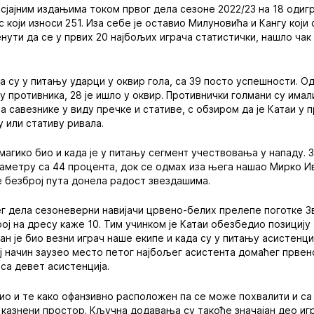
м сјајним издањима током првог дела сезоне 2022/23 на 18 оди
који износи 251. Иза себе је оставио Милуновића и Кангу који 
менути да се у првих 20 најбољих играча статистички, нашло ча
а су у питању ударци у оквир гола, са 39 посто успешности. Од
у противника, 28 је ишло у оквир. Противнички голмани су има
а савезнике у виду пречке и стативе, с обзиром да је Катаи у
у или стативу ривала.
магико био и када је у питању сегмент учествовања у нападу. З
аметру са 44 процента, док се одмах иза њега нашао Мирко И
е безброј пута донела радост звездашима.
г дела сезоневерни навијачи црвено-белих прелепе поготке Зв
рој на дресу каже 10. Тим учинком је Катаи обезбедио позицију
н је био везни играч наше екипе и када су у питању асистенциј
ј начин заузео место петог најбољег асистента домаћег првенс
 са девет асистенција.
ио и те како офанзивно расположен па се може похвалити и с
казнени простор. Кључна додавања су такође значајан део игре