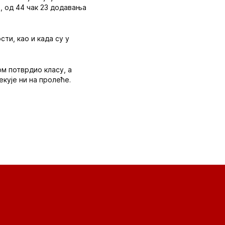
, од 44 чак 23 додавања
ти, као и када су у
ом потврдио класу, а
екује ни на пролеће.