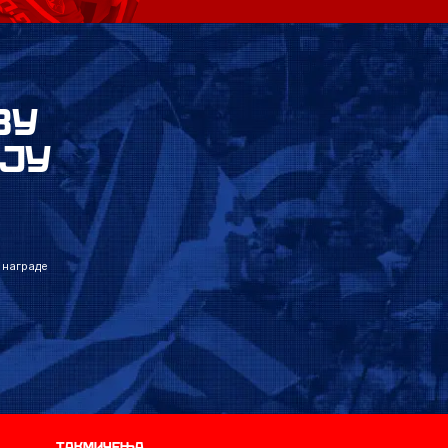
ВУ
ЈУ
 награде
Такмичења