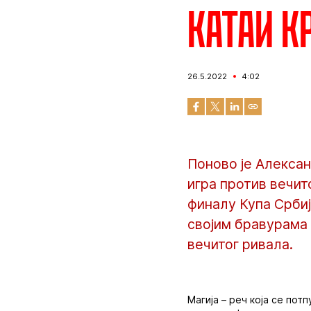
Катаи к
26.5.2022
4:02
Поново је Алексан
игра против вечит
финалу Купа Србиј
својим бравурама 
вечитог ривала.
Магија – реч која се пот