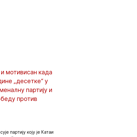
 и мотивисан када
дине „десетке“ у
меналну партију и
победу против
ује партију коју је Катаи