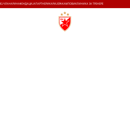
ЗЕЈ
ЧЛАНАРИНА
ФОНДАЦИЈА
ПАРТНЕРИ
КАРИЈЕРА
КАМПОВИ
КЛИНИКА ЗА ТРЕНЕРЕ
ТИ
ИСТОРИЈА
Т