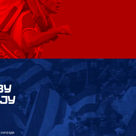
ВУ
ЈУ
 награде