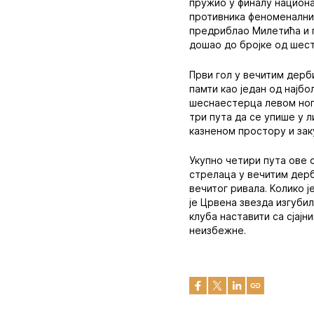
пружио у финалу национал
противника феноменалним
предриблао Милетића и по
дошао до бројке од шест
Први гол у вечитим дерби
памти као један од најбо
шеснаестерца левом ного
три пута да се упише у л
казненом простору и зак
Укупно четири пута ове 
стрелаца у вечитим дерб
вечитог ривала. Колико ј
је Црвена звезда изгубил
клуба наставити са сјајн
неизбежне.