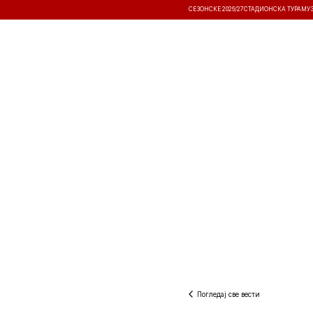
СЕЗОНСКЕ 2026/27
СТАДИОНСКА ТУРА
МУ
ВЕСТИ
ТАКМИЧЕЊА
РЕЗУЛТА
Погледај све вести