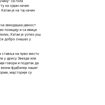
учину“ са гола
у на сјајан начин
Катаи је на тај начин
етна звездашка јавност
ио позицију и са ивице
лих, Катаи је успео још
 се добро снашао у
га ставља на прво место
ли у дресу Звезде или
ији говори и податак да
ће везни фудбалер нашег
форми, мајсторије су