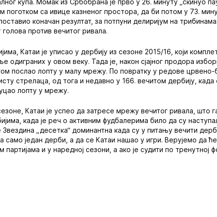
ног купа. Момак из Србобрана је прво у 26. минуту „скинуо па
 поготком са ивице казненог простора, да би потом у 73. минут
ставио коначан резултат, за потпуни делиријум на трибинама. 
 голова против вечитог ривала.
јима, Катаи је уписао у дербију из сезоне 2015/16, који компл
ље одиграних у овом веку. Тада је, након сјајног продора избор
м послао лопту у малу мрежу. По повратку у редове црвено-бе
исту стрелаца, од тога и недавно у 166. вечитом дербију, када
уцао лопту у мрежу.
сезоне, Катаи је успео да затресе мрежу вечитог ривала, што 
ијима, када је реч о активним фудбалерима било да су наступа
е Звездина „десетка“ доминантна када су у питању вечити дерб
а само један дерби, а да се Катаи нашао у игри. Верујемо да 
им партијама и у наредној сезони, а ако је судити по тренутној 