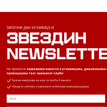
ЗАПОЧНИ ДАН УЗ КАФИЦУ И
ЗВЕЗДИН
NEWSLETT
Не пропусти
најважније новости о утакмицама, дешавањима 
промоцијама твог омиљеног клуба
!
Кратки имејлови за које ти треба 2 минута
Никад те нећемо спамовати небитним информацијама
Email