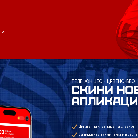
ама
ТЕЛЕФОН ЦЕО - ЦРВЕНО-БЕО
СКИНИ НО
АПЛИКАЦИ
Дигитална улазница на стадион
Занимљива такмичења и вредне