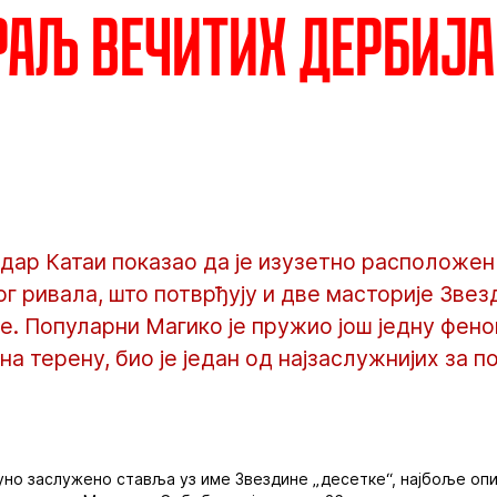
раљ вечитих дербија
дар Катаи показао да је изузетно расположен
ог ривала, што потврђују и две масторије Звез
е. Популарни Магико је пружио још једну фено
на терену, био је један од најзаслужнијих за 
пуно заслужено ставља уз име Звездине „десетке“, најбоље опис