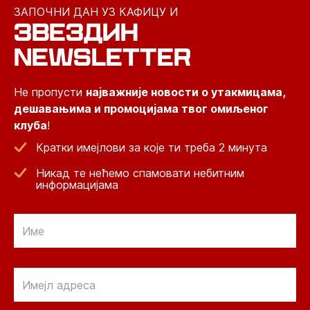
ЗАПОЧНИ ДАН УЗ КАФИЦУ И
ЗВЕЗДИН
NEWSLETTER
Не пропусти
најважније новости о утакмицама,
дешавањима и промоцијама твог омиљеног
клуба
!
Кратки имејлови за које ти треба 2 минута
Никад те нећемо спамовати небитним
информацијама
Email
Email