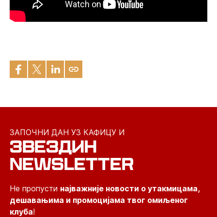
ЗАПОЧНИ ДАН УЗ КАФИЦУ И
ЗВЕЗДИН
NEWSLETTER
Не пропусти
најважније новости о утакмицама,
дешавањима и промоцијама твог омиљеног
клуба
!