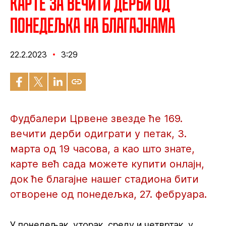
Карте за вечити дерби од
понедељка на благајнама
22.2.2023
3:29
Фудбалери Црвене звезде ће 169.
вечити дерби одиграти у петак, 3.
марта од 19 часова, а као што знате,
карте већ сада можете купити онлајн,
док ће благајне нашег стадиона бити
отворене од понедељка, 27. фебруара.
У понедељак, уторак, среду и четвртак, у