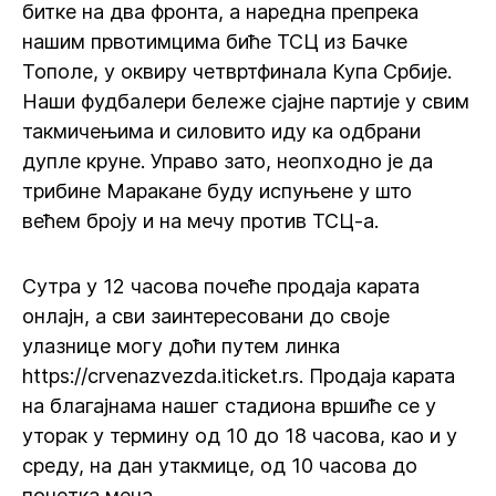
битке на два фронта, а наредна препрека
нашим првотимцима биће ТСЦ из Бачке
Тополе, у оквиру четвртфинала Купа Србије.
Наши фудбалери бележе сјајне партије у свим
такмичењима и силовито иду ка одбрани
дупле круне. Управо зато, неопходно је да
трибине Маракане буду испуњене у што
већем броју и на мечу против ТСЦ-а.
Сутра у 12 часова почеће продаја карата
онлајн, а сви заинтересовани до своје
улазнице могу доћи путем линка
https://crvenazvezda.iticket.rs. Продаја карата
на благајнама нашег стадиона вршиће се у
уторак у термину од 10 до 18 часова, као и у
среду, на дан утакмице, од 10 часова до
почетка меча.