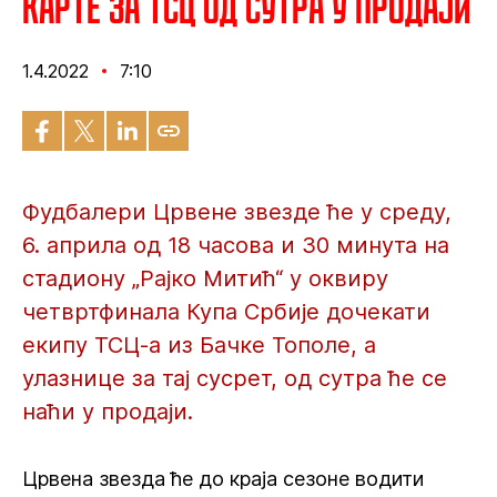
Карте за ТСЦ од сутра у продаји
1.4.2022
7:10
Фудбалери Црвене звезде ће у среду,
6. априла од 18 часова и 30 минута на
стадиону „Рајко Митић“ у оквиру
четвртфинала Купа Србије дочекати
екипу ТСЦ-а из Бачке Тополе, а
улазнице за тај сусрет, од сутра ће се
наћи у продаји.
Црвена звезда ће до краја сезоне водити