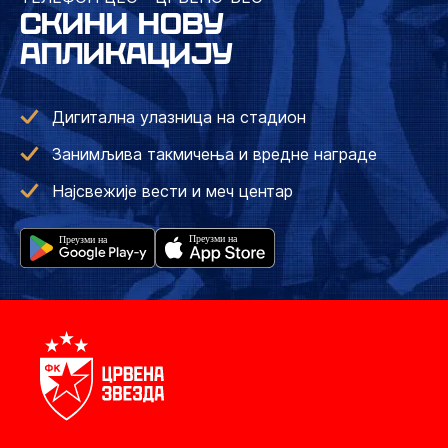
СКИНИ НОВУ
АПЛИКАЦИЈУ
Дигитална улазница на стадион
Занимљива такмичења и вредне награде
Најсвежије вести и меч центар