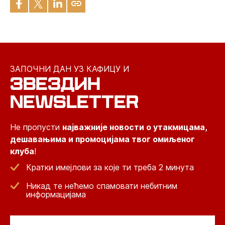
ЗАПОЧНИ ДАН УЗ КАФИЦУ И
ЗВЕЗДИН
NEWSLETTER
Не пропусти
најважније новости о утакмицама,
дешавањима и промоцијама твог омиљеног
клуба
!
Кратки имејлови за које ти треба 2 минута
Никад те нећемо спамовати небитним
информацијама
Email