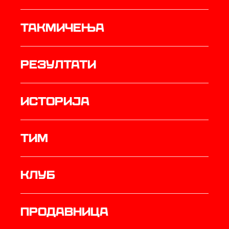
Такмичења
резултати
историја
ТИМ
Клуб
продавница