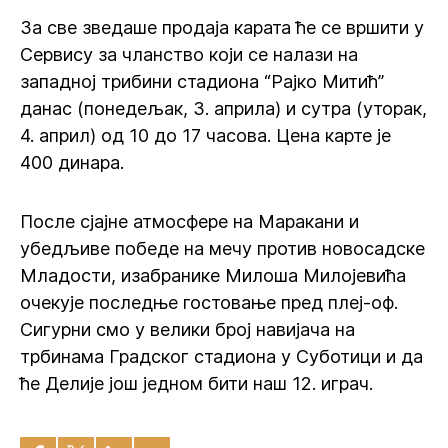
За све зведаше продаја карата ће се вршити у
Сервису за чланство који се налази на
западној трибини стадиона “Рајко Митић”
данас (понедељак, 3. априла) и сутра (уторак,
4. април) од 10 до 17 часова. Цена карте је
400 динара.
После сјајне атмосфере на Маракани и
убедљиве победе на мечу против новосадске
Младости, изабранике Милоша Милојевића
очекује последње гостовање пред плеј-оф.
Сигурни смо у велики број навијача на
трбинама Градског стадиона у Суботици и да
ће Делије још једном бити наш 12. играч.