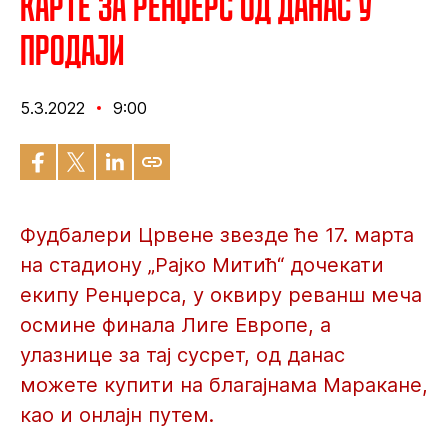
Карте за Ренџерс од данас у
продаји
5.3.2022
9:00
Фудбалери Црвене звезде ће 17. марта
на стадиону „Рајко Митић“ дочекати
екипу Ренџерса, у оквиру реванш меча
осмине финала Лиге Европе, а
улазнице за тај сусрет, од данас
можете купити на благајнама Маракане,
као и онлајн путем.