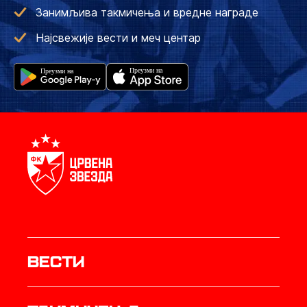
Занимљива такмичења и вредне награде
Најсвежије вести и меч центар
Вести