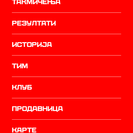
Такмичења
резултати
историја
ТИМ
Клуб
продавница
Карте