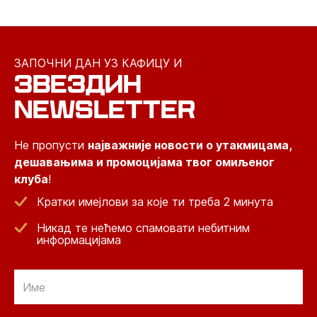
ЗАПОЧНИ ДАН УЗ КАФИЦУ И
ЗВЕЗДИН
NEWSLETTER
Не пропусти
најважније новости о утакмицама,
дешавањима и промоцијама твог омиљеног
клуба
!
Кратки имејлови за које ти треба 2 минута
Никад те нећемо спамовати небитним
информацијама
Email