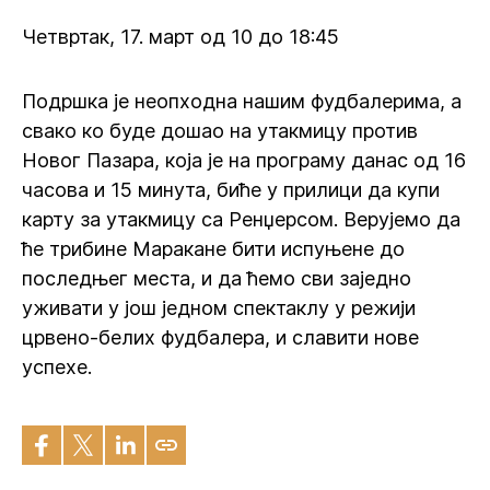
Четвртак, 17. март од 10 до 18:45
Подршка је неопходна нашим фудбалерима, а
свако ко буде дошао на утакмицу против
Новог Пазара, која је на програму данас од 16
часова и 15 минута, биће у прилици да купи
карту за утакмицу са Ренџерсом. Верујемо да
ће трибине Маракане бити испуњене до
последњег места, и да ћемо сви заједно
уживати у још једном спектаклу у режији
црвено-белих фудбалера, и славити нове
успехе.