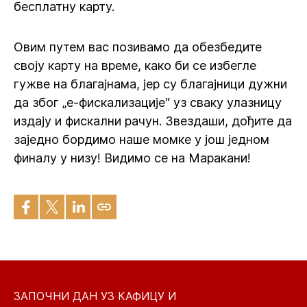
бесплатну карту.
Овим путем вас позивамо да обезбедите
своју карту на време, како би се избегле
гужве на благајнама, јер су благајници дужни
да због „е-фискализације“ уз сваку улазницу
издају и фискални рачун. Звездаши, дођите да
заједно бордимо наше момке у још једном
финалу у низу! Видимо се на Маракани!
ЗАПОЧНИ ДАН УЗ КАФИЦУ И