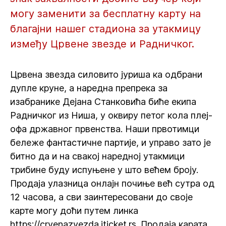
могу заменити за бесплатну карту на
благајни нашег стадиона за утакмицу
између Црвене звезде и Радничког.
Црвена звезда силовито јуриша ка одбрани
дупле круне, а наредна препрека за
изабранике Дејана Станковића биће екипа
Радничког из Ниша, у оквиру петог кола плеј-
офа државног првенства. Наши првотимци
бележе фантастичне партије, и управо зато је
битно да и на свакој наредној утакмици
трибине буду испуњене у што већем броју.
Продаја улазница онлајн почиње већ сутра од
12 часова, а сви заинтересовани до своје
карте могу доћи путем линка
https://crvenazvezda.iticket.rs. Продаја карата