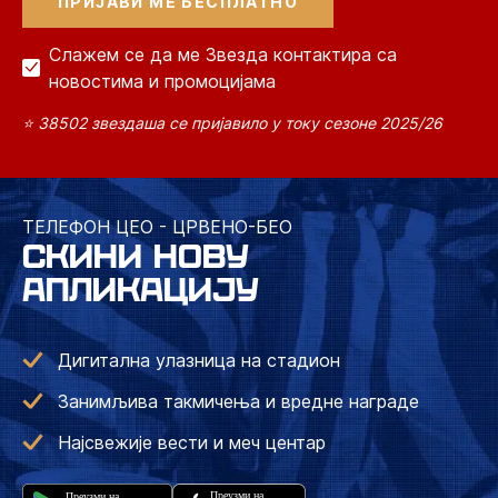
Слажем се да ме Звезда контактира са
новостима и промоцијама
⭐ 38502 звездаша се пријавило у току сезоне 2025/26
ТЕЛЕФОН ЦЕО - ЦРВЕНО-БЕО
СКИНИ НОВУ
АПЛИКАЦИЈУ
Дигитална улазница на стадион
Занимљива такмичења и вредне награде
Најсвежије вести и меч центар