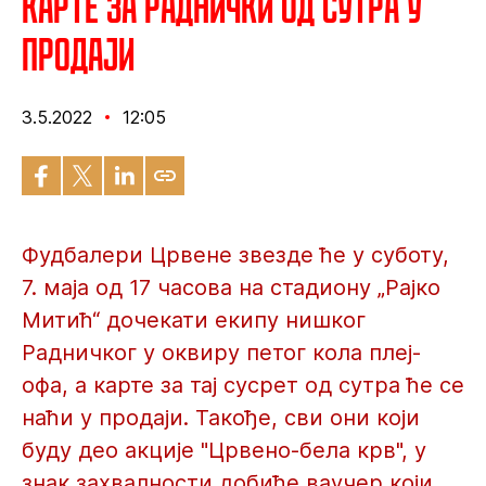
Карте за Раднички од сутра у
продаји
3.5.2022
12:05
Фудбалери Црвене звезде ће у суботу,
7. маја од 17 часова на стадиону „Рајко
Митић“ дочекати екипу нишког
Радничког у оквиру петог кола плеј-
офа, а карте за тај сусрет од сутра ће се
наћи у продаји. Такође, сви они који
буду део акције "Црвено-бела крв", у
знак захвалности добиће ваучер који