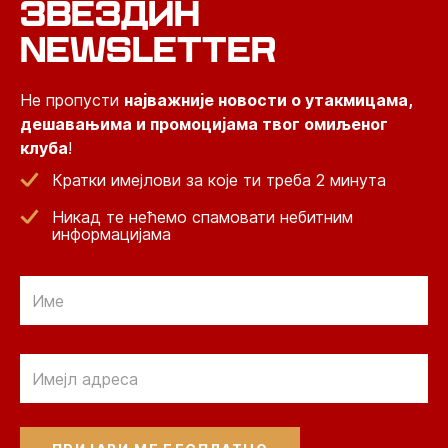
ЗВЕЗДИН
NEWSLETTER
Не пропусти
најважније новости о утакмицама,
дешавањима и промоцијама твог омиљеног
клуба
!
Кратки имејлови за које ти треба 2 минута
Никад те нећемо спамовати небитним
информацијама
Email
Email