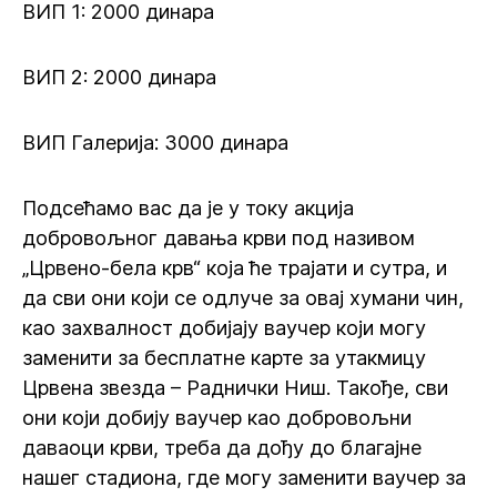
ВИП 1: 2000 динара
ВИП 2: 2000 динара
ВИП Галерија: 3000 динара
Подсећамо вас да је у току акција
добровољног давања крви под називом
„Црвено-бела крв“ која ће трајати и сутра, и
да сви они који се одлуче за овај хумани чин,
као захвалност добијају ваучер који могу
заменити за бесплатне карте за утакмицу
Црвена звезда – Раднички Ниш. Такође, сви
они који добију ваучер као добровољни
даваоци крви, треба да дођу до благајне
нашег стадиона, где могу заменити ваучер за