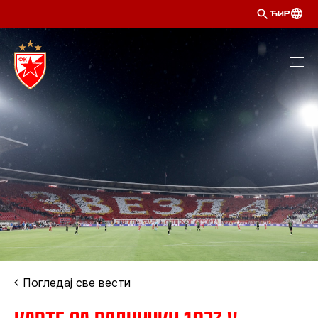
ЋИР
Погледај све вести