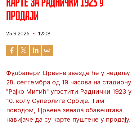
Карте за Раднички 1923 у
продаји
25.9.2025
12:08
Фудбалери Црвене звезде ће у недељу
28. септембра од 19 часова на стадиону
"Рајко Митић" угостити Раднички 1923 у
10. колу Суперлиге Србије. Тим
поводом, Црвена звезда обавештава
навијаче да су карте пуштене у продају.