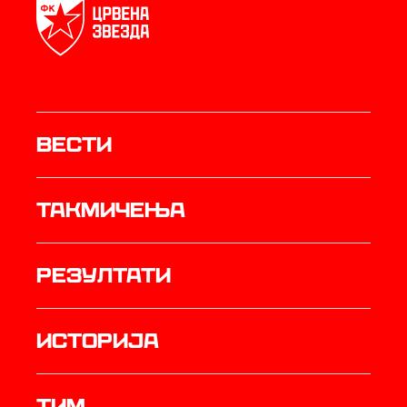
Вести
Такмичења
резултати
историја
ТИМ