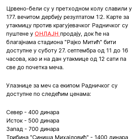
Црвено-бели су у претходном колу славили у
177. вечитом дербију резултатом 1:2. Карте за
утакмицу против крагујевачког Радничког су
пуштене у
ОНЛАЈН
продају, док ће на
благајнама стадиона "Рајко Митић" бити
доступне у суботу 27. септембра од 11 до 16
часова, као и на дан утакмице од 12 сати па
све до почетка меча.
Улазнице за меч са екипом Радничког су
доступне по следећим ценама:
Север - 400 динара
Исток - 500 динара
Запад - 700 динара
Трибина "Синиша Михајловић" - 1400 динара