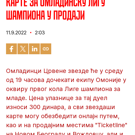
Карте за Омладинску Лигу
шампиона у продаји
11.9.2022
2:03
Омладинци Црвене звезде ће у среду
од 19 часова дочекати екипу Омоније у
оквиру првог кола Лиге шампиона за
младе. Цена улазнице за тај дуел
износи 300 динара, а сви звездаши
карте могу обезбедити онлајн путем,
као и на продајним местима "Ticketline"
на Новом Београду и Вождовцу, али и