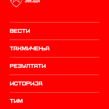
Вести
Такмичења
резултати
историја
ТИМ