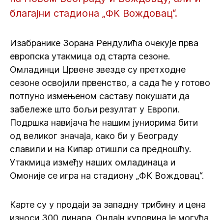
благајни стадиона „ФК Вождовац“.
Изабранике Зорана Рендулића очекује прва
европска утакмица од старта сезоне.
Омладинци Црвене звезде су претходне
сезоне освојили првенство, а сада ће у готово
потпуно измењеном саставу покушати да
забележе што бољи резултат у Европи.
Подршка навијача ће нашим јуниорима бити
од великог значаја, како би у Београду
славили и на Кипар отишли са предношћу.
Утакмица између наших омладинаца и
Омоније се игра на стадиону „ФК Вождовац“.
Карте су у продаји за западну трибину и цена
износи 300 динара. Онлајн куповина је могућа