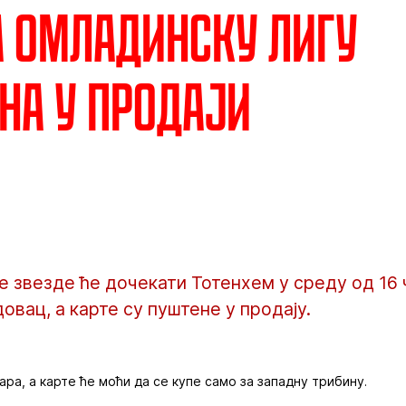
а Омладинску Лигу
а у продаји
 звезде ће дочекати Тотенхем у среду од 16 
вац, а карте су пуштене у продају.
ара, а карте ће моћи да се купе само за западну трибину.