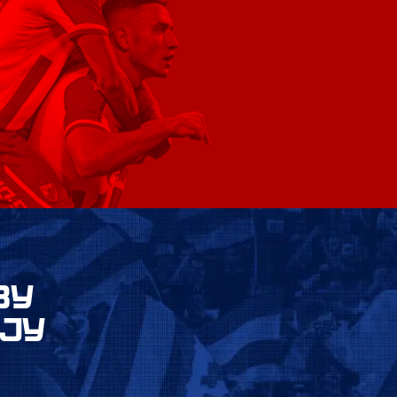
ВУ
ЈУ