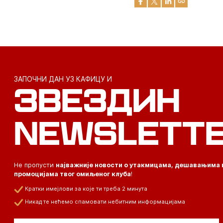
ЗАПОЧНИ ДАН УЗ КАФИЦУ И
ЗВЕЗДИН
NEWSLETT
Не пропусти
најважније новости о утакмицама, дешавањима 
промоцијама твог омиљеног клуба
!
Кратки имејлови за које ти треба 2 минута
Никад те нећемо спамовати небитним информацијама