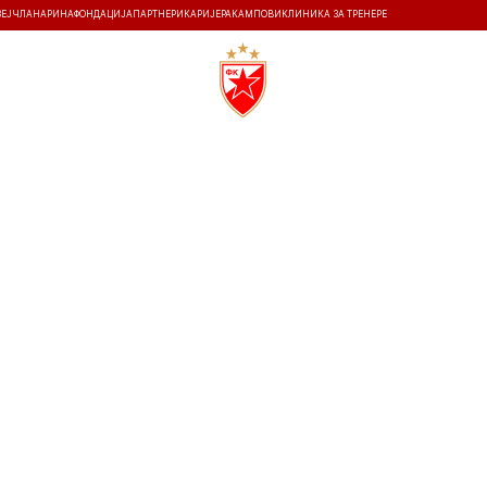
ЗЕЈ
ЧЛАНАРИНА
ФОНДАЦИЈА
ПАРТНЕРИ
КАРИЈЕРА
КАМПОВИ
КЛИНИКА ЗА ТРЕНЕРЕ
ТИ
ИСТОРИЈА
Т