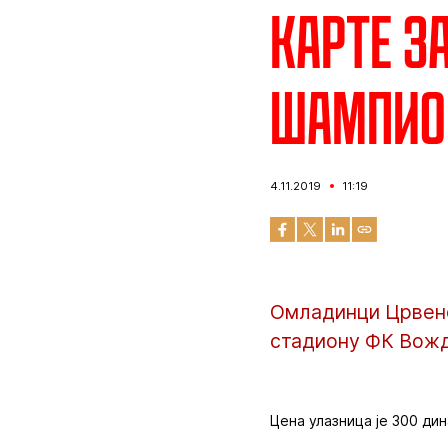
Карте з
шампион
4.11.2019
11:19
Омладинци Црвене
стадиону ФК Вождо
Цена улазница је 300 дин