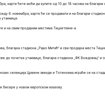
бра, карте ћете моћи да купите од 10 до 18 часова на благајни 
среду 6. новембра, карте ће се продавати и на благајни стадио
а утакмице.
те и на свим продајним местима Тицкетлине-а.
:
ова, благајна стадиона „Рајко Митић“ и сва продајна места Тицк
 све до почетка утакмице, благајна стадиона „ФК Вождовац“ и 
ских селекција Црвене звезде и Тотенхема играће се на стад
е бисере у новом европском изазову.