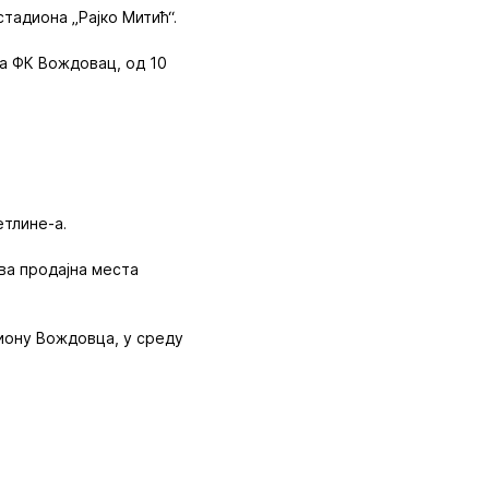
стадиона „Рајко Митић“.
на ФК Вождовац, од 10
етлине-а.
сва продајна места
иону Вождовца, у среду