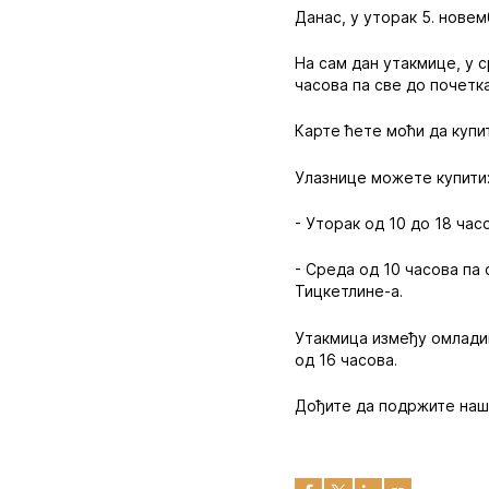
Данас, у уторак 5. новем
На сам дан утакмице, у 
часова па све до почетк
Карте ћете моћи да купи
Улазнице можете купити
- Уторак од 10 до 18 час
- Среда од 10 часова па
Тицкетлине-а.
Утакмица између омладин
од 16 часова.
Дођите да подржите наш