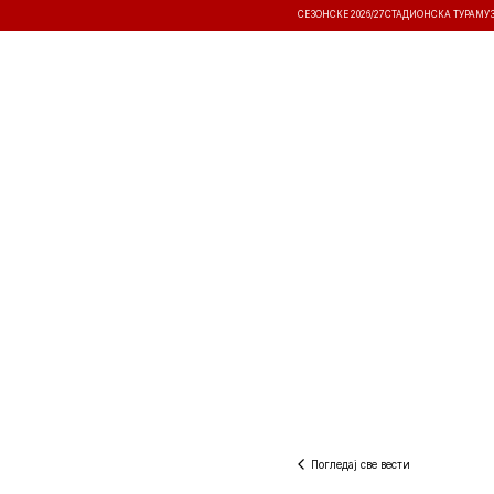
СЕЗОНСКЕ 2026/27
СТАДИОНСКА ТУРА
МУ
ВЕСТИ
ТАКМИЧЕЊА
РЕЗУЛТА
Погледај све вести