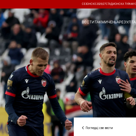
СЕЗОНСКЕ 2026/27
СТАДИОНСКА ТУРА
МУ
ВЕСТИ
ТАКМИЧЕЊА
РЕЗУЛТА
Погледај све вести