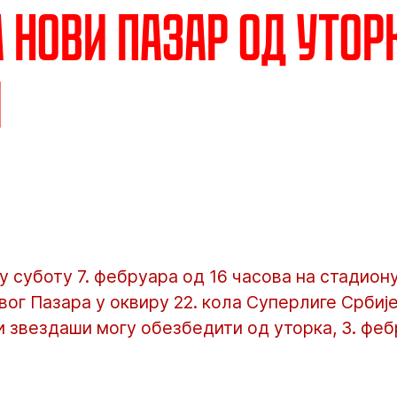
а Нови Пазар од утор
и
у суботу 7. фебруара од 16 часова на стадиону
вог Пазара у оквиру 22. кола Суперлиге Србије
 звездаши могу обезбедити од уторка, 3. феб