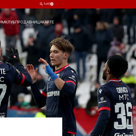
ЋИР
ИМ
КЛУБ
ПРОДАВНИЦА
КАРТЕ