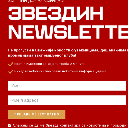
ЗАПОЧНИ ДАН УЗ КАФИЦУ И
ЗВЕЗДИН
NEWSLETT
Не пропусти
најважније новости о утакмицама, дешавањима 
промоцијама твог омиљеног клуба
!
Кратки имејлови за које ти треба 2 минута
Никад те нећемо спамовати небитним информацијама
Email
Email
Слажем се да ме Звезда контактира са новостима и промоциј