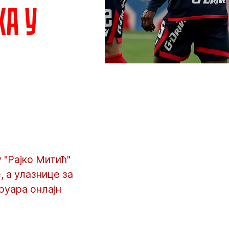
ка у
 "Рајко Митић"
, а улазнице за
руара онлајн