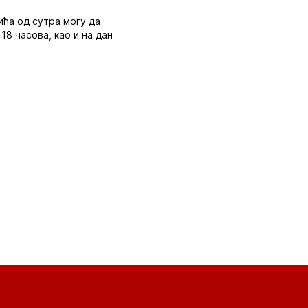
ића од сутра могу да
18 часова, као и на дан