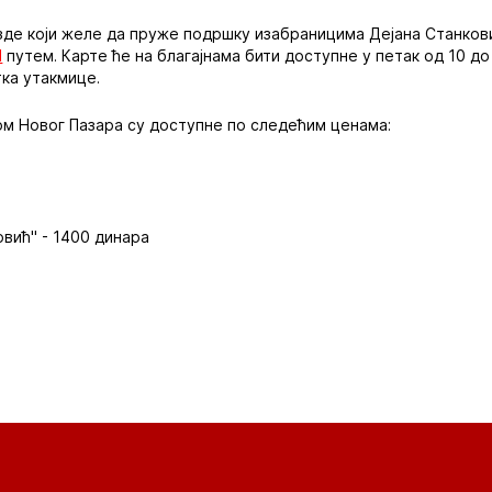
зде који желе да пруже подршку изабраницима Дејана Станков
Н
путем. Карте ће на благајнама бити доступне у петак од 10 до 
тка утакмице.
ом Новог Пазара су доступне по следећим ценама:
вић" - 1400 динара