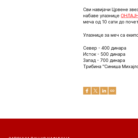
Сви навијачи Црвене зве
набаве улазнице
ОНЛАЈ
меча од 10 сати до поче
Улазнице за меч са екип
Север - 400 динара
Исток - 500 динара
Запад - 700 динара
Трибина "Синиша Михајло