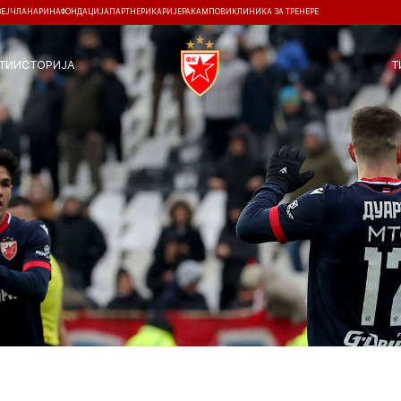
ЗЕЈ
ЧЛАНАРИНА
ФОНДАЦИЈА
ПАРТНЕРИ
КАРИЈЕРА
КАМПОВИ
КЛИНИКА ЗА ТРЕНЕРЕ
ТИ
ИСТОРИЈА
Т