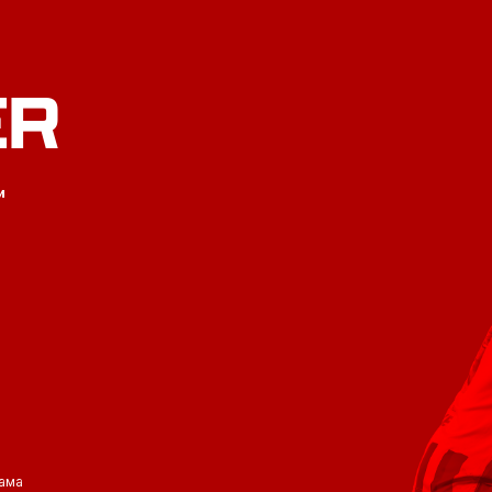
ER
и
ама