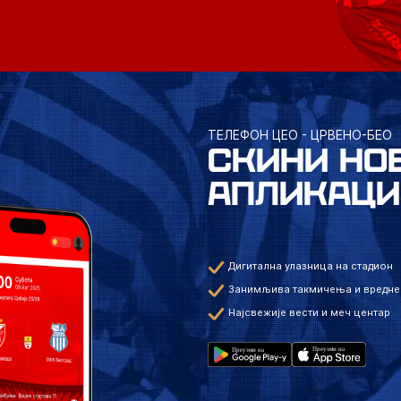
ТЕЛЕФОН ЦЕО - ЦРВЕНО-БЕО
СКИНИ НО
АПЛИКАЦИ
Дигитална улазница на стадион
Занимљива такмичења и вредне
Најсвежије вести и меч центар