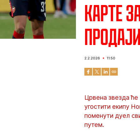
Карте з
продај
2.2.2026
11:50
Црвена звезда ће 
угостити екипу Но
поменути дуел сви
путем.