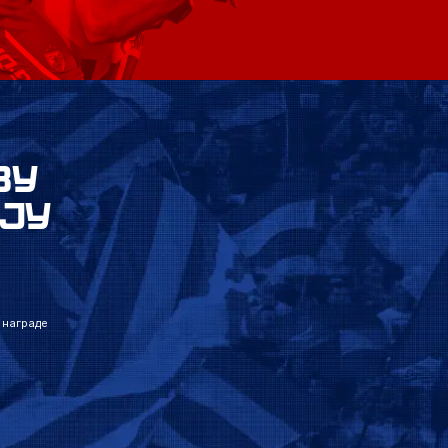
ВУ
ЈУ
 награде