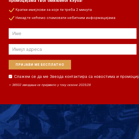
промоцијама твог омиљеног клуба
!
Кратки имејлови за које ти треба 2 минута
Никад те нећемо спамовати небитним информацијама
Email
Email
Слажем се да ме Звезда контактира са новостима и промоциј
⭐ 38502 звездаша се пријавило у току сезоне 2025/26