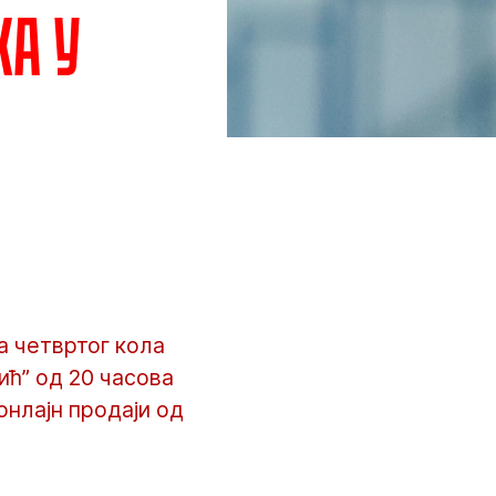
ка у
а четвртог кола
ић” од 20 часова
онлајн продаји од