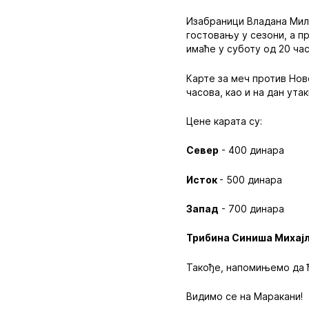
Изабраници Владана Мил
гостовању у сезони, а п
имаће у суботу од 20 ча
Карте за меч против Нов
часова, као и на дан ута
Цене карата су:
Север
- 400 динара
Исток
- 500 динара
Запад
- 700 динара
Трибина Синиша Михај
Такође, напомињемо да ћ
Видимо се на Маракани!