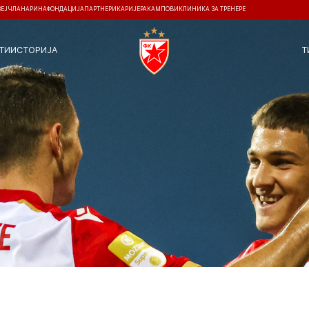
ЗЕЈ
ЧЛАНАРИНА
ФОНДАЦИЈА
ПАРТНЕРИ
КАРИЈЕРА
КАМПОВИ
КЛИНИКА ЗА ТРЕНЕРЕ
ТИ
ИСТОРИЈА
Т