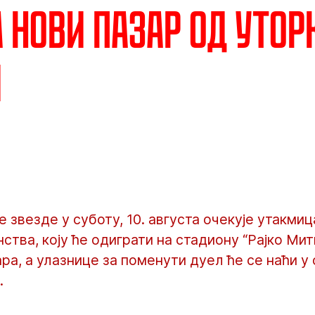
а Нови Пазар од утор
и
звезде у суботу, 10. августа очекује утакмиц
ства, коју ће одиграти на стадиону “Рајко Мит
ра, а улазнице за поменути дуел ће се наћи у 
.