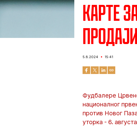
Карте з
продај
5.8.2024
15:41
Фудбалере Црвене 
националног првен
против Новог Паза
уторка - 6. августа