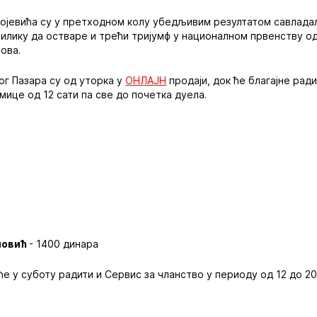
ојевића су у претходном колу убедљивим резултатом савлада
рилику да остваре и трећи тријумф у националном првенству о
сова.
ог Пазара су од уторка у
ОНЛАЈН
продаји, док ће благајне ради
кмице од 12 сати па све до почетка дуела.
ловић
- 1400 динара
е у суботу радити и Сервис за чланство у периоду од 12 до 2