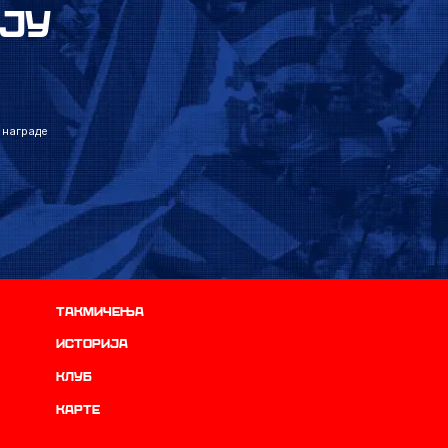
ЈУ
 награде
Такмичења
историја
Клуб
Карте