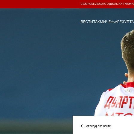
СЕЗОНСКЕ 2026/27
СТАДИОНСКА ТУРА
МУ
ВЕСТИ
ТАКМИЧЕЊА
РЕЗУЛТА
Погледај све вести