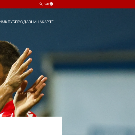
ЋИР
ИМ
КЛУБ
ПРОДАВНИЦА
КАРТЕ