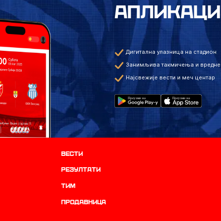
АПЛИКАЦИ
Дигитална улазница на стадион
Занимљива такмичења и вредне
Најсвежије вести и меч центар
Вести
резултати
ТИМ
продавница