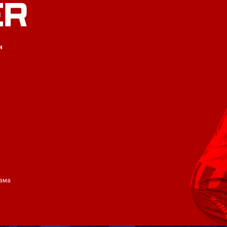
ER
и
ама