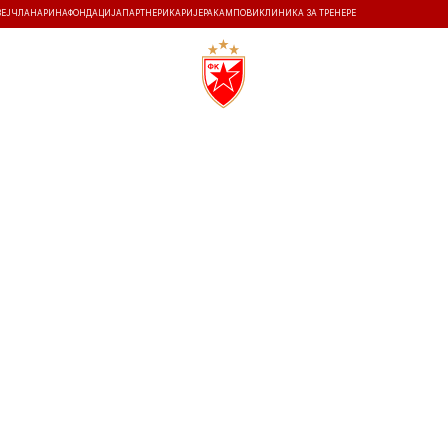
ЗЕЈ
ЧЛАНАРИНА
ФОНДАЦИЈА
ПАРТНЕРИ
КАРИЈЕРА
КАМПОВИ
КЛИНИКА ЗА ТРЕНЕРЕ
ТИ
ИСТОРИЈА
Т