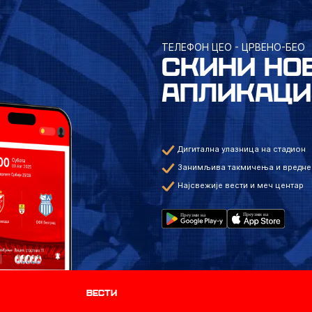
ТЕЛЕФОН ЦЕО - ЦРВЕНО-БЕО
СКИНИ НО
АПЛИКАЦИ
Дигитална улазница на стадион
Занимљива такмичења и вредне
Најсвежије вести и меч центар
Вести