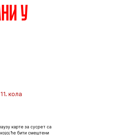
ани у
11. кола
аузу карте за сусрет са
 којој ће бити смештени