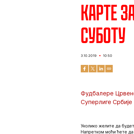
Карте з
суботу
3.10.2019
10:50
Фудбалере Црвене 
Суперлиге Србије 
Уколико желите да буде
Напретком моћи ћете да к