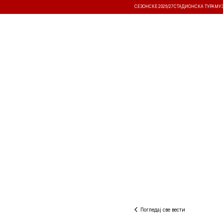
СЕЗОНСКЕ 2026/27
СТАДИОНСКА ТУРА
МУ
ВЕСТИ
ТАКМИЧЕЊА
РЕЗУЛТА
Погледај све вести