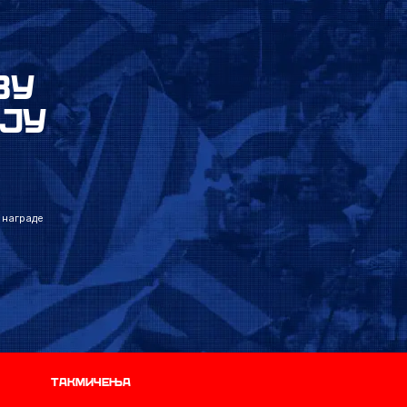
ВУ
ЈУ
 награде
Такмичења