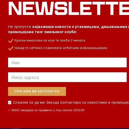
NEWSLETT
Не пропусти
најважније новости о утакмицама, дешавањима 
промоцијама твог омиљеног клуба
!
Кратки имејлови за које ти треба 2 минута
Никад те нећемо спамовати небитним информацијама
Email
Email
Слажем се да ме Звезда контактира са новостима и промоциј
⭐ 38502 звездаша се пријавило у току сезоне 2025/26