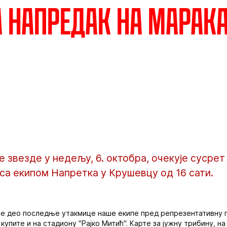
а Напредак на Марак
звезде у недељу, 6. октобра, очекује сусрет 
са екипом Напретка у Крушевцу од 16 сати.
те део последње утакмице наше екипе пред репрезентативну п
упите и на стадиону "Рајко Митић". Карте за јужну трибину, на