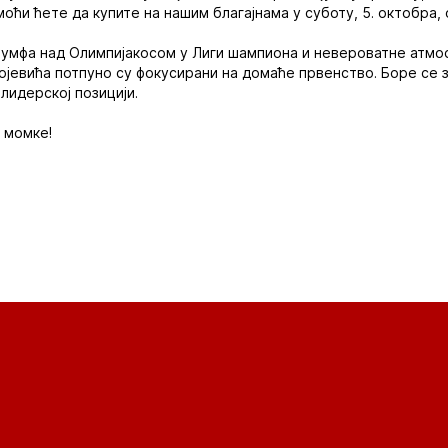
оћи ћете да купите на нашим благајнама у суботу, 5. октобра, 
јумфа над Олимпијакосом у Лиги шампиона и невероватне атмо
јевића потпуно су фокусирани на домаће првенство. Боре се з
лидерској позицији.
 момке!