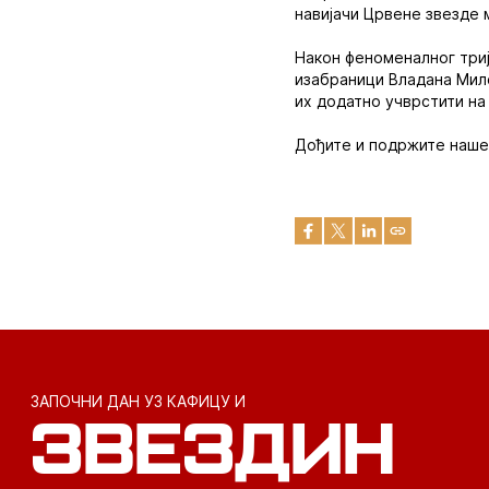
навијачи Црвене звезде м
Након феноменалног три
изабраници Владана Мило
их додатно учврстити на 
Дођите и подржите наше
ЗАПОЧНИ ДАН УЗ КАФИЦУ И
ЗВЕЗДИН