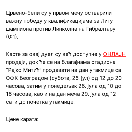
Црвено-бели су у првом мечу остварили
важну победу у квалификацијама за Лигу
шампиона против Линколна на Гибралтару
(0:1).
Карте за овај дуел су већ доступне у
ОНЛАЈН
продаји, док ће се на благајнама стадиона
“Рајко Митић” продавати на дан утакмице са
ОФК Београдом (субота, 26. јул) од 12 до 20
часова, затим у понедељак 28. јула од 10 до
18 часова, као и на дан меча 29. јула од 12
сати до почетка утакмице.
Цене карата: