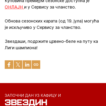
Куповина премијум сезонске доступна је
ОНЛАЈН
и у Сервису за чланство.
Обнова сезонских карата (од 19. јула) могућа
је искључиво у Сервису за чланство.
Звездаши, подржите црвено-беле на путу ка
Лиги шампиона!
ЗАПОЧНИ ДАН УЗ КАФИЦУ И
ЗВЕЗДИН