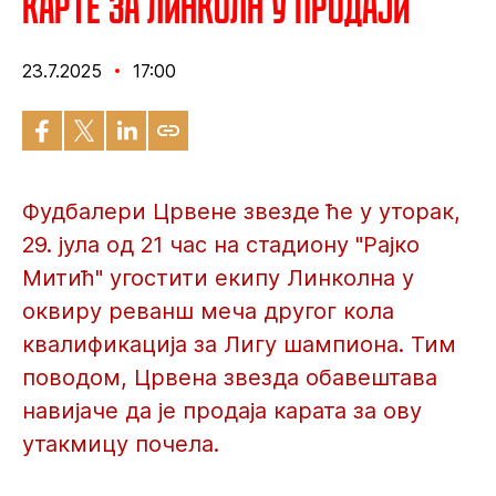
Карте за Линколн у продаји
23.7.2025
17:00
Фудбалери Црвене звезде ће у уторак,
29. јула од 21 час на стадиону "Рајко
Митић" угостити екипу Линколна у
оквиру реванш меча другог кола
квалификација за Лигу шампиона. Тим
поводом, Црвена звезда обавештава
навијаче да је продаја карата за ову
утакмицу почела.