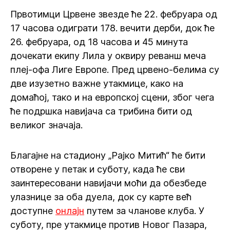
Првотимци Црвене звезде ће 22. фебруара од
17 часова одиграти 178. вечити дерби, док ће
26. фебруара, од 18 часова и 45 минута
дочекати екипу Лила у оквиру реванш меча
плеј-офа Лиге Европе. Пред црвено-белима су
две изузетно важне утакмице, како на
домаћој, тако и на европској сцени, због чега
ће подршка навијача са трибина бити од
великог значаја.
Благајне на стадиону „Рајко Митић“ ће бити
отворене у петак и суботу, када ће сви
заинтересовани навијачи моћи да обезбеде
улазнице за оба дуела, док су карте већ
доступне
онлајн
путем за чланове клуба. У
суботу, пре утакмице против Новог Пазара,