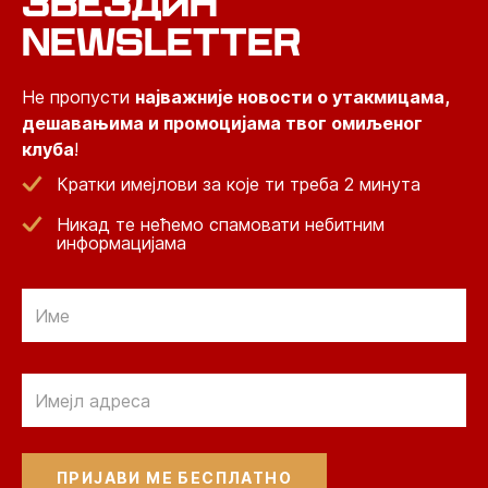
ЗВЕЗДИН
NEWSLETTER
Не пропусти
најважније новости о утакмицама,
дешавањима и промоцијама твог омиљеног
клуба
!
Кратки имејлови за које ти треба 2 минута
Никад те нећемо спамовати небитним
информацијама
Email
Email