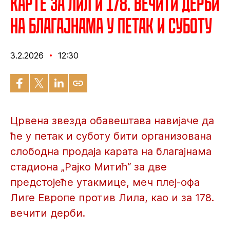
Карте за Лил и 178. вечити дерби
на благајнама у петак и суботу
3.2.2026
12:30
Црвена звезда обавештава навијаче да
ће у петак и суботу бити организована
слободна продаја карата на благајнама
стадиона „Рајко Митић“ за две
предстојеће утакмице, меч плеј-офа
Лиге Европе против Лила, као и за 178.
вечити дерби.