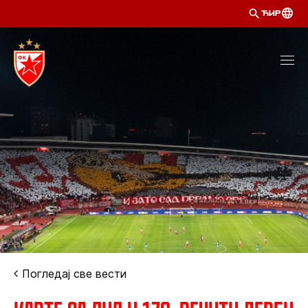
ЋИР
Погледај све вести