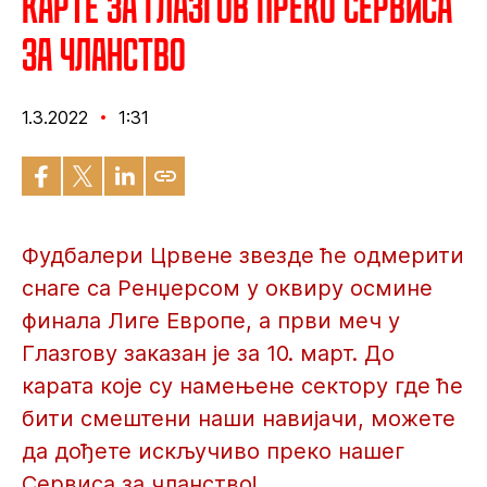
Карте за Глазгов преко Сервиса
за чланство
1.3.2022
1:31
Фудбалери Црвене звезде ће одмерити
снаге са Ренџерсом у оквиру осмине
финала Лиге Европе, а први меч у
Глазгову заказан је за 10. март. До
карата које су намењене сектору где ће
бити смештени наши навијачи, можете
да дођете искључиво преко нашег
Сервиса за чланство!