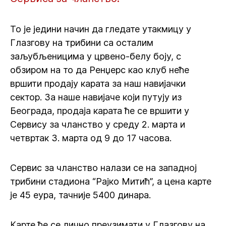
То је једини начин да гледате утакмицу у
Глазгову на трибини са осталим
заљубљеницима у црвено-белу боју, с
обзиром на то да Ренџерс као клуб неће
вршити продају карата за наш навијачки
сектор. За наше навијаче који путују из
Београда, продаја карата ће се вршити у
Сервису за чланство у среду 2. марта и
четвртак 3. марта од 9 до 17 часова.
Сервис за чланство налази се на западној
трибини стадиона “Рајко Митић”, а цена карте
је 45 еура, тачније 5400 динара.
Карте ће се лично преузимати у Глазгову на