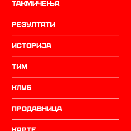
Такмичења
резултати
историја
ТИМ
Клуб
продавница
Карте