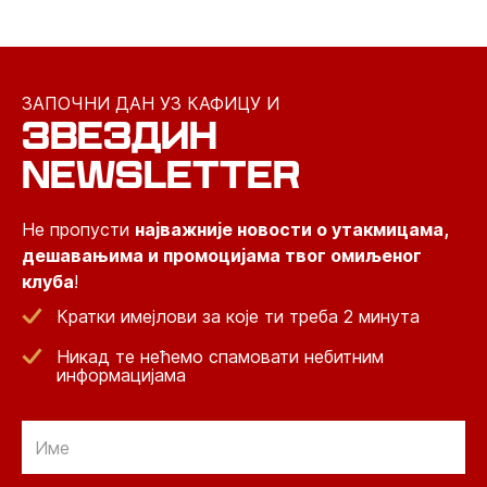
ЗАПОЧНИ ДАН УЗ КАФИЦУ И
ЗВЕЗДИН
NEWSLETTER
Не пропусти
најважније новости о утакмицама,
дешавањима и промоцијама твог омиљеног
клуба
!
Кратки имејлови за које ти треба 2 минута
Никад те нећемо спамовати небитним
информацијама
Email