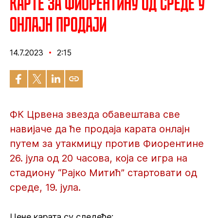
Карте за Фиорентину од среде у
онлајн продаји
14.7.2023
2:15
ФК Црвена звезда обавештава све
навијаче да ће продаја карата онлајн
путем за утакмицу против Фиорентине
26. јула од 20 часова, која се игра на
стадиону “Рајко Митић” стартовати од
среде, 19. јула.
Цене карата су следеће: