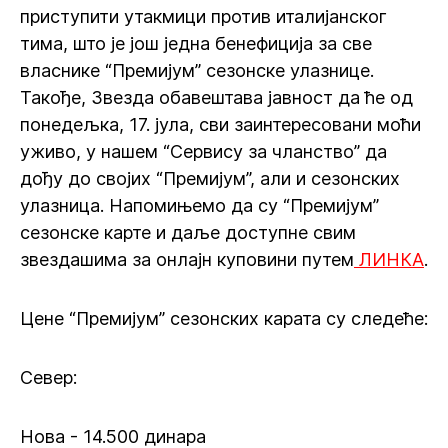
приступити утакмици против италијанског
тима, што је још једна бенефиција за све
власнике “Премијум” сезонске улазнице.
Такође, Звезда обавештава јавност да ће од
понедељка, 17. јула, сви заинтересовани моћи
уживо, у нашем “Сервису за чланство” да
дођу до својих “Премијум”, али и сезонских
улазница. Напомињемо да су “Премијум”
сезонске карте и даље доступне свим
звездашима за онлајн куповини путем
ЛИНКА
.
Цене “Премијум” сезонских карата су следеће:
Север:
Нова - 14.500 динара