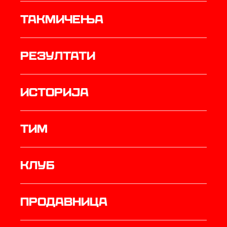
Такмичења
резултати
историја
ТИМ
Клуб
продавница