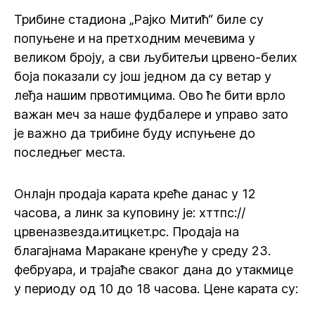
Трибине стадиона „Рајко Митић“ биле су
попуњене и на претходним мечевима у
великом броју, а сви љубитељи црвено-белих
боја показали су још једном да су ветар у
леђа нашим првотимцима. Ово ће бити врло
важан меч за наше фудбалере и управо зато
је важно да трибине буду испуњене до
последњег места.
Онлајн продаја карата креће данас у 12
часова, а линк за куповину је: хттпс://
црвеназвезда.итицкет.рс. Продаја на
благајнама Маракане кренуће у среду 23.
фебруара, и трајаће сваког дана до утакмице
у периоду од 10 до 18 часова. Цене карата су: