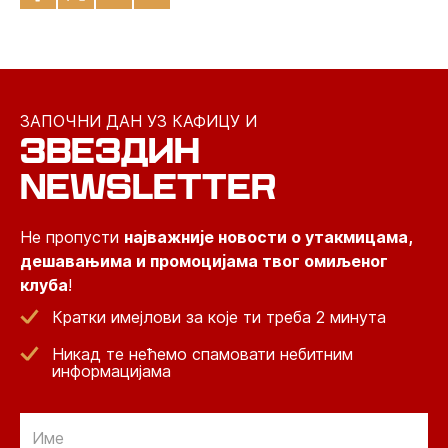
ЗАПОЧНИ ДАН УЗ КАФИЦУ И
ЗВЕЗДИН
NEWSLETTER
Не пропусти
најважније новости о утакмицама,
дешавањима и промоцијама твог омиљеног
клуба
!
Кратки имејлови за које ти треба 2 минута
Никад те нећемо спамовати небитним
информацијама
Email