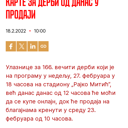
Карте за дерби од данас у
продаји
18.2.2022
10:00
Улазнице за 166. вечити дерби који је
на програму у недељу, 27. фебруара у
18 часова на стадиону „Рајко Митић“,
већ данас данас од 12 часова ће моћи
да се купе онлајн, док ће продаја на
благајнама кренути у среду 23.
фебруара од 10 часова.