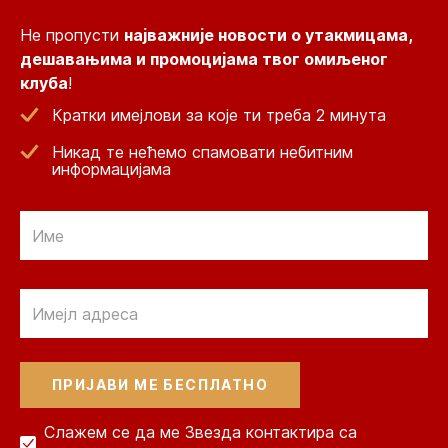
Не пропусти
најважније новости о утакмицама,
дешавањима и промоцијама твог омиљеног
клуба
!
Кратки имејлови за које ти треба 2 минута
Никад те нећемо спамовати небитним
информацијама
Email
Email
Слажем се да ме Звезда контактира са