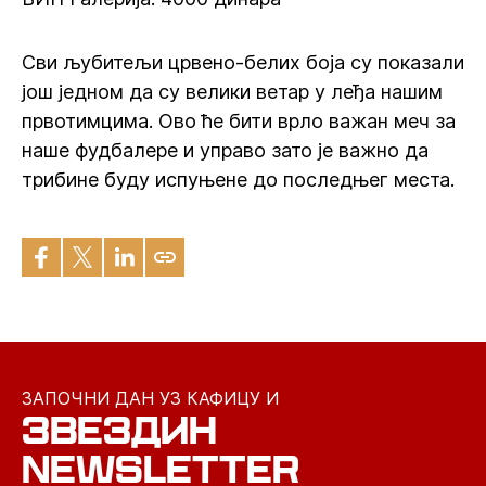
Сви љубитељи црвено-белих боја су показали
још једном да су велики ветар у леђа нашим
првотимцима. Ово ће бити врло важан меч за
наше фудбалере и управо зато је важно да
трибине буду испуњене до последњег места.
ЗАПОЧНИ ДАН УЗ КАФИЦУ И
ЗВЕЗДИН
NEWSLETTER