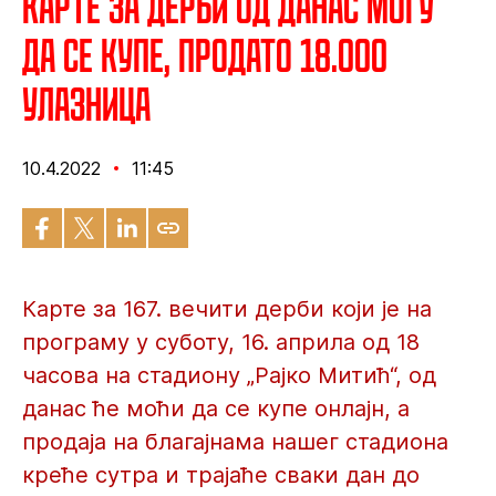
Карте за дерби од данас могу
да се купе, продато 18.000
улазница
10.4.2022
11:45
Карте за 167. вечити дерби који је на
програму у суботу, 16. априла од 18
часова на стадиону „Рајко Митић“, од
данас ће моћи да се купе онлајн, а
продаја на благајнама нашег стадиона
креће сутра и трајаће сваки дан до