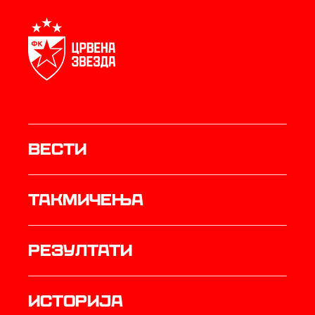
Вести
Такмичења
резултати
историја