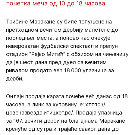
почетка меча од 10 до 18 часова.
Трибине Маракане су биле попуњене на
претходном вечитом дербију малетене до
последњег места, а поново нас очекује
невероватан фудбалски спектакл и препун
стадион ”Рајко Митић” с обзиром на чињеницу
да је шест дана пред дуел са вечитим
ривалом продато већ 18.000 улазница за
дерби.
Онлајн продаја карата почеће већ данас од 18
часова, а линк за куповину је: хттпс://
црвеназвезда.итицкет.рс/. Продаја улазница
за 167. вечити дерби на благајнама Маракане
кренуће од сутра и трајаће сваког дана до