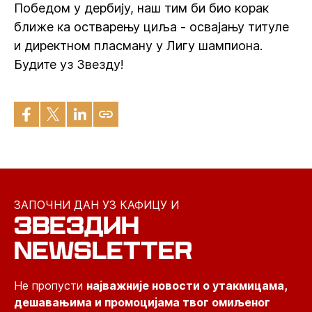
Победом у дербију, наш тим би био корак
ближе ка остварењу циља - освајању титуле
и директном пласману у Лигу шампиона.
Будите уз Звезду!
ЗАПОЧНИ ДАН УЗ КАФИЦУ И
ЗВЕЗДИН
NEWSLETTER
Не пропусти
најважније новости о утакмицама,
дешавањима и промоцијама твог омиљеног