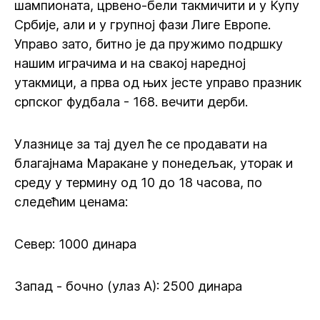
шампионата, црвено-бели такмичити и у Купу
Србије, али и у групној фази Лиге Европе.
Управо зато, битно је да пружимо подршку
нашим играчима и на свакој наредној
утакмици, а прва од њих јесте управо празник
српског фудбала - 168. вечити дерби.
Улазнице за тај дуел ће се продавати на
благајнама Маракане у понедељак, уторак и
среду у термину од 10 до 18 часова, по
следећим ценама:
Север: 1000 динара
Запад - бочно (улаз А): 2500 динара