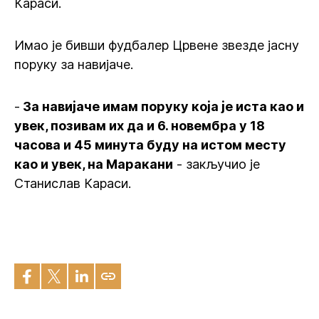
Караси.
Имао је бивши фудбалер Црвене звезде јасну
поруку за навијаче.
-
За навијаче имам поруку која је иста као и
увек, позивам их да и 6. новембра у 18
часова и 45 минута буду на истом месту
као и увек, на Маракани
- закључио је
Станислав Караси.