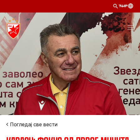
ЋИР
Погледај све вести