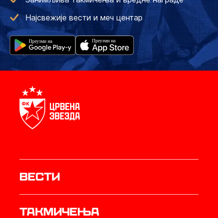
Најсвежије вести и меч центар
Вести
Такмичења