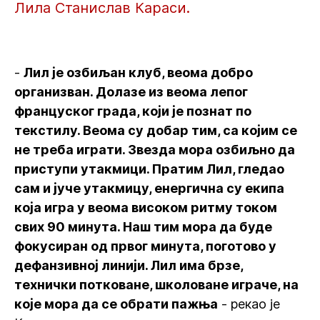
Лила Станислав Караси.
-
Лил је озбиљан клуб, веома добро
организван. Долазе из веома лепог
француског града, који је познат по
текстилу. Веома су добар тим, са којим се
не треба играти. Звезда мора озбиљно да
приступи утакмици. Пратим Лил, гледао
сам и јуче утакмицу, енергична су екипа
која игра у веома високом ритму током
свих 90 минута. Наш тим мора да буде
фокусиран од првог минута, поготово у
дефанзивној линији. Лил има брзе,
технички потковане, школоване играче, на
које мора да се обрати пажња
- рекао је