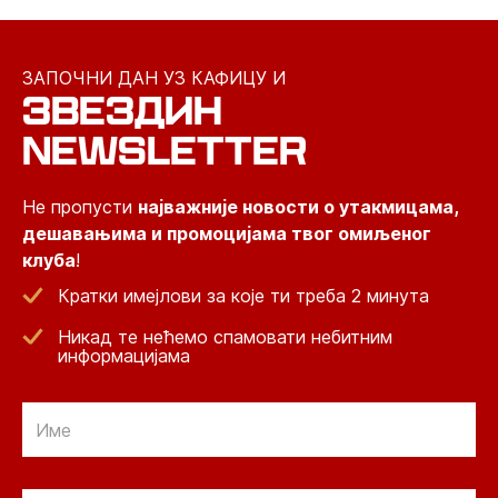
ЗАПОЧНИ ДАН УЗ КАФИЦУ И
ЗВЕЗДИН
NEWSLETTER
Не пропусти
најважније новости о утакмицама,
дешавањима и промоцијама твог омиљеног
клуба
!
Кратки имејлови за које ти треба 2 минута
Никад те нећемо спамовати небитним
информацијама
Email