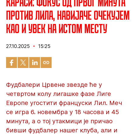
Караси: Фокус од првог минута
против Лила, навијаче очекујем
као и увек на истом месту
27.10.2025
15:25
Фудбалери Црвене звезде ће у
четвртом колу лигашке фазе Лиге
Европе угостити француски Лил. Меч
се игра 6. новембра у 18 часова и 45
минута, а о тој утакмици је причао
бивши фудбалер нашег клуба, али и