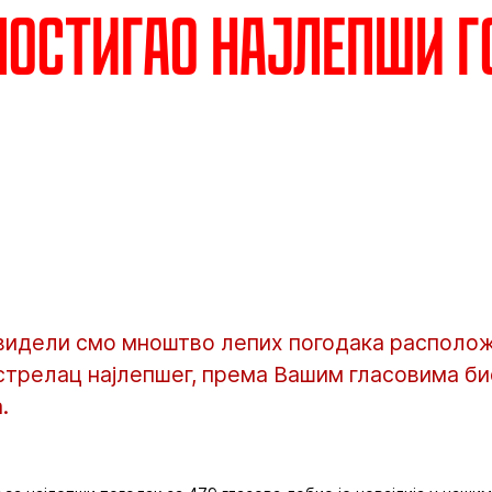
постигао најлепши г
 видели смо мноштво лепих погодака располо
стрелац најлепшег, према Вашим гласовима био 
.