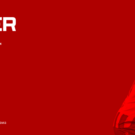
ER
и
ама