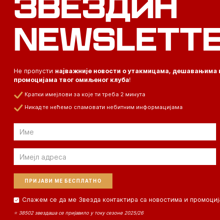
ЗВЕЗДИН
NEWSLETT
Не пропусти
најважније новости о утакмицама, дешавањима 
промоцијама твог омиљеног клуба
!
Кратки имејлови за које ти треба 2 минута
Никад те нећемо спамовати небитним информацијама
Email
Email
Слажем се да ме Звезда контактира са новостима и промоциј
⭐ 38502 звездаша се пријавило у току сезоне 2025/26