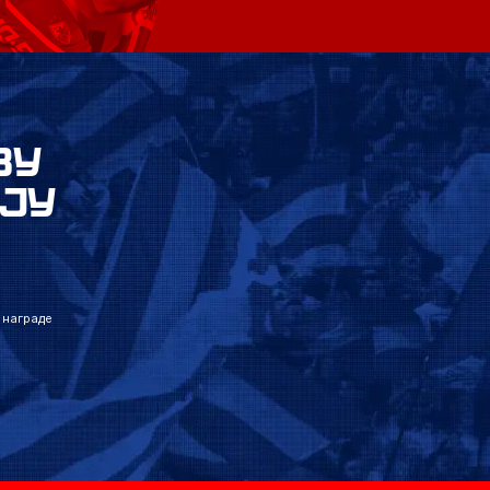
ВУ
ЈУ
 награде