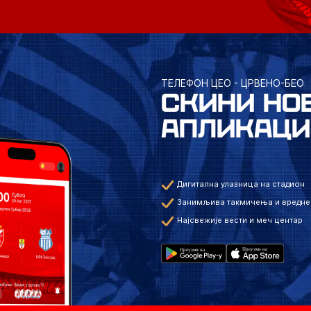
ТЕЛЕФОН ЦЕО - ЦРВЕНО-БЕО
СКИНИ НО
АПЛИКАЦИ
Дигитална улазница на стадион
Занимљива такмичења и вредне
Најсвежије вести и меч центар