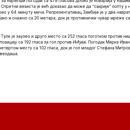
 за најлепши погодак са 479 гласова добио је новајлија у наш
. Спретни везиста је већ доказао да може да “сакрије” лопту у
рио у 64. минуту меча. Репрезентативац Замбије је у два навр
јако и снажно са 20 метара, док је противнички чувар мреже 
Туле је заузео и друго место са 252 гласа поготком против ниш
озицију са 192 гласа за гол против Инђије. Погодак Мирка Ива
 четвртом месту са 102 гласа, док је гол младог Стефана Митро
вездаша.