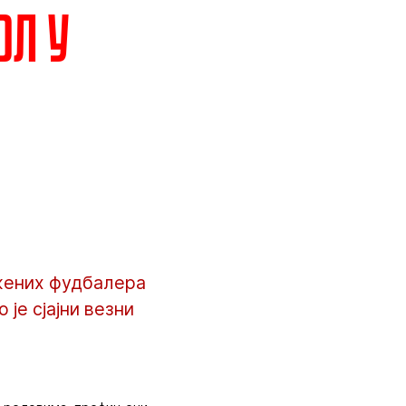
ол у
жених фудбалера
је сјајни везни