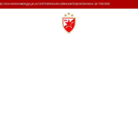
ЗЕЈ
ЧЛАНАРИНА
ФОНДАЦИЈА
ПАРТНЕРИ
КАРИЈЕРА
КАМПОВИ
КЛИНИКА ЗА ТРЕНЕРЕ
ТИ
ИСТОРИЈА
Т