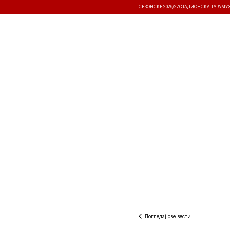
СЕЗОНСКЕ 2026/27
СТАДИОНСКА ТУРА
МУ
ВЕСТИ
ТАКМИЧЕЊА
РЕЗУЛТА
Погледај све вести