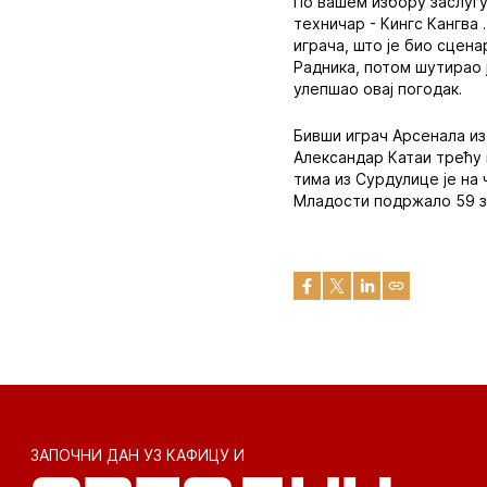
По вашем избору заслугу
техничар - Кингс Кангва 
играча, што је био сцена
Радника, потом шутирао 
улепшао овај погодак.
Бивши играч Арсенала из 
Александар Катаи трећу п
тима из Сурдулице је на
Младости подржало 59 з
ЗАПОЧНИ ДАН УЗ КАФИЦУ И