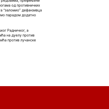
им редовима, префињени
 ногама од противничких
ата “заломио” дефанзивца
само парадом додатно
ког Радничког, а
нића на дуелу против
вића против лучанске