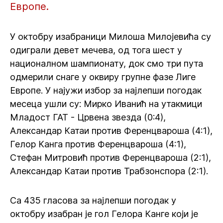
Европе.
У октобру изабраници Милоша Милојевића су
одиграли девет мечева, од тога шест у
националном шампионату, док смо три пута
одмерили снаге у оквиру групне фазе Лиге
Европе. У најужи избор за најлепши погодак
месеца ушли су: Мирко Иванић на утакмици
Младост ГАТ - Црвена звезда (0:4),
Александар Катаи против Ференцвароша (4:1),
Гелор Канга против Ференцвароша (4:1),
Стефан Митровић против Ференцвароша (2:1),
Александар Катаи против Трабзонспора (2:1).
Са 435 гласова за најлепши погодак у
октобру изабран је гол Гелора Канге који је