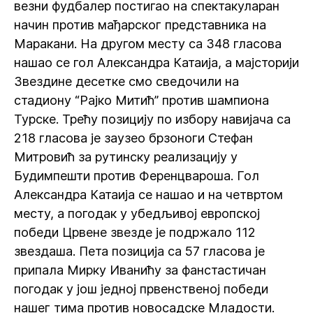
везни фудбалер постигао на спектакуларан
начин против мађарског представника на
Маракани. На другом месту са 348 гласова
нашао се гол Александра Катаија, а мајсторији
Звездине десетке смо сведочили на
стадиону “Рајко Митић” против шампиона
Турске. Трећу позицију по избору навијача са
218 гласова је заузео брзоноги Стефан
Митровић за рутинску реализацију у
Будимпешти против Ференцвароша. Гол
Александра Катаија се нашао и на четвртом
месту, а погодак у убедљивој европској
победи Црвене звезде је подржало 112
звездаша. Пета позиција са 57 гласова је
припала Мирку Иванићу за фанстастичан
погодак у још једној првенственој победи
нашег тима против новосадске Младости.