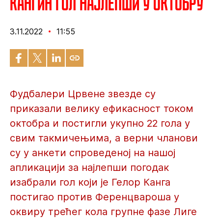
Кангин гол најлепши у октобру
3.11.2022
11:55
Фудбалери Црвене звезде су
приказали велику ефикасност током
октобра и постигли укупно 22 гола у
свим такмичењима, а верни чланови
су у анкети спроведеној на нашој
апликацији за најлепши погодак
изабрали гол који је Гелор Канга
постигао против Ференцвароша у
оквиру трећег кола групне фазе Лиге