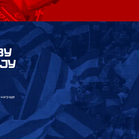
ВУ
ЈУ
 награде