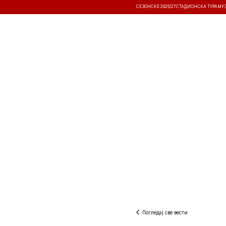
СЕЗОНСКЕ 2026/27
СТАДИОНСКА ТУРА
МУ
ВЕСТИ
ТАКМИЧЕЊА
РЕЗУЛТА
Погледај све вести