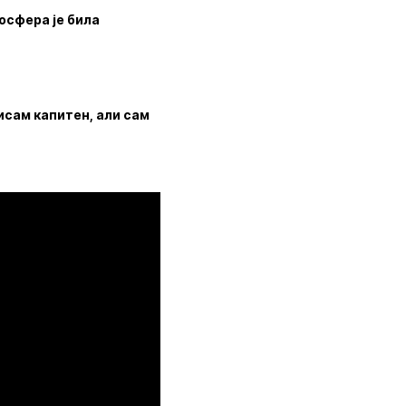
мосфера је била
Нисам капитен, али сам