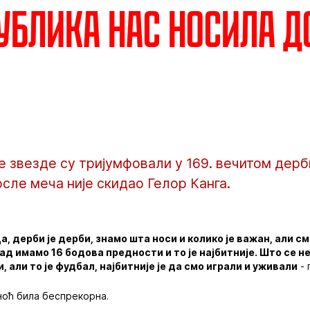
Публика нас носила д
звезде су тријумфовали у 169. вечитом дерби
осле меча није скидао Гелор Канга.
а, дерби је дерби, знамо шта носи и колико је важан, али с
Сад имамо 16 бодова предности и то је најбитније. Што се не
, али то је фудбал, најбитније је да смо играли и уживали
- 
иноћ била беспрекорна.