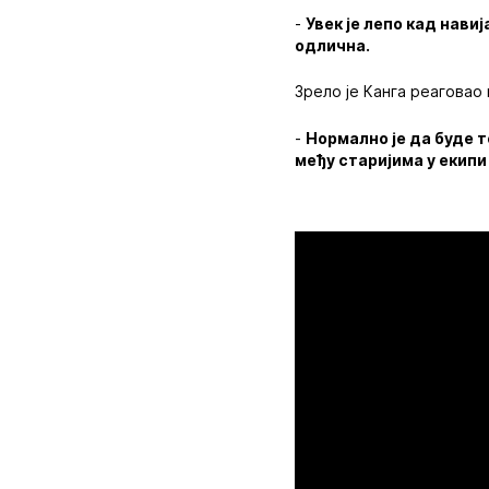
-
Увек је лепо кад нави
одлична.
Зрело је Канга реаговао 
-
Нормално је да буде те
међу старијима у екипи