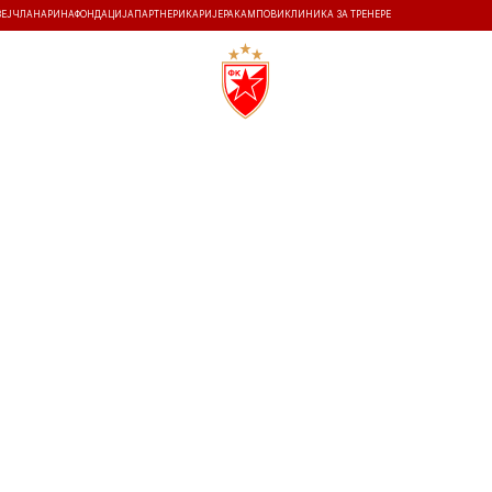
ЗЕЈ
ЧЛАНАРИНА
ФОНДАЦИЈА
ПАРТНЕРИ
КАРИЈЕРА
КАМПОВИ
КЛИНИКА ЗА ТРЕНЕРЕ
ТИ
ИСТОРИЈА
Т