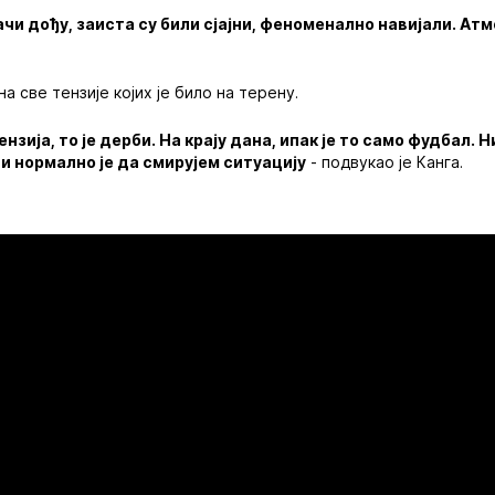
јачи дођу, заиста су били сјајни, феноменално навијали. Ат
на све тензије којих је било на терену.
нзија, то је дерби. На крају дана, ипак је то само фудбал. 
 и нормално је да смирујем ситуацију
- подвукао је Канга.