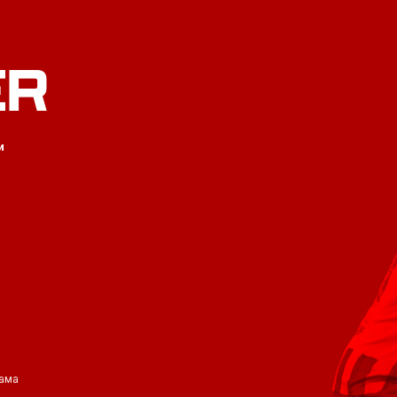
ER
и
ама