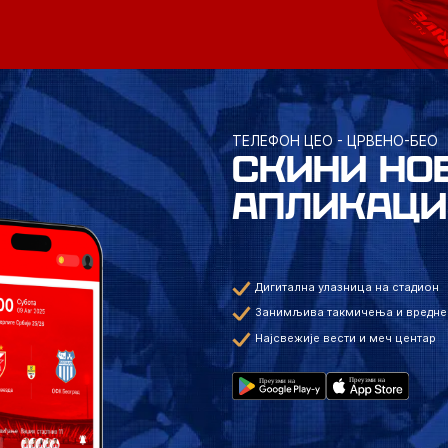
ТЕЛЕФОН ЦЕО - ЦРВЕНО-БЕО
СКИНИ НО
АПЛИКАЦИ
Дигитална улазница на стадион
Занимљива такмичења и вредне
Најсвежије вести и меч центар