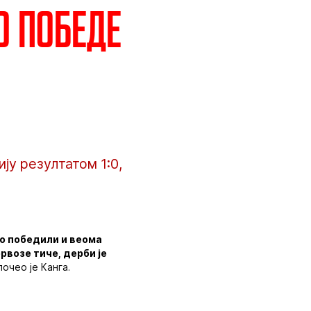
о победе
ју резултатом 1:0,
мо победили и веома
рвозе тиче, дерби је
почео је Канга.