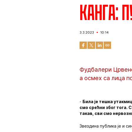
Канга: 
3.3.2023
10:14
Фудбалери Црвене 
а осмех са лица п
-
Била је тешка утакмиц
смо срећни због тога. 
такав, сви смо нервозни
Звездина публика је и с