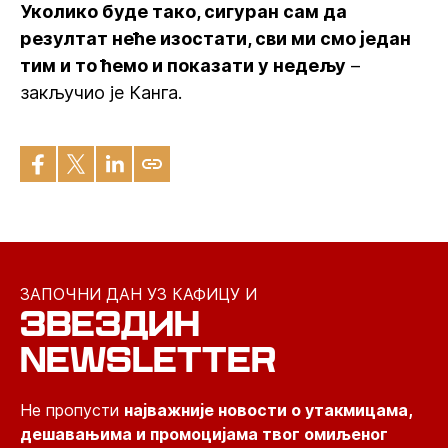
Уколико буде тако, сигуран сам да
резултат неће изостати, сви ми смо један
тим и то ћемо и показати у недељу
–
закључио је Канга.
ЗАПОЧНИ ДАН УЗ КАФИЦУ И
ЗВЕЗДИН
NEWSLETTER
Не пропусти
најважније новости о утакмицама,
дешавањима и промоцијама твог омиљеног