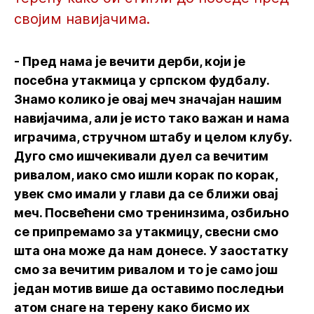
својим навијачима.
- Пред нама је вечити дерби, који је
посебна утакмица у српском фудбалу.
Знамо колико је овај меч значајан нашим
навијачима, али је исто тако важан и нама
играчима, стручном штабу и целом клубу.
Дуго смо ишчекивали дуел са вечитим
ривалом, иако смо ишли корак по корак,
увек смо имали у глави да се ближи овај
меч. Посвећени смо тренинзима, озбиљно
се припремамо за утакмицу, свесни смо
шта она може да нам донесе. У заостатку
смо за вечитим ривалом и то је само још
један мотив више да оставимо последњи
атом снаге на терену како бисмо их