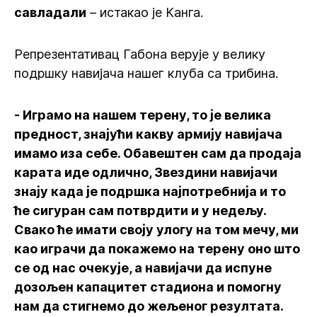
савладали
– истакао је Канга.
Репрезентативац Габона верује у велику
подршку навијача нашег клуба са трибина.
- Играмо на нашем терену, то је велика
предност, знајући какву армију навијача
имамо иза себе. Обавештен сам да продаја
карата иде одлично, Звездини навијачи
знају када је подршка најпотребнија и то
ће сигуран сам потврдити и у недељу.
Свако ће имати своју улогу на том мечу, ми
као играчи да покажемо на терену оно што
се од нас очекује, а навијачи да испуне
дозољен капацитет стадиона и помогну
нам да стигнемо до жељеног резултата.