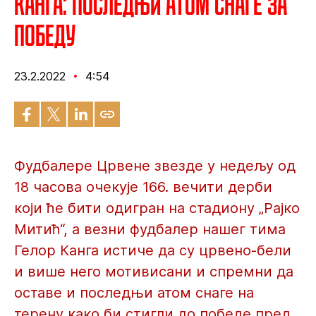
Канга: Последњи атом снаге за
победу
23.2.2022
4:54
Фудбалере Црвене звезде у недељу од
18 часова очекује 166. вечити дерби
који ће бити одигран на стадиону „Рајко
Митић“, а везни фудбалер нашег тима
Гелор Канга истиче да су црвено-бели
и више него мотивисани и спремни да
оставе и последњи атом снаге на
терену како би стигли до победе пред