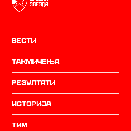
Вести
Такмичења
резултати
историја
ТИМ