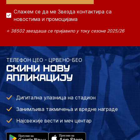
Слажем се да ме Звезда контактира са
новостима и промоцијама
⭐ 38502 звездаша се пријавило у току сезоне 2025/26
ТЕЛЕФОН ЦЕО - ЦРВЕНО-БЕО
СКИНИ НОВУ
АПЛИКАЦИЈУ
Дигитална улазница на стадион
Занимљива такмичења и вредне награде
Најсвежије вести и меч центар