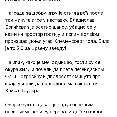
Награда за добру игру је стигла већ после
три минута игре у наставку. Владислав
Богићевић је осетио шансу, убацио се у
казнени простор гостију и лепим волејом
пронашао доњи угао Клеменсовог гола. Било
је то 2:0 за Црвену звезду!
Па ипак, како је меч одмицао, гости су се
окуражили и почели да прете легендарном
Ољи Петровићу и двадесетак минута пре
краја успели да преполове мањак голом
Криса Лоулера.
Овај резултат давао је наду енглеским
навијачима, који су веровали да ће њихове