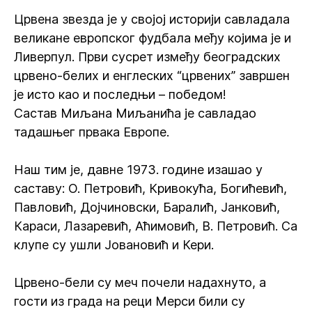
Црвена звезда је у својој историји савладала
великане европског фудбала међу којима је и
Ливерпул. Први сусрет између београдских
црвено-белих и енглеских “црвених” завршен
је исто као и последњи – победом!
Састав Миљана Миљанића је савладао
тадашњег првака Европе.
Наш тим је, давне 1973. године изашао у
саставу: О. Петровић, Кривокућа, Богићевић,
Павловић, Дојчиновски, Баралић, Јанковић,
Караси, Лазаревић, Аћимовић, В. Петровић. Са
клупе су ушли Јовановић и Кери.
Црвено-бели су меч почели надахнуто, а
гости из града на реци Мерси били су