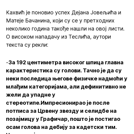
Кахвић је поновио успех Дејана Јовељића и
Матеје Бачанина, који су се у претходних
неколико година такође нашли на овој листи.
О високом нападачу из Теслића, аутори
текста су рекли:
-
За 192 центиметра високог шпица главна
карактеристика су голови. Тачно је да су
неки последица његове физичке надмоћи у
млађим категоријама, али дефинитивно не
жели да упадне у
стереотипе.Импресионирао је после
потписа за Црвену звезду и селидбе на
позајмицу у Графичар, пошто је постигао
осам голова на дебију за кадетски тим.