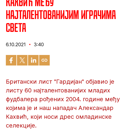
Кахвић међу
најталентованијим играчима
света
6.10.2021
3:40
Британски лист "Гардијан" објавио је
листу 60 најталентованијих младих
фудбалера рођених 2004. године међу
којима је и наш нападач Александар
Кахвић, који носи дрес омладинске
селекције.