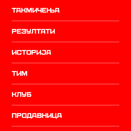
Такмичења
резултати
историја
ТИМ
Клуб
продавница