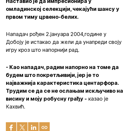
Наставио је да импресионира у
омладинској селекцији, чекајући шансу у
првом тиму црвено-белих.
Нападач рођен 2.јануара 2004,године у
Добоју је истакао да жели да унапреди своју
игру кроз што напорнији рад.
- Као нападач, радим напорно на томе да
будем што покретљивији, јер је то
најважнија карактеристика центарфора.
Трудим се да се не ослањам искључиво на
висину и моју робусну грађу -
казао је
Кахвић.