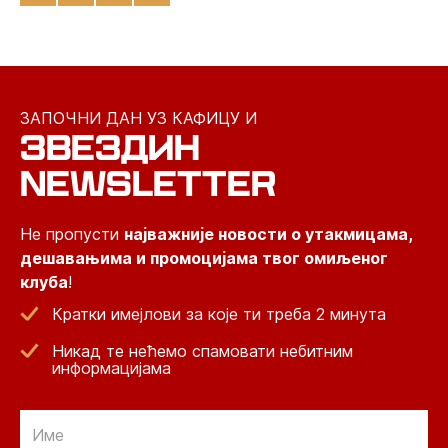
ЗАПОЧНИ ДАН УЗ КАФИЦУ И
ЗВЕЗДИН
NEWSLETTER
Не пропусти
најважније новости о утакмицама,
дешавањима и промоцијама твог омиљеног
клуба
!
Кратки имејлови за које ти треба 2 минута
Никад те нећемо спамовати небитним
информацијама
Email