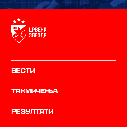
Вести
Такмичења
резултати