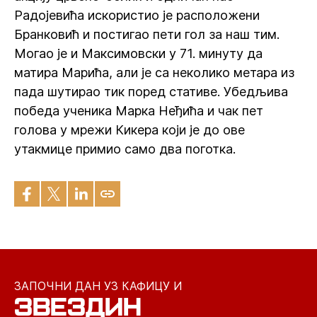
Радојевића искористио је расположени
Бранковић и постигао пети гол за наш тим.
Могао је и Максимовски у 71. минуту да
матира Марића, али је са неколико метара из
пада шутирао тик поред стативе. Убедљива
победа ученика Марка Неђића и чак пет
голова у мрежи Кикера који је до ове
утакмице примио само два поготка.
ЗАПОЧНИ ДАН УЗ КАФИЦУ И
ЗВЕЗДИН