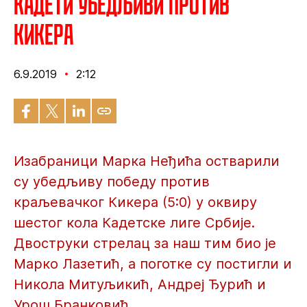
Кадети убедљиви против
Кикера
6.9.2019
2:12
Изабраници Марка Неђића остварили
су убедљиву победу против
краљевачког Кикера (5:0) у оквиру
шестог кола Кадетске лиге Србије.
Двоструки стрелац за наш тим био је
Марко Лазетић, а поготке су постигли и
Никола Митуљикић, Андреј Ђурић и
Урош Бранковић.