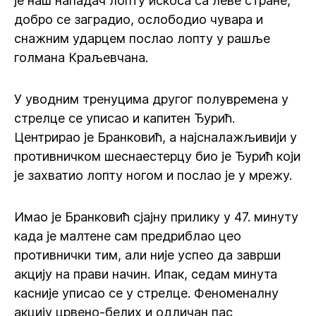
је наш нападач лопту искоса са леве стране,
добро се заградио, ослободио чувара и
снажним ударцем послао лопту у рашље
голмана Краљевчана.
У уводним тренуцима другог полувремена у
стрелце се уписао и капитен Ђурић.
Центрирао је Бранковић, а најсналажљивији у
противничком шеснаестерцу био је Ђурић који
је захватио лопту ногом и послао је у мрежу.
Имао је Бранковић сјајну прилику у 47. минуту
када је малтене сам предриблао цео
противнички тим, али није успео да заврши
акцију на прави начин. Ипак, седам минута
касније уписао се у стрелце. Феноменалну
акцију црвено-белих и одличан пас