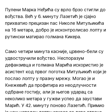
Пулени Марка Неђића су врло брзо стигли до
вођства. Већ у 6. минуту Лазетић је сјајно
прихватио прецизан пас Николе Митуљикића
на 16 метара, добро је исконтролисао лопту и
рутински матирао голмана Кикера.
Само четири минута касније, црвено-бели су
удвостручили вођство. Неспоразум
дефанзивца и голмана Марића искористио је
асистент код првог поготка Митуљикић који је
послао лопту у празну мрежу. Могао је и
Кнежевић да профитира из неодлучности
одбране гостију, али је његов ударац са
неколико метара у гужви успео да заустави
Марић. У 42. минуту поново Лазетић. Примио