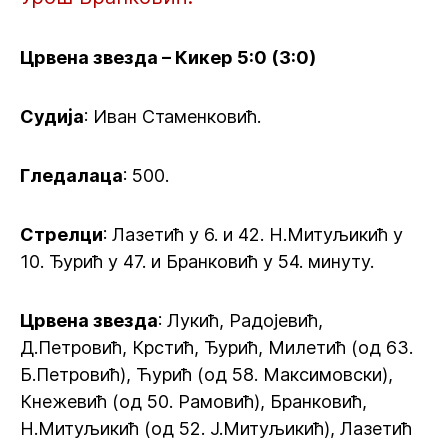
Црвена звезда – Кикер 5:0 (3:0)
Судија
: Иван Стаменковић.
Гледалаца
: 500.
Стрелци
: Лазетић у 6. и 42. Н.Митуљикић у
10. Ђурић у 47. и Бранковић у 54. минуту.
Црвена звезда
: Лукић, Радојевић,
Д.Петровић, Крстић, Ђурић, Милетић (од 63.
Б.Петровић), Ћурић (од 58. Максимовски),
Кнежевић (од 50. Рамовић), Бранковић,
Н.Митуљикић (од 52. Ј.Митуљикић), Лазетић