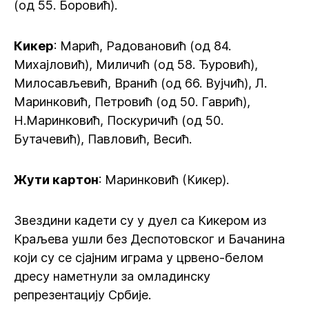
(од 55. Боровић).
Кикер
: Марић, Радовановић (од 84.
Михајловић), Миличић (од 58. Ђуровић),
Милосављевић, Вранић (од 66. Вујчић), Л.
Маринковић, Петровић (од 50. Гаврић),
Н.Маринковић, Поскуричић (од 50.
Бутачевић), Павловић, Весић.
Жути картон
: Маринковић (Кикер).
Звездини кадети су у дуел са Кикером из
Краљева ушли без Деспотовског и Бачанина
који су се сјајним играма у црвено-белом
дресу наметнули за омладинску
репрезентацију Србије.