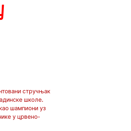
у
ентовани стручњак
адинске школе.
 као шампиони уз
нике у црвено-