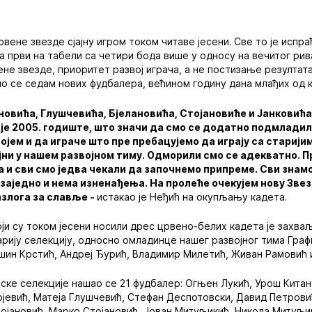
вене звезде сјајну игром током читаве јесени. Све то је испра
 први на табели са четири бода више у односу на вечитог ривал
не звезде, приоритет развој играча, а не постизање резултата
 се седам нових фудбалера, већином годину дана млађих од к
новића, Глушчевића, Бјелановића, Стојановиће и Јанковића
 је 2005. годиште, што значи да смо се додатно подмладили
ојем и да играче што пре пребацујемо да играју са старијим
јни у нашем развојном тиму. Одморили смо се адекватно. П
 и сви смо једва чекали да започнемо припреме. Сви знамо
заједно и нема изненађења. На пролеће очекујем нову Звезд
азлога за славље -
истакао је Неђић на окупљању кадета.
и су током јесени носили дрес црвено-белих кадета је захваљ
рију селекцију, односно омладинце нашег развојног тима Граф
шин Крстић, Андреј Ђурић, Владимир Милетић, Живан Рамовић 
ске селекције нашао се 21 фудбалер: Огњен Лукић, Урош Кита
јевић, Матеја Глушчевић, Стефан Деспотовски, Давид Петровић
ојановић, Марко Стојановић, Јован Митуљикић, Никола Митуљи