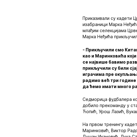
Приказивали су кадети Цр
изабраници Марка Неђића
млађим селекцијама Црве
Марка Неђића прикључило
- Прикључили смо Кита
као и Маринковића који
се највише бавимо разв
прикључили су били сја
играчима пре окупљања
радимо већ три године 
да ћемо имати много р
Седморица фудбалера кој
добило прекоманду у ста
Ћопић, Урош Лазић, Вука
На првом тренингу кадет
Маринковић, Виктор Радо
Душан Икановић, Лука Ст