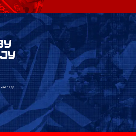
ВУ
ЈУ
 награде