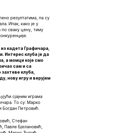
ћено резултатима, па су
а. Ипак, како је у
 по сваку цену, тиму
онкуренције.
 из кадета Графичара,
. Интерес клуба је да
а, а момци које смо
ричао сам и са
 захтеве клуба,
у, нову игру и верујем
ујући сјајним играма
ичара. То су: Марко
и Богдан Петровић.
новић, Стефан
, Павле Бјелановић,
кић, Марко Ћурић,