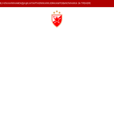
ЗЕЈ
ЧЛАНАРИНА
ФОНДАЦИЈА
ПАРТНЕРИ
КАРИЈЕРА
КАМПОВИ
КЛИНИКА ЗА ТРЕНЕРЕ
ТИ
ИСТОРИЈА
Т