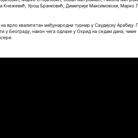
ла Кнежевић, Урош Бранковић, Димитрије Максимовски, Марко 
у на врло квалитетан међународни турнир у Саудијску Арабију. 
ти у Београду, након чега одлазе у Охрид на седам дана, чиме
исере.