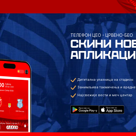
ТЕЛЕФОН ЦЕО - ЦРВЕНО-БЕО
СКИНИ НО
АПЛИКАЦИ
Дигитална улазница на стадион
Занимљива такмичења и вредне
Најсвежије вести и меч центар