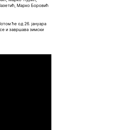
Лазетић, Марко Боровић
Потом ће од 26. јануара
 се и завршава зимски