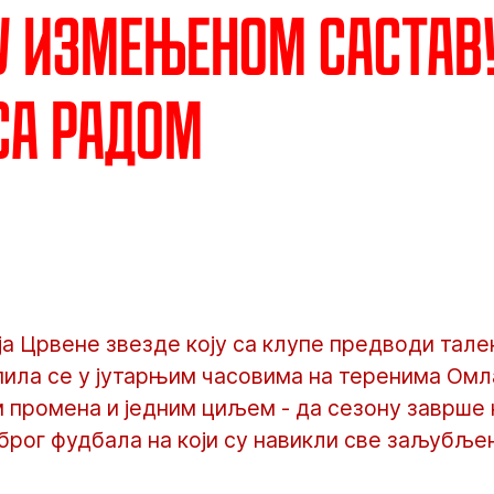
у измењеном састав
са радом
ја Црвене звезде коју са клупе предводи тал
пила се у јутарњим часовима на теренима Омл
 промена и једним циљем - да сезону заврше
брог фудбала на који су навикли све заљубље