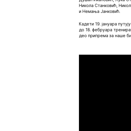
Никола Станковић, Нико
и Немања Јанковић.
Кадети 19. јануара путуј
до 18. фебруара тренира
део припрема за наше б