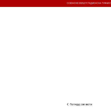
СЕЗОНСКЕ 2026/27
СТАДИОНСКА ТУРА
МУ
ВЕСТИ
ТАКМИЧЕЊА
РЕЗУЛТА
Погледај све вести