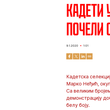
Кадети 
почели 
9.1.2020
1:01
Кадетска селекци
Марко Неђић, оку
Са великим бројем
демонстрацију до
белу боју.