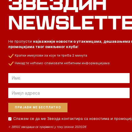
ЗВЕЗДИН
NEWSLETT
Не пропусти
најважније новости о утакмицама, дешавањима 
промоцијама твог омиљеног клуба
!
Кратки имејлови за које ти треба 2 минута
Никад те нећемо спамовати небитним информацијама
Email
Email
Слажем се да ме Звезда контактира са новостима и промоциј
⭐ 38502 звездаша се пријавило у току сезоне 2025/26