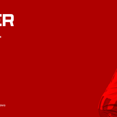
ER
и
ама