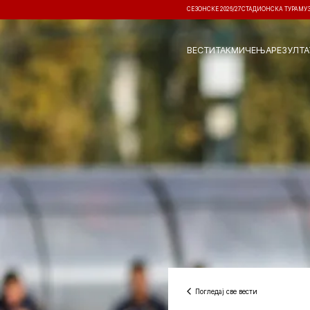
СЕЗОНСКЕ 2026/27
СТАДИОНСКА ТУРА
МУ
ВЕСТИ
ТАКМИЧЕЊА
РЕЗУЛТА
Погледај све вести