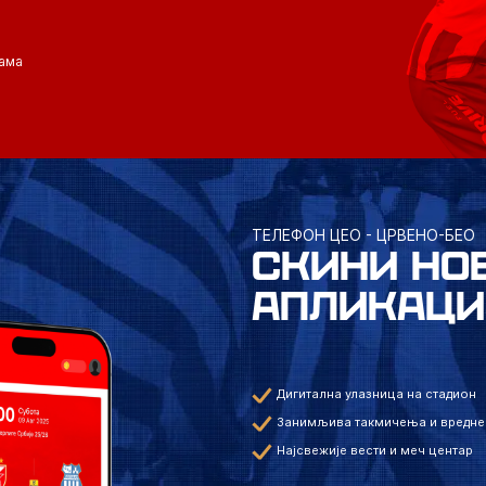
ама
ТЕЛЕФОН ЦЕО - ЦРВЕНО-БЕО
СКИНИ НО
АПЛИКАЦИ
Дигитална улазница на стадион
Занимљива такмичења и вредне
Најсвежије вести и меч центар