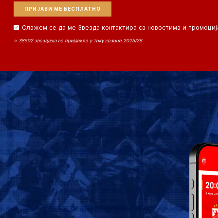
Слажем се да ме Звезда контактира са новостима и промоциј
⭐ 38502 звездаша се пријавило у току сезоне 2025/26