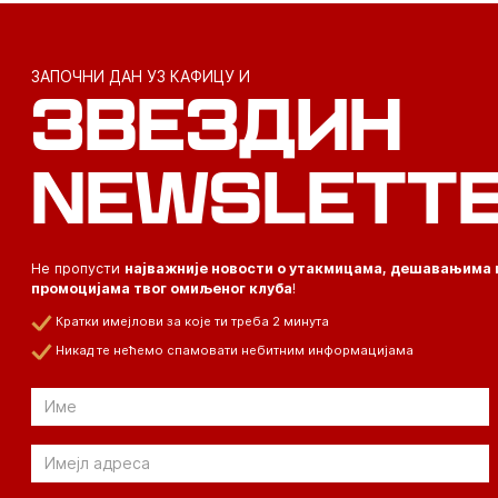
ЗАПОЧНИ ДАН УЗ КАФИЦУ И
ЗВЕЗДИН
NEWSLETT
Не пропусти
најважније новости о утакмицама, дешавањима 
промоцијама твог омиљеног клуба
!
Кратки имејлови за које ти треба 2 минута
Никад те нећемо спамовати небитним информацијама
Email
Email