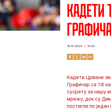
Кадети 
Графич
16.10.2024
15:50
Кадети Црвене зве
Графичар са 1:6 н
сусрету за нашу е
мрежу, док су Ди
постигли по један 