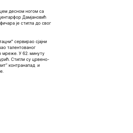
рцем десном ногом са
е центарфор Дамјановић
ичара је стигла до свог
тацни" сервирао сјајни
ашао талентованог
о мреже. У 62. минуту
урић. Стигли су црвено-
евит” контранапад и
е.