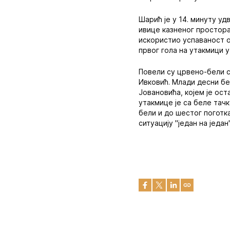
Шарић је у 14. минуту 
ивице казненог простора.
искористио успаваност о
првог гола на утакмици у
Повели су црвено-бели са
Ивковић. Млади десни бе
Јовановића, којем је ост
утакмице је са беле тач
бели и до шестог поготк
ситуацију "један на јед