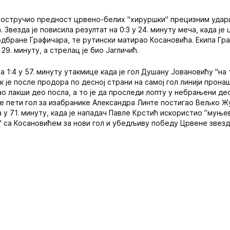
удвостручио предност црвено-белих "хируршки" прецизним уда
 Звезда је повисила резултат на 0:3 у 24. минуту меча, када ј
дбране Графичара, те рутински матирао Косановића. Екипа Граф
 29. минуту, а стрелац је био Јагличић.
 1:4 у 57. минуту утакмице када је гол Душану Јовановићу "на 
к је после продора по десној страни на самој гол линији прон
ао лакши део посла, а то је да проследи лопту у небрањени де
ке пети гол за изабранике Александра Линте постигао Вељко Ж
а у 71. минуту, када је нападач Павле Крстић искористио ”муњ
ан" са Косановићем за нови гол и убедљиву победу Црвене звезд