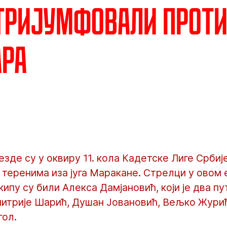
тријумфовали прот
ара
зде су у оквиру 11. кола Кадетске Лиге Србиј
а теренима иза југа Маракане. Стрелци у овом
кипу су били Алекса Дамјановић, који је два п
митрије Шарић, Душан Јовановић, Вељко Жури
гол.