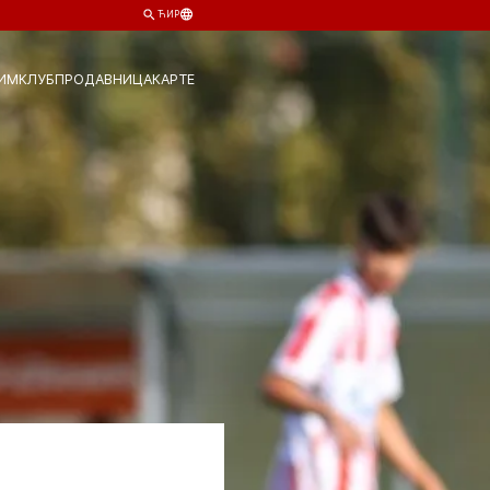
ЋИР
ИМ
КЛУБ
ПРОДАВНИЦА
КАРТЕ