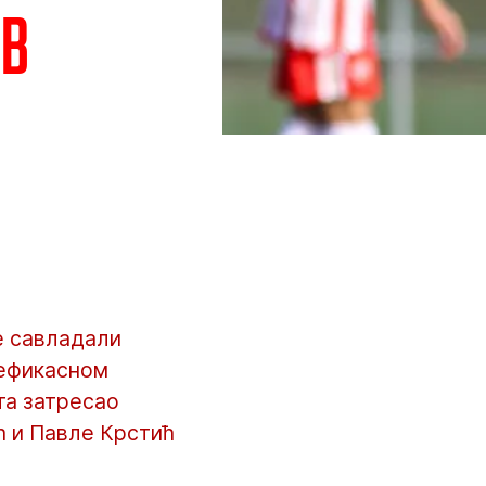
ив
е савладали
 ефикасном
ута затресао
ћ и Павле Крстић