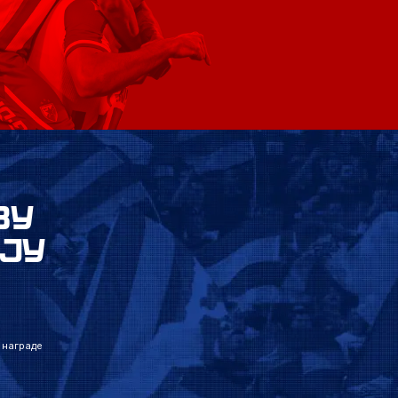
ВУ
ЈУ
 награде