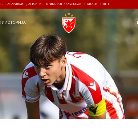
ЗЕЈ
ЧЛАНАРИНА
ФОНДАЦИЈА
ПАРТНЕРИ
КАРИЈЕРА
КАМПОВИ
КЛИНИКА ЗА ТРЕНЕРЕ
ТИ
ИСТОРИЈА
Т