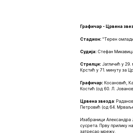
Графичар - Црвена звезд
Стадион:
"Терен омлади
Судија:
Стефан Микавиц
Стрелци:
Јагличић у 29. 
Крстић у 71. минуту за Ц
Графичар:
Косановић, Ка
Костић (од 60. Л. Јованов
Црвена звезда
: Радано
Петровић (од 64. Мрваљев
Изабраници Александра Л
сусрета. Прву прилику на
затресао мрежу.