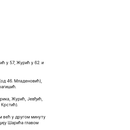
ић у 57, Журић у 62. и
(од 46. Младеновић),
рагишић.
трика, Журић, Јевђић,
 Крстић).
м већ у другом минуту
нцију Шарића главом