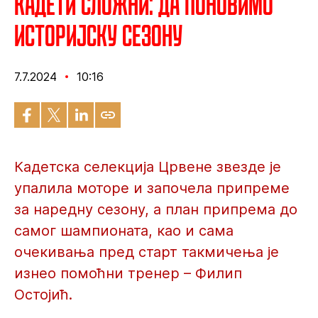
Кадети сложни: Да поновимо
историјску сезону
7.7.2024
10:16
Кадетска селекција Црвене звезде је
упалила моторе и започела припреме
за наредну сезону, а план припрема до
самог шампионата, као и сама
очекивања пред старт такмичења је
изнео помоћни тренер – Филип
Остојић.