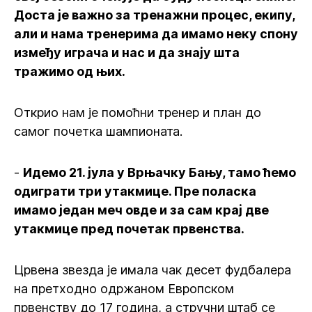
Доста је важно за тренажни процес, екипу,
али и нама тренерима да имамо неку спону
између играча и нас и да знају шта
тражимо од њих.
Открио нам је помоћни тренер и план до
самог почетка шампионата.
-
Идемо 21. јула у Врњачку Бању, тамо ћемо
одиграти три утакмице. Пре поласка
имамо један меч овде и за сам крај две
утакмице пред почетак првенства.
Црвена звезда је имала чак десет фудбалера
на претходно одржаном Европском
првенству до 17 година, а стручни штаб се