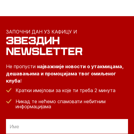
ЗАПОЧНИ ДАН УЗ КАФИЦУ И
ЗВЕЗДИН
NEWSLETTER
Не пропусти
најважније новости о утакмицама,
дешавањима и промоцијама твог омиљеног
клуба
!
Кратки имејлови за које ти треба 2 минута
Никад те нећемо спамовати небитним
информацијама
Email