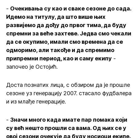
-
Очекивања су као и сваке сезоне до сада.
Идемо на титулу, да што више њих
развијемо да дођу до првог тима, да буду
спремни за веће захтеве. Једва смо чекали
да се окупимо, имали смо времена да се
одморимо, али такође и да спремимо
припремни период, као и саму екипу
-
започео је Остојић.
Доста познатих лица, с обзиром да је прошле
сезоне уз генерацију 2007. стасало фудбалера
и из млађе генерације.
-
Значи много када имате пар помака који
су већ нешто прошли са вама. Од њих се у
овој сезони очекује да буду носиоци екипе.