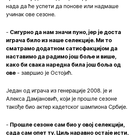
нада да ће успети да понове или надмаше
учинак ове сезоне.
-
Сигурно да нам значи пуно, јер је доста
играча било из наше селекције. Ми то
сматрамо додатном сатисфакцијом да
наставимо да радимо још боље и више,
како би свака наредна била још боља од
ове
- завршио је Остојић.
Један од играча из генерације 2008. је и
Алекса Дамјановић, који је прошле сезоне
такође био актер кадетског шампиона Србије.
-
Прошле сезоне сам био у овој селекцији,
сада сам опет ту. Циљ наравно остаје исти,