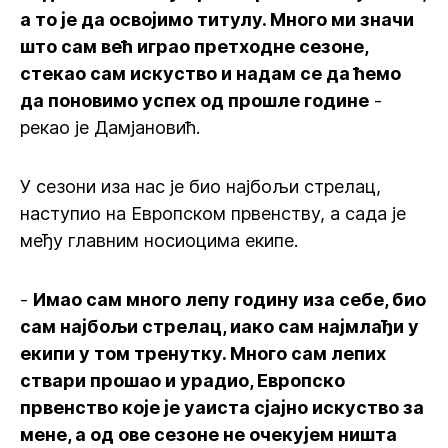
а то је да освојимо титулу. Много ми значи
што сам већ играо претходне сезоне,
стекао сам искуство и надам се да ћемо
да поновимо успех од прошле године
-
рекао је Дамјановић.
У сезони иза нас је био најбољи стрелац,
наступио на Европском првенству, а сада је
међу главним носиоцима екипе.
-
Имао сам много лепу годину иза себе, био
сам најбољи стрелац, иако сам најмлађи у
екипи у том тренутку. Много сам лепих
ствари прошао и урадио, Европско
првенство које је уаиста сјајно искуство за
мене, а од ове сезоне не очекујем ништа