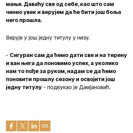
мање. Даваћу све од себе, као што сам
чинио увек и верујем да ће бити још боља
него прошла.
Верује у још једну титулу у низу.
-
Сигуран сам да ћемо дати све и на терену
и ван њега да поновимо успех, а уколико
нам то пође за руком, надам се да ћемо
поновити прошлу сезону и освојити још
једну титулу
- подвукао је Дамјановић.