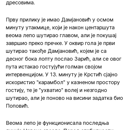
дресовима.
Прву прилику је имао Дамјановић у осмом
минуту утакмице, који је након центаршута
веома лепо шутирао главом, али је покушај
завршио преко пречке. У оквир гола је први
шутирао такође Дамјановић, којем је са
десног бока лопту послао Зарић, али се овог
пута истакао гостујући голман својом
интервенцијом. У 13. минуту је Крстић сјајно
искористио "карамбол" у казненом простору
гостију, те је "ухватио" волеј и незгодно
шутирао, али је поново на висини задатка био
Поповић.
Веома лепо је функционисала последња