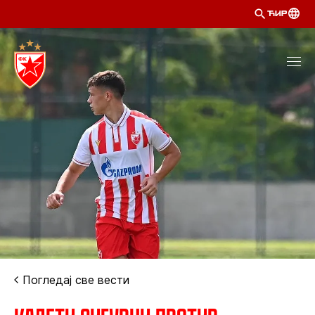
ЋИР
Погледај све вести