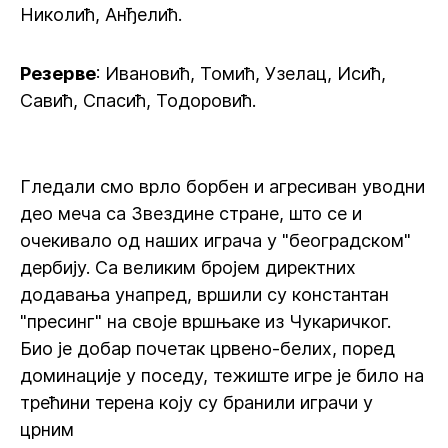
Николић, Анђелић.
Резерве
: Ивановић, Томић, Узелац, Исић,
Савић, Спасић, Тодоровић.
Гледали смо врло борбен и агресиван уводни
део меча са Звездине стране, што се и
очекивало од наших играча у "београдском"
дербију. Са великим бројем директних
додавања унапред, вршили су константан
"пресинг" на своје вршњаке из Чукаричког.
Био је добар почетак црвено-белих, поред
доминације у поседу, тежиште игре је било на
трећини терена коју су бранили играчи у
црним