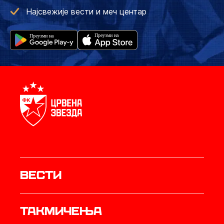
Најсвежије вести и меч центар
Вести
Такмичења