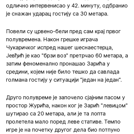
одлично интервенисао у 42. минуту, одбранио
је снажан ударац гостију са 30 метара.
Повели су црвено-бели пред сам крај првог
полувремена. Након грешке играча
Чукаричког испред нашег шеснаестерца,
Јевђић је као "брзи воз" претрчао 60 метара, а
затим феноменално пронашао Зарића у
средини, којем није било тешко да савлада
голмана гостију у ситуацији "један на један".
Друго полувреме је започело сјајним пасом у
простор Журића, након ког је Зарић "левицом"
шутирао са 20 метара, али је та лопта
пролетела мало поред леве стативе. Темпо
игре је на почетку другог дела био потпуно