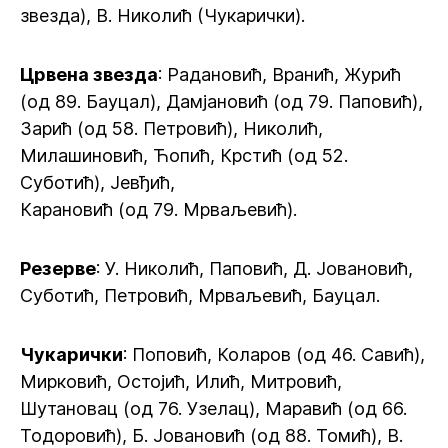
звезда), В. Николић (Чукарички).
Црвена звезда
: Радановић, Вранић, Журић
(од 89. Бауцал), Дамјановић (од 79. Паповић),
Зарић (од 58. Петровић), Николић,
Милашиновић, Ћопић, Крстић (од 52.
Суботић), Јевђић,
Карановић (од 79. Мрваљевић).
Резерве
: У. Николић, Паповић, Д. Јовановић,
Суботић, Петровић, Мрваљевић, Бауцал.
Чукарички
: Поповић, Коларов (од 46. Савић),
Мирковић, Остојић, Илић, Митровић,
Шутановац (од 76. Узелац), Маравић (од 66.
Тодоровић), Б. Јовановић (од 88. Томић), В.