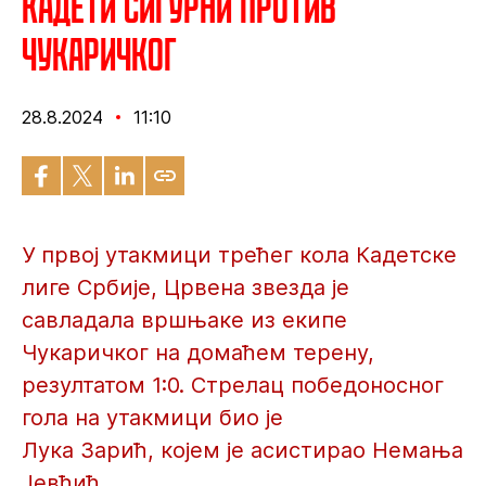
Кадети сигурни против
Чукаричког
28.8.2024
11:10
У првој утакмици трећег кола Кадетске
лиге Србије, Црвена звезда је
савладала вршњаке из екипе
Чукаричког на домаћем терену,
резултатом 1:0. Стрелац победоносног
гола на утакмици био је
Лука Зарић, којем је асистирао Немања
Јевђић.