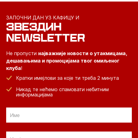
ЗАПОЧНИ ДАН УЗ КАФИЦУ И
ЗВЕЗДИН
NEWSLETTER
Не пропусти
најважније новости о утакмицама,
дешавањима и промоцијама твог омиљеног
клуба
!
Кратки имејлови за које ти треба 2 минута
Никад те нећемо спамовати небитним
информацијама
Email
Email