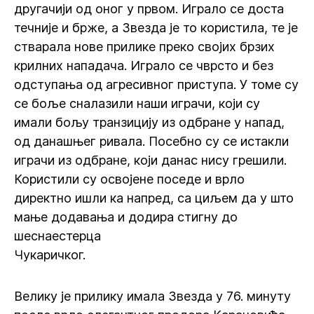
другачији од оног у првом. Играло се доста
течније и брже, а Звезда је то користила, те је
стварала нове прилике преко својих брзих
крилних нападача. Играло се чврсто и без
одступања од агресивног приступа. У томе су
се боље сналазили наши играчи, који су
имали бољу транзицију из одбране у напад,
од данашњег ривала. Посебно су се истакли
играчи из одбране, који данас нису грешили.
Користили су освојене поседе и врло
директно ишли ка напред, са циљем да у што
мање додавања и додира стигну до
шеснаестерца
Чукаричког.
Велику је прилику имала Звезда у 76. минуту