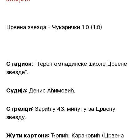
Црвена звезда - Чукарички 1:0 (1:0)
Стадион
: "Терен омладинске школе Црвене
звезде".
Судија
: Денис Аћимовић.
Стрелци
: Зарић у 43. минуту за Црвену
звезду.
Жути картони
: Ћопић, Карановић (Црвена