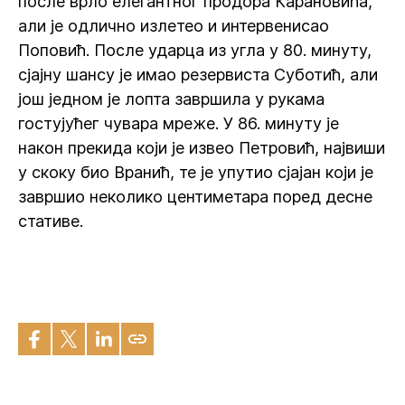
после врло елегантног продора Карановића,
али је одлично излетео и интервенисао
Поповић. После ударца из угла у 80. минуту,
сјајну шансу је имао резервиста Суботић, али
још једном је лопта завршила у рукама
гостујућег чувара мреже. У 86. минуту је
након прекида који је извео Петровић, највиши
у скоку био Вранић, те је упутио сјајан који је
завршио неколико центиметара поред десне
стативе.