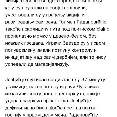
линија Црвене звезде. Поред стабилности
коју су пружали на својој половини,
учествовали су у грађењу акција и
разигравању саиграча. Голман Радановић је
такође неколицину пута под притиском сјајно
проналазио момке у црвено-белом, без
икаквих грешака. Играчи Звезде су у првом
полувремену имали потпуну контролу и
иницијативу над овим дербијем, али то нису
успевали да материјализују.
Јевђић је шутирао са дистанце у 37. минуту
утакмице, након што су играчи Чукаричког
избацили лопту после центаршута, али је
ударац завршио преко гола. Јевђић је
дефинитивно био највећа претња по гол
гостију у првом делу меча. Радановић је