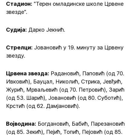
Стадион:
"Терен омладинске школе Црвене
звезде".
Судија:
Дарко Јекнић.
Стрелци:
Јовановић у 19. минуту за Црвену
звезду.
Црвена звезда:
Радановић, Паповић (од 70.
Ивковић), Бауцал, Николић, Стрика, Јевђић,
Журић, Мрваљевић (од 70. Петровић), Зарић
(од 53. Шарић), Јовановић (од 80. Суботић),
Крстић (од 62. Дамјановић).
Војводина:
Богдановић, Бабић, Парезановић
(од 85. Зекић), Пејић, Топић, Пејовић (од 85.