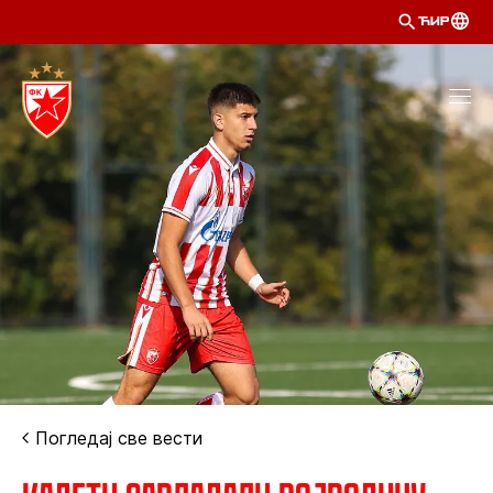
ЋИР
Погледај све вести