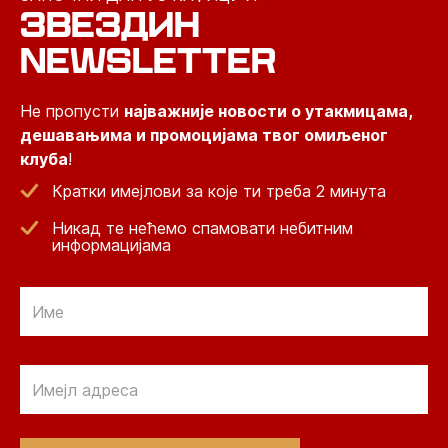
ЗВЕЗДИН
NEWSLETTER
Не пропусти
најважније новости о утакмицама,
дешавањима и промоцијама твог омиљеног
клуба
!
Кратки имејлови за које ти треба 2 минута
Никад те нећемо спамовати небитним
информацијама
Email
Email