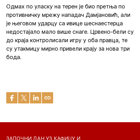
Одмах по уласку на терен је био претња по
противничку мрежу нападач Дамјановић, али
је његовом ударцу са ивице шеснаестерца
недостајало мало више снаге. Црвено-бели су
до краја контролисали игру у оба правца, те
су утакмицу мирно привели крају за нова три
бода.
ЗАПОЧНИ ДАН УЗ КАФИЦУ И