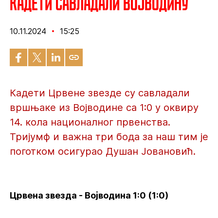
Кадети савладали Војводину
10.11.2024
15:25
Кадети Црвене звезде су савладали
вршњаке из Војводине са 1:0 у оквиру
14. кола националног првенства.
Тријумф и важна три бода за наш тим је
поготком осигурао Душан Јовановић.
Црвена звезда - Војводина 1:0 (1:0)