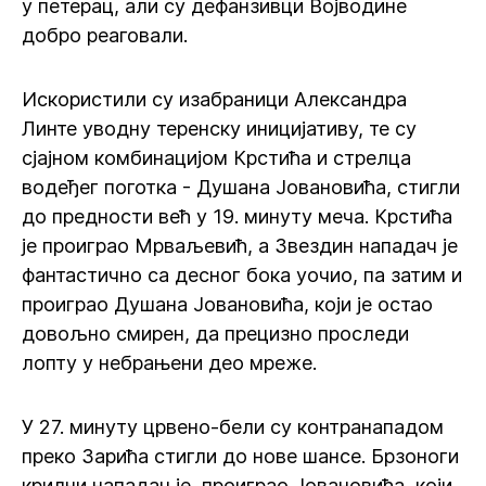
у петерац, али су дефанзивци Војводине
добро реаговали.
Искористили су изабраници Александра
Линте уводну теренску иницијативу, те су
сјајном комбинацијом Крстића и стрелца
водеђег поготка - Душана Јовановића, стигли
до предности већ у 19. минуту меча. Крстића
је проиграо Мрваљевић, а Звездин нападач је
фантастично са десног бока уочио, па затим и
проиграо Душана Јовановића, који је остао
довољно смирен, да прецизно проследи
лопту у небрањени део мреже.
У 27. минуту црвено-бели су контранападом
преко Зарића стигли до нове шансе. Брзоноги
крилни нападач је проиграо Јовановића, који