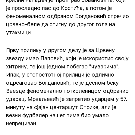
је проследио пас до Крстића, а потом је
феноменалном одбраном Богдановић спречио
црвено-беле да стигну до другог гола на
утакмици.
Прву прилику у другом делу је за Црвену
звезду имао Паповић, који је искористио своју
хитрину, те још једном побегао "чуварима".
Ипак, у стопостотној прилици је одлично
одреаговао Богдановић, те је десном беку
Звезде феноменално потколеницом одбранио
ударац. Мрваљевић је запретио ударцем у 57.
минуту на сјајан центаршут Стрике, али је
везни фудбалер нашег тима био умало
непрецизан.