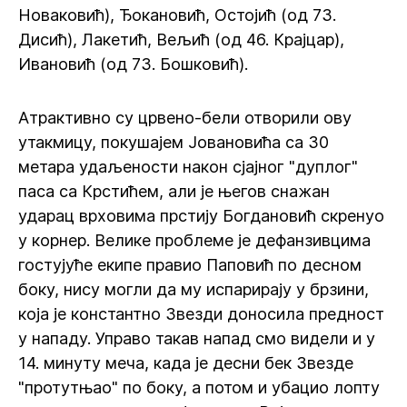
Новаковић), Ђокановић, Остојић (од 73.
Дисић), Лакетић, Вељић (од 46. Крајцар),
Ивановић (од 73. Бошковић).
Атрактивно су црвено-бели отворили ову
утакмицу, покушајем Јовановића са 30
метара удаљености након сјајног "дуплог"
паса са Крстићем, али је његов снажан
ударац врховима прстију Богдановић скренуо
у корнер. Велике проблеме је дефанзивцима
гостујуће екипе правио Паповић по десном
боку, нису могли да му испарирају у брзини,
која је константно Звезди доносила предност
у нападу. Управо такав напад смо видели и у
14. минуту меча, када је десни бек Звезде
"протутњао" по боку, а потом и убацио лопту