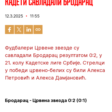
Кадети савладали Бродарац
12.3.2025
11:55
Фудбалери Црвене звезде су
савладали Бродарац резултатом 0:2, у
21. колу Кадетске лиге Србије. Стрелци
у победи црвено-белих су били Алекса
Петровић и Алекса Дамјановић.
Бродарац - Црвена звезда 0:2 (0:1)