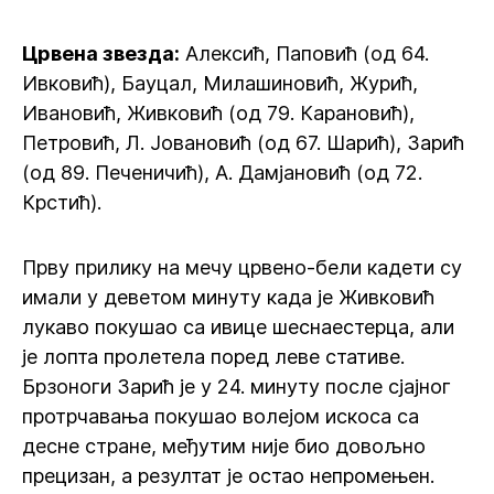
Црвена звезда:
Алексић, Паповић (од 64.
Ивковић), Бауцал, Милашиновић, Журић,
Ивановић, Живковић (од 79. Карановић),
Петровић, Л. Јовановић (од 67. Шарић), Зарић
(од 89. Печеничић), А. Дамјановић (од 72.
Крстић).
Прву прилику на мечу црвено-бели кадети су
имали у деветом минуту када је Живковић
лукаво покушао са ивице шеснаестерца, али
је лопта пролетела поред леве стативе.
Брзоноги Зарић је у 24. минуту после сјајног
протрчавања покушао волејом искоса са
десне стране, међутим није био довољно
прецизан, а резултат је остао непромењен.