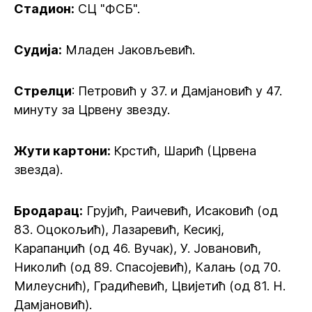
Стадион:
СЦ "ФСБ".
Судија:
Младен Јаковљевић.
Стрелци
: Петровић у 37. и Дамјановић у 47.
минуту за Црвену звезду.
Жути картони:
Крстић, Шарић (Црвена
звезда).
Бродарац:
Грујић, Раичевић, Исаковић (од
83. Оцокољић), Лазаревић, Кесикј,
Карапанџић (од 46. Вучак), У. Јовановић,
Николић (од 89. Спасојевић), Калањ (од 70.
Милеуснић), Градићевић, Цвијетић (од 81. Н.
Дамјановић).