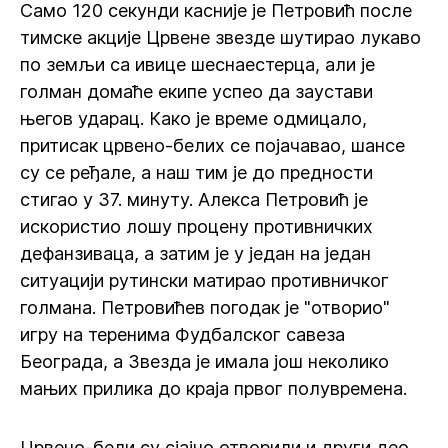
Само 120 секунди касније је Петровић после
тимске акције Црвене звезде шутирао лукаво
по земљи са ивице шеснаестерца, али је
голман домаће екипе успео да заустави
његов ударац. Како је време одмицало,
притисак црвено-белих се појачавао, шансе
су се ређале, а наш тим је до предности
стигао у 37. минуту. Алекса Петровић је
искористио лошу процену противничких
дефанзиваца, а затим је у један на један
ситуацији рутински матирао противничког
голмана. Петровићев погодак је "отворио"
игру на теренима Фудбалског савеза
Београда, а Звезда је имала још неколико
мањих прилика до краја првог полувремена.
Црвено-бели су сјајно отворили и други део