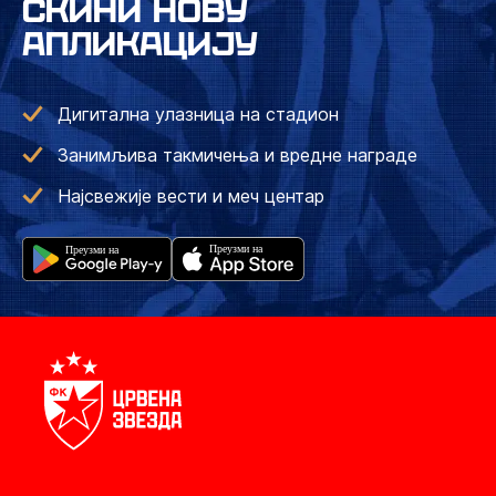
СКИНИ НОВУ
АПЛИКАЦИЈУ
Дигитална улазница на стадион
Занимљива такмичења и вредне награде
Најсвежије вести и меч центар