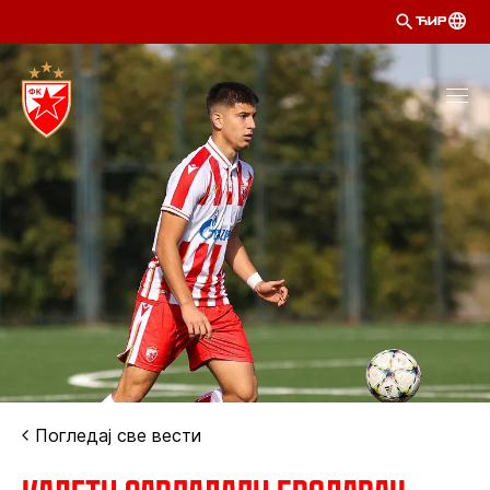
ЋИР
Погледај све вести