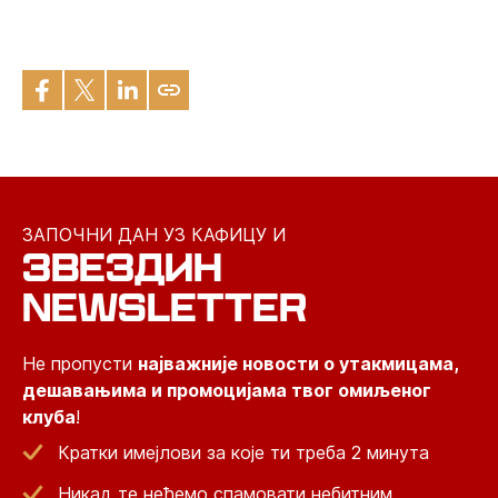
ЗАПОЧНИ ДАН УЗ КАФИЦУ И
ЗВЕЗДИН
NEWSLETTER
Не пропусти
најважније новости о утакмицама,
дешавањима и промоцијама твог омиљеног
клуба
!
Кратки имејлови за које ти треба 2 минута
Никад те нећемо спамовати небитним