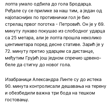
лопта умало одбила до гола Бродарца.
Ређале су се прилике за наш тим, а један од
најопаснијих по противнички гол је био
стрелац првог поготка - Петровић. Он је у 69.
минуту лукаво покушао из слободног ударца
са 25 метара, али је лопта прошла неколико
центиметара поред десне стативе. Зарић је у
72. минуту претио ударцем са дистанце,
међутим Грујић још једном спречио црвено-
беле да стигну до новог гола.
Изабраници Александра Линте су до истека
90. минута контролисали дешавања на терену
и обезбедили важна три бода на тешком
гостовању.