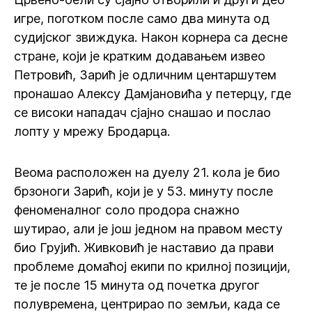
игре, поготком после само два минута од
судијског звиждука. Након корнера са десне
стране, који је кратким додавањем извео
Петровић, Зарић је одличним центаршутем
пронашао Алексу Дамјановића у петерцу, где
се високи нападач сјајно снашао и послао
лопту у мрежу Бродарца.
Веома расположен на дуелу 21. кола је био
брзоноги Зарић, који је у 53. минуту после
феноменалног соло продора снажно
шутирао, али је још једном на правом месту
био Грујић. Живковић је наставио да прави
проблеме домаћој екипи по крилној позицији,
те је после 15 минута од почетка другог
полувремена, центрирао по земљи, када се