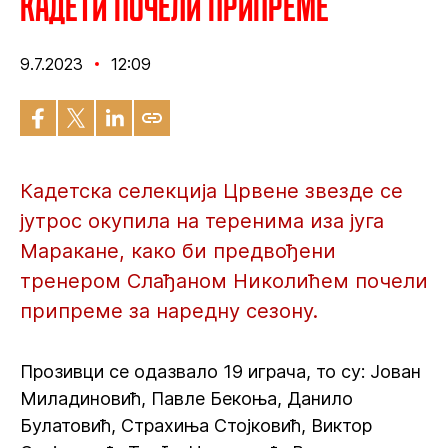
Кадети почели припреме
9.7.2023
12:09
Кадетска селекција Црвене звезде се
јутрос окупила на теренима иза југа
Маракане, како би предвођени
тренером Слађаном Николићем почели
припреме за наредну сезону.
Прозивци се одазвало 19 играча, то су: Јован
Миладиновић, Павле Бекоња, Данило
Булатовић, Страхиња Стојковић, Виктор