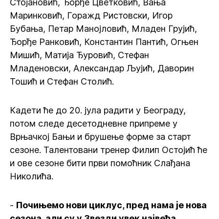
Стојановић, Ђорђе Цветковић, Вања
Маринковић, Горажд Ристовски, Игор
Бубања, Петар Манојловић, Младен Грујић,
Ђорђе Ранковић, Константин Пантић, Огњен
Мишић, Матија Ђуровић, Стефан
Младеновски, Александар Љујић, Даворин
Тошић и Стефан Столић.
Кадети ће до 20. јула радити у Београду,
потом следе десетодневне припреме у
Врњачкој Бањи и брушење форме за старт
сезоне. Талентовани тренер Филип Остојић ће
и ове сезоне бити први помоћник Слађана
Николића.
-
Почињемо нови циклус, пред нама је нова
сезона, али су у Звезди увек највећа