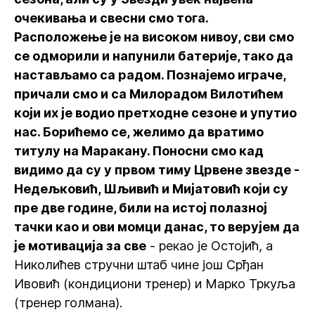
очекивања и свесни смо тога.
Расположење је на високом нивоу, сви смо
се одморили и напунили батерије, тако да
настављамо са радом. Познајемо играче,
причали смо и са Милорадом Вилотићем
који их је водио претходне сезоне и упутио
нас. Борићемо се, желимо да вратимо
титулу на Маракану. Поносни смо кад
видимо да су у првом тиму Црвене звезде -
Недељковић, Шљивић и Мијатовић који су
пре две године, били на истој полазној
тачки као и ови момци данас, то верујем да
је мотивација за све
- рекао је Остојић, а
Николићев стручни штаб чине још Срђан
Ивовић (кондициони тренер) и Марко Тркуља
(тренер голмана).