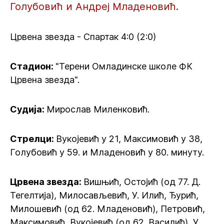
Голубовић и Андреј Младеновић.
Црвена звезда - Спартак 4:0 (2:0)
Стадион:
"Терени Омладинске школе ФК
Црвена звезда".
Судија:
Мирослав Миленковић.
Стрелци:
Вукојевић у 21, Максимовић у 38,
Голубовић у 59. и Младеновић у 80. минуту.
Црвена звезда:
Вишњић, Остојић (од 77. Д.
Тегелтија), Милосављевић, У. Илић, Ђурић,
Милошевић (од 62. Младеновић), Петровић,
Максимовић, Вукојевић (од 62. Василић), У.