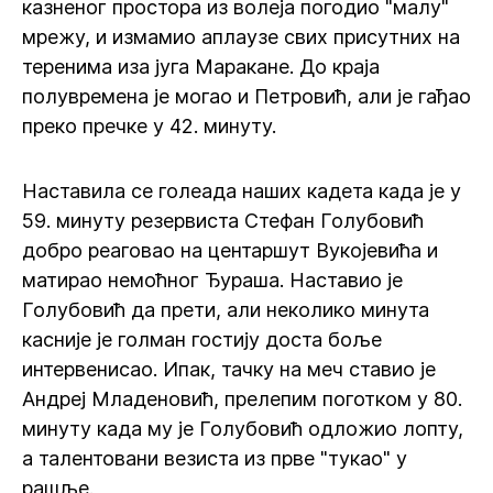
казненог простора из волеја погодио "малу"
мрежу, и измамио аплаузе свих присутних на
теренима иза југа Маракане. До краја
полувремена је могао и Петровић, али је гађао
преко пречке у 42. минуту.
Наставила се голеада наших кадета када је у
59. минуту резервиста Стефан Голубовић
добро реаговао на центаршут Вукојевића и
матирао немоћног Ђураша. Наставио је
Голубовић да прети, али неколико минута
касније је голман гостију доста боље
интервенисао. Ипак, тачку на меч ставио је
Андреј Младеновић, прелепим поготком у 80.
минуту када му је Голубовић одложио лопту,
а талентовани везиста из прве "тукао" у
рашље.