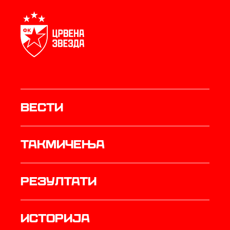
Вести
Такмичења
резултати
историја