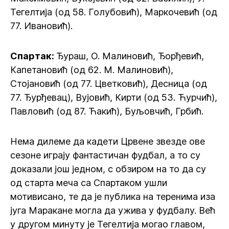
Тегелтија (од 58. Голубовић), Маркочевић (од
77. Ивановић).
Спартак:
Ђураш, О. Малиновић, Ђорђевић,
Капетановић (од 62. М. Малиновић),
Стојановић (од 77. Цветковић), Десница (од
77. Ђурђевац), Вујовић, Кирти (од 53. Ћурчић),
Павловић (од 87. Ћакић), Буљовчић, Грбић.
Нема дилеме да кадети Црвене звезде ове
сезоне играју фантастичан фудбал, а то су
доказали још једном, с обзиром на то да су
од старта меча са Спартаком ушли
мотивисано, те да је публика на теренима иза
југа Маракане могла да ужива у фудбалу. Већ
у другом минуту је Тегелтија могао главом,