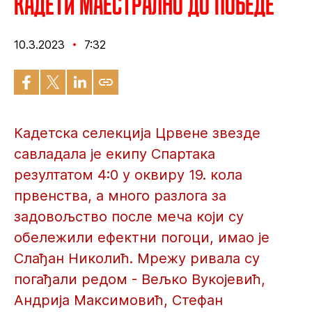
Кадети маестрално до победе
10.3.2023
7:32
Кадетска селекција Црвене звезде
савладала је екипу Спартака
резултатом 4:0 у оквиру 19. кола
првенства, а много разлога за
задовољство после меча који су
обележили ефектни погоци, имао је
Слађан Николић. Мрежу ривала су
погађали редом - Вељко Вукојевић,
Андрија Максимовић, Стефан