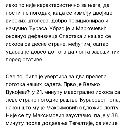
иако то није карактеристично за њега, да
постигне погодак, када се између двојице
високих штопера, добро позиционирао и
намучио Ђураса. Убрзо је и Маркочевић
окренуо дефанзивца Спартака и нашао се
искоса са десне стране, међутим, оштар
ударац је довео до тога да лопта заврши тик
поред стативе.
Све то, била је увертира за два прелепа
поготка наших кадета. Прво је Вељко
Вукојевић у 21. минуту маестрално искоса са
леве стране погодио рашље Ђурасовог гола,
након што му је Максимовић одложио лопту.
Није се ту Максимовић зауставио, па је у 38.
минуту после додавања Тегелтије, са ивице